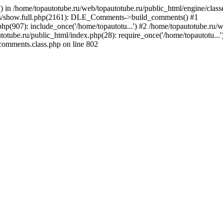
() in /home/topautotube.ru/web/topautotube.ru/public_html/engine/clas
les/show.full.php(2161): DLE_Comments->build_comments() #1
hp(907): include_once('/home/topautotu...') #2 /home/topautotube.ru/w
totube.ru/public_html/index.php(28): require_once('/home/topautotu...
comments.class.php on line 802