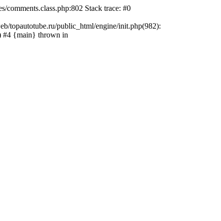
ses/comments.class.php:802 Stack trace: #0
eb/topautotube.ru/public_html/engine/init.php(982):
') #4 {main} thrown in