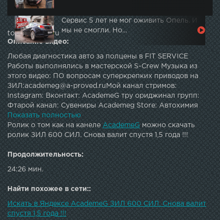
Сервис 5 лет не мог оживить Опель. И
мы не смогли. Но…
topautotube.ru
Описание видео:
Любая диагностика авто за полцены в FIT SERVICE
Работы выполнялись в мастерской S-Crew Музыка из
этого видео: ПО вопросам суперкрепких приводов на
ЗИЛ:academeg@a-proved.ruМой канал стримов:
Instagram: Вконтакт: AcademeG тру ориджинал групп:
Фтарой канал: Сувениры Academeg Store: Автохимия
Suprotec-Aprohim:
Показать полностью
Ролик о том как на канеле
AcademeG
можно скачать
ролик ЗИЛ 600 СИЛ. Снова валит спустя 1,5 года !!!
Продолжительность:
24:26 мин.
Найти похожее в сети::
Искать в Яндексе AcademeG ЗИЛ 600 СИЛ. Снова валит
спустя 1,5 года !!!