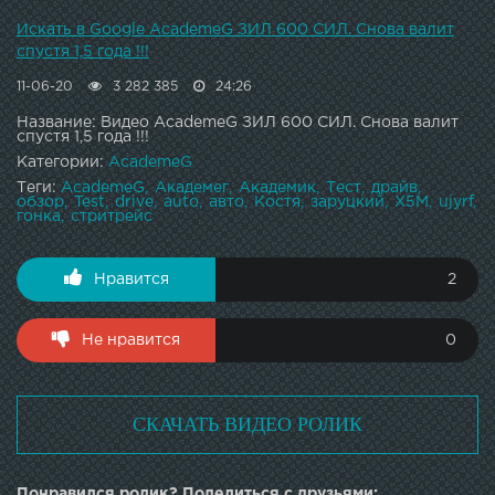
Искать в Google AcademeG ЗИЛ 600 СИЛ. Снова валит
спустя 1,5 года !!!
11-06-20
3 282 385
24:26
Название: Видео AcademeG ЗИЛ 600 СИЛ. Снова валит
спустя 1,5 года !!!
Категории:
AcademeG
Теги:
AcademeG
Академег
Академик
Тест
драйв
обзор
Test
drive
auto
авто
Костя
заруцкий
X5M
ujyrf
гонка
стритрейс
Нравится
2
Не нравится
0
СКАЧАТЬ ВИДЕО РОЛИК
Понравился ролик? Поделиться с друзьями: