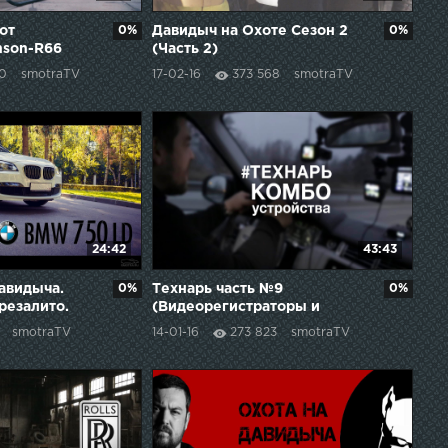
от
0%
Давидыч на Охоте Сезон 2
0%
nson-R66
(Часть 2)
30
smotraTV
17-02-16
373 568
smotraTV
24:42
43:43
Давидыча.
0%
Технарь часть №9
0%
резалито.
(Видеорегистраторы и
Радар-Детекторы)
smotraTV
14-01-16
273 823
smotraTV