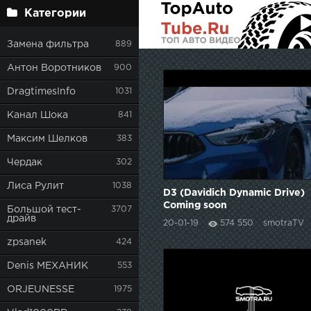
Категории
Замена фильтра
889
Антон Воротников
900
DragtimesInfo
1031
Канал Шока
841
Максим Шелков
383
Чердак
302
Лиса Рулит
1038
D3 (Davidich Dynamic Drive)
Coming soon
Большой тест-
3707
драйв
20-01-19
574 550
smotraTV
zpsanek
424
Denis МЕХАНИК
553
ORJEUNESSE
1975