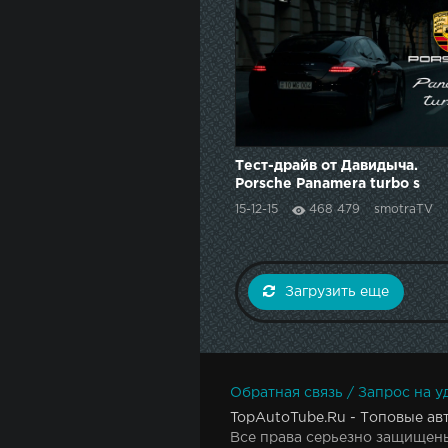
Тест-драйв от Давидыча.
Porsche Panamera turbo s
15-12-15
468 479
smotraTV
Загрузить еще
Обратная связь / Запрос на у
TopAutoTube.Ru - Топовые ав
Все права серьезно защищены