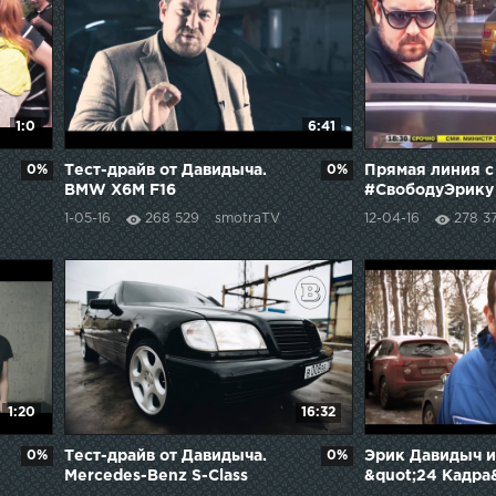
1:0
6:41
0%
Тест-драйв от Давидыча.
0%
Прямая линия с
BMW X6M F16
#СвободуЭрику
#СвободуЭрику
1-05-16
268 529
smotraTV
12-04-16
278 3
1:20
16:32
0%
Тест-драйв от Давидыча.
0%
Эрик Давидыч и
Mercedes-Benz S-Class
&quot;24 Кадра
W140 - Рубль Сорок
#СвободуЭрику