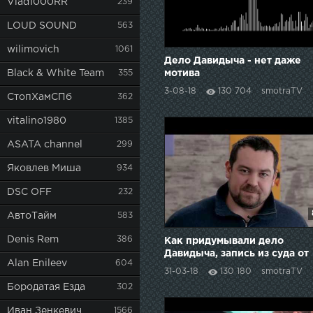
Vlad1000RR
239
LOUD SOUND
563
wilimovich
1061
Дело Давидыча - нет даже
Black & White Team
355
мотива
3-08-18
130 704
smotraTV
СтопХамСПб
362
vitalino1980
1385
ASATA channel
299
Яковлев Миша
934
DSC OFF
232
АвтоТайм
583
Denis Rem
386
Как придумывали дело
Давидыча, запись из суда от
Alan Enileev
604
29 марта 2018
31-03-18
130 180
smotraTV
Бородатая Езда
302
Иван Зенкевич
1566