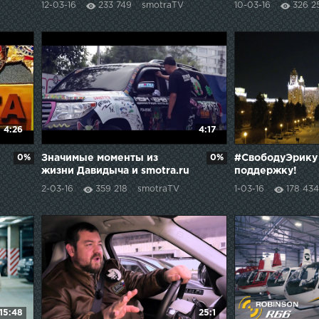
12-03-16
233 749
smotraTV
10-03-16
326 2
#СвободуЭрику
4:26
4:17
0%
Значимые моменты из
0%
#СвободуЭрику 
жизни Давидыча и smotra.ru
поддержку!
#СвободуЭрику
2-03-16
359 218
smotraTV
1-03-16
178 434
15:48
25:1