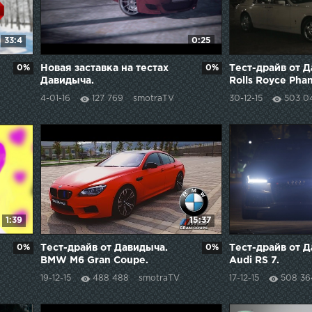
33:4
0:25
0%
Новая заставка на тестах
0%
Тест-драйв от 
Давидыча.
Rolls Royce Pha
4-01-16
127 769
smotraTV
30-12-15
503 0
1:39
15:37
0%
Тест-драйв от Давидыча.
0%
Тест-драйв от 
BMW M6 Gran Coupe.
Audi RS 7.
19-12-15
488 488
smotraTV
17-12-15
508 36