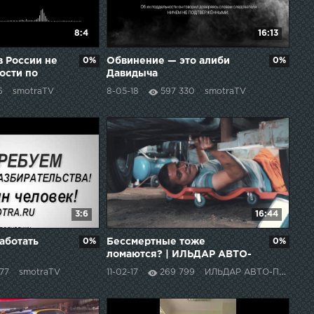
8:4
16:13
 России не
0%
Обвинение — это алиби
0%
ости по
Давидыча
идыча.
6
smotraTV
8-05-18
597 330
smotraTV
3:6
16:44
аботать
0%
Бессмертные тоже
0%
ломаются? | ИЛЬДАР АВТО-
ПОДБОР
77
smotraTV
11-02-17
269 799
ИЛЬДАР АВТО-ПОДБОР