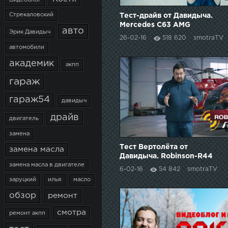
Видеоблог
Стрекаловский
Тест-драйв от Давидыча.
Mercedes C63 AMG
авто
Эрик Давидыч
26-02-16
518 620
smotraTV
автомобили
академик
акпп
гараж
гараж54
давидыч
драйв
двигатель
замена
Тест Вертолёта от
замена масла
Давидыча. Robinson-R44
замена масла в двигателе
6-02-16
54 842
smotraTV
заруцкий
илья
масло
обзор
ремонт
смотра
ремонт акпп