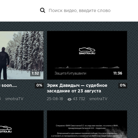
1:32
11:36
soon....
0%
Эрик Давидыч — судебное
0%
заседание от 23 августа
2018 года
8
smotraTV
25-08-18
43 732
smotraTV