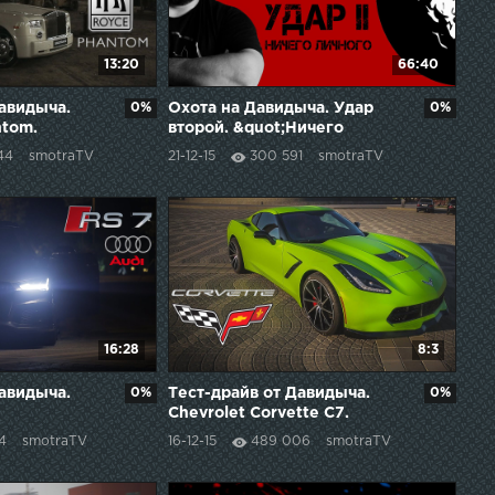
13:20
66:40
Давидыча.
0%
Охота на Давидыча. Удар
0%
ntom.
второй. &quot;Ничего
личного&quot; (Полная
44
smotraTV
21-12-15
300 591
smotraTV
версия фильма)
16:28
8:3
Давидыча.
0%
Тест-драйв от Давидыча.
0%
Chevrolet Corvette С7.
4
smotraTV
16-12-15
489 006
smotraTV