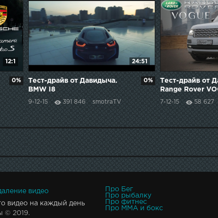
12:1
24:51
0%
Тест-драйв от Давидыча.
0%
Тест-драйв от 
BMW I8
Range Rover VO
9-12-15
391 846
smotraTV
7-12-15
58 627
Про Бег
даление видео
Про рыбалку
Про фитнес
то видео на каждый день
Про MMA и бокс
 © 2019.