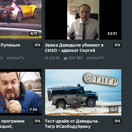
6:11
52:51
 Путиным
0%
Эрика Давидыча убивают в
0%
СИЗО - адвокат Сергей
Жорин #СвободуЭрику
72
smotraTV
16-03-16
109 585
smotraTV
7:34
12:7
 программа
0%
Тест-драйв от Давидыча.
0%
&quot;
Тигр #СвободуЭрику