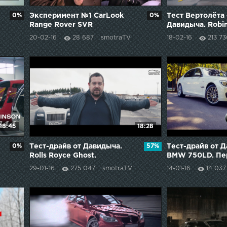
0%
Эксперимент №1 CarLook
0%
Тест Вертолёта 
Range Rover SVR
Давидыча. Robi
20-02-16
28 687
smotraTV
18-02-16
213 7
18:45
18:28
0%
Тест-драйв от Давидыча.
57%
Тест-драйв от 
Rolls Royce Ghost.
BMW 750LD. Пе
29-01-16
275 047
smotraTV
14-01-16
14 037