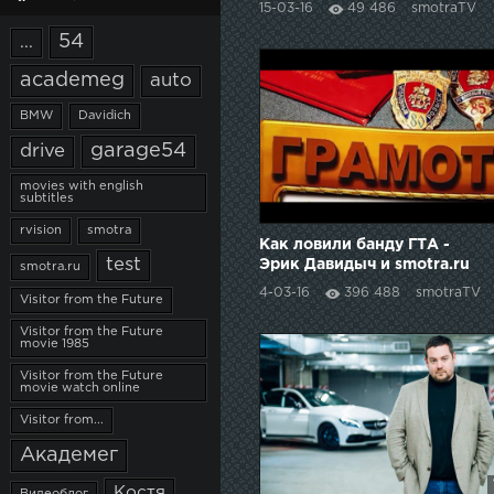
15-03-16
49 486
smotraTV
54
...
academeg
auto
BMW
Davidich
garage54
drive
movies with english
subtitles
rvision
smotra
Как ловили банду ГТА -
test
Эрик Давидыч и smotra.ru
smotra.ru
#СвободуЭрику
4-03-16
396 488
smotraTV
Visitor from the Future
Visitor from the Future
movie 1985
Visitor from the Future
movie watch online
Visitor from...
Академег
Костя