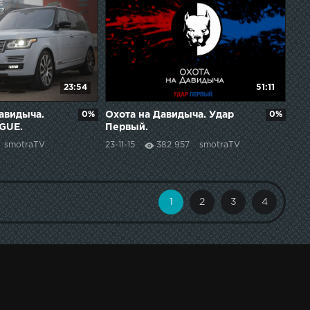
23:54
51:11
Давидыча.
0%
Охота на Давидыча. Удар
0%
GUE.
Первый.
smotraTV
23-11-15
382 957
smotraTV
1
2
3
4