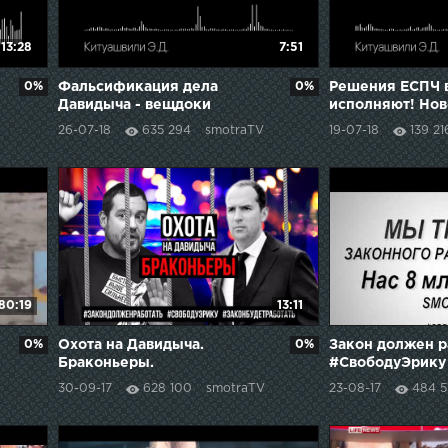
13:28
7:51
0%
Фальсификация дела
0%
Решения ЕСПЧ в
Давидыча - вещдоки
исполняют! Нов
делу Эрика Дав
26-07-18
635 294
smotraTV
19-07-18
139 21
80:19
13:11
0%
Охота на Давидыча.
0%
Закон должен р
Браконьеры.
#СвободуЭрику
30-09-17
628 100
smotraTV
23-08-17
484 5