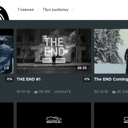
Главная
Про рыбалку
1:0
28:33
0%
THE END #1
0%
The END Coming 
19-01-19
118 819
smotraTV
30-12-18
26 24