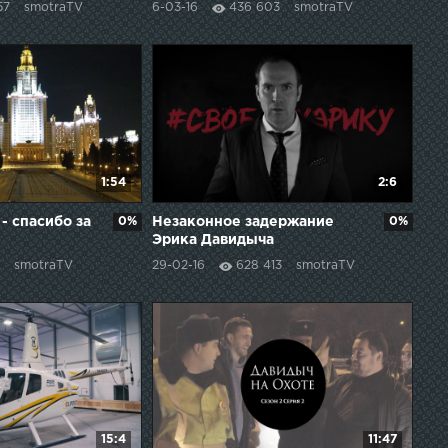
57
smotraTV
6-03-16
436 603
smotraTV
1:54
2:6
- спасибо за
0%
Незаконное задержание
0%
Эрика Давидыча
#СвободуЭрику
smotraTV
29-02-16
628 413
smotraTV
15:4
11:47