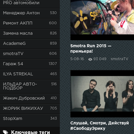
PRO автомобили
Менеджер Антон
530
Ремонт АКПП
600
Замена масла
826
AcademeG
859
Smotra Run 2015 —
премьера!
smotraTV
606
5-08-16
93 049
smotraTV
Гараж 54
1307
ILYA STREKAL
465
ИЛЬДАР АВТО-
516
ПОДБОР
Жекич Дубровский
410
ЖОРИК ВИКИХАУ
705
StopXam
343
Слушай, Смотри, Действуй
#СвободуЭрику
Ключевые теги