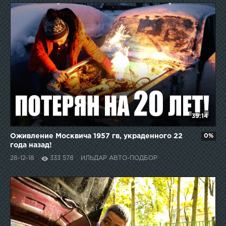
39:14
Оживление Москвича 1957 гв, украденного 22
0%
года назад!
28-12-18
333 578
ИЛЬДАР АВТО-ПОДБОР