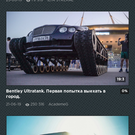
23-06-19
79 919
ILYA STREKAL
19:3
Bentley Ultratank. Первая попытка выехать в
0%
город.
21-06-19
250 516
AcademeG