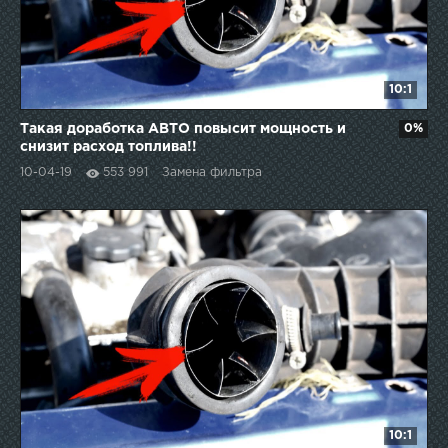
10:1
Такая доработка АВТО повысит мощность и
0%
снизит расход топлива!!
10-04-19
553 991
Замена фильтра
10:1