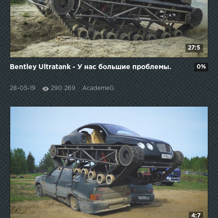
27:5
Bentley Ultratank - У нас большие проблемы.
0%
28-05-19
290 269
AcademeG
4:7