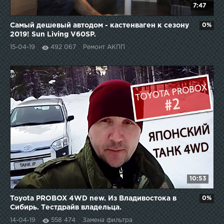
7:47
Самый дешевый автодом - кастенваген к сезону
0%
2019! Sun Living V60SP.
15-04-19
492 067
Ремонт АКПП
10:53
Toyota PROBOX 4WD new. Из Владивостока в
0%
Сибирь. Тестдрайв владельца.
14-04-19
558 474
Замена фильтра