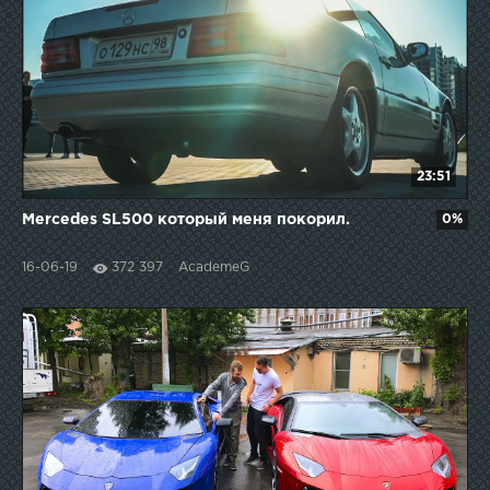
23:51
Mercedes SL500 который меня покорил.
0%
16-06-19
372 397
AcademeG