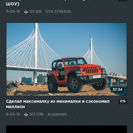
ШОУ]
11-06-19
123 818
ILYA STREKAL
37:34
Сделал максималку из минималки и сэкономил
0%
миллион
9-06-19
501 039
AcademeG