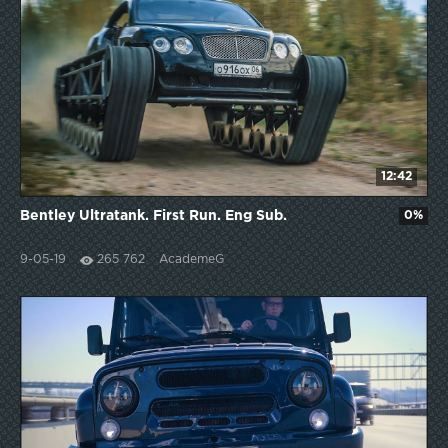
12:42
Bentley Ultratank. First Run. Eng Sub.
0%
9-05-19
265 762
AcademeG