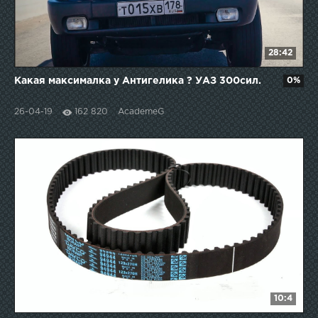
28:42
Какая максималка у Антигелика ? УАЗ 300сил.
0%
26-04-19
162 820
AcademeG
10:4