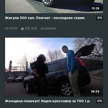
15:29
Жигули 300 сил. Плагиат - последняя серия.
0%
22-05-19
259 908
AcademeG
39:59
Женщина-перекуп! Ищем кроссовер за 700 т.р.
0%