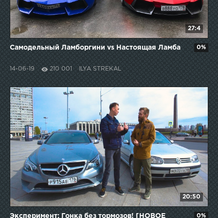
27:4
Самодельный Ламборгини vs Настоящая Ламба
0%
14-06-19
210 001
ILYA STREKAL
20:50
Эксперимент: Гонка без тормозов! [НОВОЕ
0%