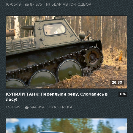
16-05-19
87 375
ИЛЬДАР АВТО-ПОДБОР
26:30
КУПИЛИ ТАНК: Переплыли реку, Сломались в
0%
лесу!
13-05-19
544 954
ILYA STREKAL