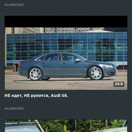
AcademeG
24:6
НЕ едет, НЕ рулится, Audi S8.
AcademeG