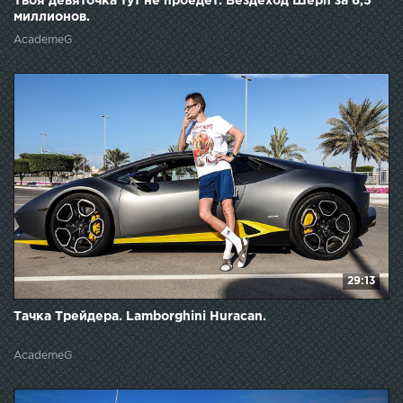
Твоя девяточка тут не проедет. Вездеход Шерп за 6,5
миллионов.
AcademeG
29:13
Тачка Трейдера. Lamborghini Huracan.
AcademeG