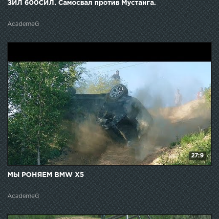
ЗИЛ 600СИЛ. Самосвал против Мустанга.
AcademeG
27:9
МЫ РОНЯЕМ BMW X5
AcademeG