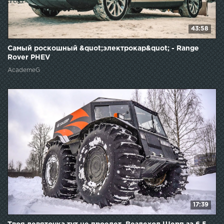
43:58
Самый роскошный &quot;электрокар&quot; - Range
Rover PHEV
AcademeG
17:39