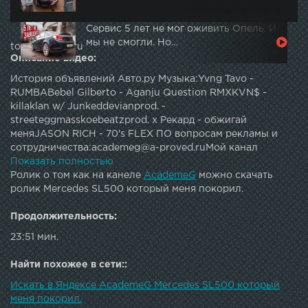
Сервис 5 лет не мог оживить Опель. И
мы не смогли. Но…
topautotube.ru
Описание видео:
История объявлений Авто.ру Музыка:Yvng Tavo -
RUMBABebel Gilberto - Aganju Question RMXKVN$ -
killaklan w/ Junkeddevianprod. -
streeteggmasskoebeatzprod. x Рекард - обжигай
меняJASON RICH - 70's FLEX ПО вопросам рекламы и
сотрудничества:academeg@a-proved.ruМой канал
стримов: Instagram: Вконтакт: AcademeG тру ориджинал
Показать полностью
групп: Фтарой канал: Сувениры Academeg Store:
Ролик о том как на канеле
AcademeG
можно скачать
Автохимия A-PROVED:
ролик Mercedes SL500 который меня покорил.
Продолжительность:
23:51 мин.
Найти похожее в сети::
Искать в Яндексе AcademeG Mercedes SL500 который
меня покорил.