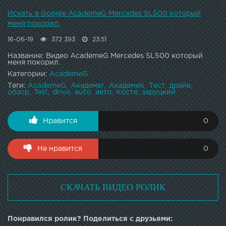
Искать в Google AcademeG Mercedes SL500 который
меня покорил.
16-06-19
372 393
23:51
Название: Видео AcademeG Mercedes SL500 который
меня покорил.
Категории:
AcademeG
Теги:
AcademeG
Академег
Академик
Тест
драйв
обзор
Test
drive
auto
авто
Костя
заруцкий
Нравится
0
Не нравится
0
СКАЧАТЬ ВИДЕО РОЛИК
Понравился ролик? Поделиться с друзьями: