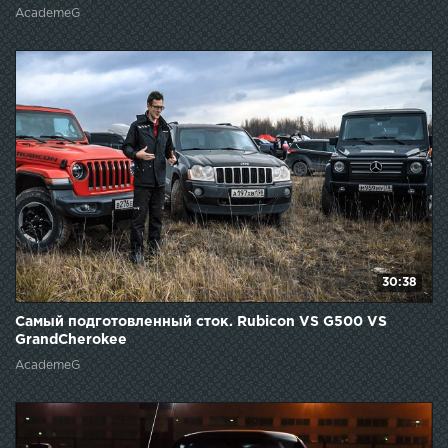
AcademeG
30:38
Самый подготовленный сток. Rubicon VS G500 VS
GrandCherokee
AcademeG