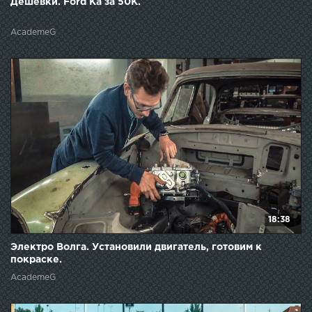
Дешёвки. Ford Ka за 50К.
AcademeG
18:38
Электро Волга. Установили двигатель, готовим к
покраске.
AcademeG