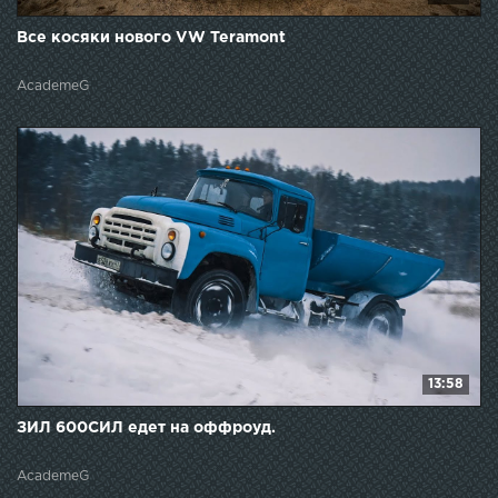
Все косяки нового VW Teramont
AcademeG
13:58
ЗИЛ 600СИЛ едет на оффроуд.
AcademeG