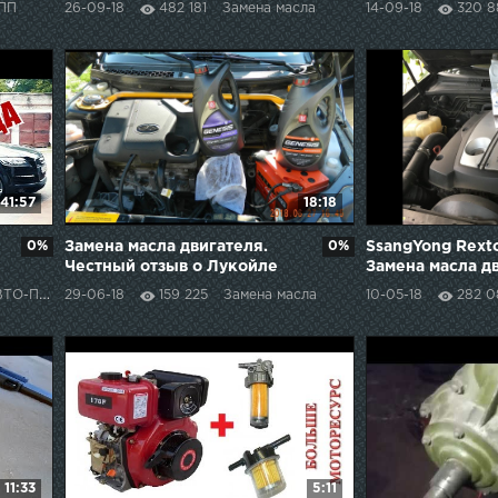
ПП
26-09-18
482 181
Замена масла
14-09-18
320 8
41:57
18:18
0%
Замена масла двигателя.
0%
SsangYong Rexto
Честный отзыв о Лукойле
Замена масла д
синтетика. Ваз 2110-11-12
Все просто (для
ПОДБОР
29-06-18
159 225
Замена масла
10-05-18
282 0
начинающих)
11:33
5:11