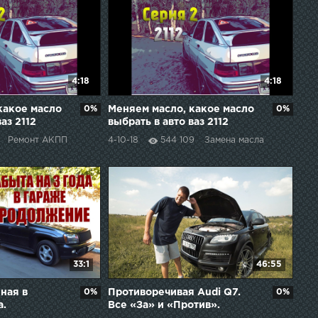
4:18
4:18
какое масло
0%
Меняем масло, какое масло
0%
аз 2112
выбрать в авто ваз 2112
Ремонт АКПП
4-10-18
544 109
Замена масла
33:1
46:55
ная в
0%
Противоречивая Audi Q7.
0%
а.
Все «За» и «Против».