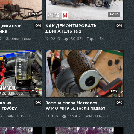
0:56
13:26
 двигателе
0%
КАК ДЕМОНТИРОВАТЬ
0%
ика
ДВИГАТЕЛЬ за 2
СЕКУНДЫ???
2
Замена масла
12-02-19
160 671
Гараж 54
7:17
12:21
ло из
0%
Замена масла Mercedes
0%
з трубку
W140 M119 5L (если падает
а
давление масла двигателя в
50
Замена масла
19-11-18
355 412
Замена масла
жару)