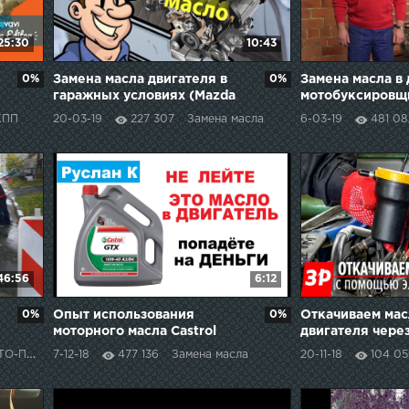
25:30
10:43
0%
Замена масла двигателя в
0%
Замена масла в
гаражных условиях (Mazda
мотобуксировщ
626 GE)
КПП
20-03-19
227 307
Замена масла
6-03-19
481 08
46:56
6:12
0%
Опыт использования
0%
Откачиваем мас
моторного масла Castrol
двигателя чере
GTX. Почему я больше не
масляного щуп
ОДБОР
7-12-18
477 136
Замена масла
20-11-18
104 0
буду заливать Castrol.