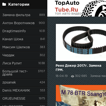
Категории
Замена фильтра
889
Антон Воротников
900
DragtimesInfo
1031
Канал Шока
841
Максим Шелков
383
Чердак
302
Лиса Рулит
1038
Рено Докер 2017г. Замена
ГРМ.
Большой тест-
3707
драйв
18-04-19
302 685
Замена ма
zpsanek
424
Denis МЕХАНИК
553
ORJEUNESSE
1975