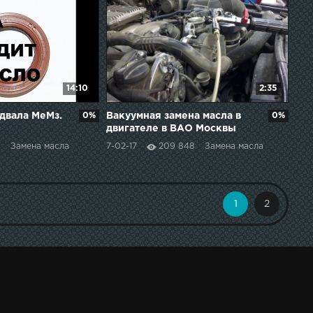
14:10
2:35
двала МеМз.
0%
Вакуумная замена масла в
0%
двигателе в ВАО Москвы
6
Замена масла
7-02-17
209 848
Замена масла
1
2