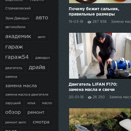
Видеоблог
Стрекаловский
Почему бежит сальник,
правильные размеры
авто
Эрик Давидыч
сальника. Замена
19-03-18
287 958
Замена ма
переднего сальника
автомобили
коленвала МЕМЗ
академик
акпп
гараж
гараж54
давидыч
драйв
двигатель
замена
Двигатель LIFAN F170:
замена масла
замена масла и свечи
замена масла в двигателе
20-01-18
26 250
Замена мас
заруцкий
илья
масло
обзор
ремонт
смотра
ремонт акпп