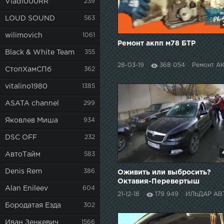
Vlad1000RR
239
LOUD SOUND
563
wilimovich
1061
Ремонт акпп м78 БТР
Black & White Team
355
28-03-19
368 054
Ремонт А
СтопХамСПб
362
vitalino1980
1385
ASATA channel
299
Яковлев Миша
934
DSC OFF
232
АвтоТайм
583
Denis Rem
386
Оживить или выбросить?
Октавия-Перевертыш
Alan Enileev
604
выносит мозг.
21-12-18
179 949
ИЛЬДАР АВТО-П
Бородатая Езда
302
Иван Зенкевич
1566