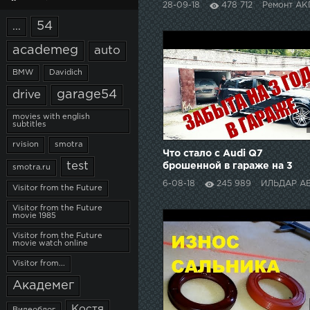
28-09-18
478 712
Ремонт АК
дроссельной заслонки.
54
...
academeg
auto
BMW
Davidich
garage54
drive
movies with english
subtitles
rvision
smotra
Что стало с Audi Q7
test
брошенной в гараже на 3
smotra.ru
года/what`s become of Audi
6-08-18
245 989
ИЛЬДАР АВТО-
Visitor from the Future
Q7 abandoned for 3 years
Visitor from the Future
movie 1985
Visitor from the Future
movie watch online
Visitor from...
Академег
Костя