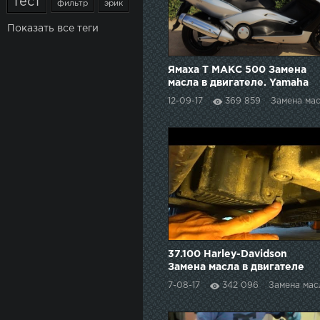
тест
фильтр
эрик
Показать все теги
Ямаха Т МАКС 500 Замена
масла в двигателе. Yamaha
T-MAX 500. Oil change
12-09-17
369 859
Замена ма
37.100 Harley-Davidson
Замена масла в двигателе
Harley-Davidson TC88
7-08-17
342 096
Замена мас