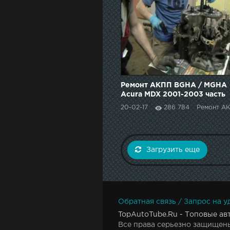
Ремонт АКПП BGHA / MGHA
Acura MDX 2001-2003 часть
1
20-02-17
286 784
Ремонт А
Загрузить еще
Обратная связь / Запрос на у
TopAutoTube.Ru - Топовые ав
Все права серьезно защищены