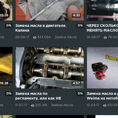
15:28
4:32
0%
Замена масла в двигателе.
0%
ЧЕРЕЗ СКОЛЬК
Калина
МЕНЯТЬ МАСЛО
ДВИГАТЕЛЕ
сла
29-08-17
343 064
Замена масла
14-08-17
78 64
16:28
4:57
0%
Замена масла по
0%
Замена масла в
регламенту, или как НЕ
Weima на мото
умирает двигатель от
ла
11-07-17
225 416
Замена масла
12-03-17
651 6
регламентного
обслуживания.