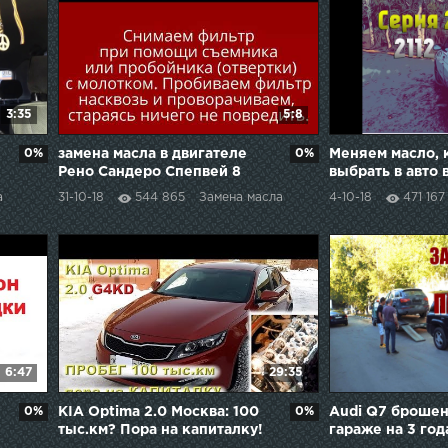
3:35
5:8
0%
замена масла в двигателе
0%
Меняем масло, 
Рено Сандеро Спепвей 8
выбрать в авто в
клапанов
а
31-10-18
544 865
Замена масла
4-10-18
471 167
6:47
29:35
0%
KIA Optima 2.0 Москва: 100
0%
Audi Q7 брошен
тыс.км? Пора на капиталку!
гараже на 3 год
Продолжение.