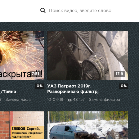
7:51
17:9
0%
УАЗ Патриот 2019г.
0%
?/Тайна
Разворачиваю фильтр,
облом и датчик дождя.
6
Замена масла
10-04-19
48 157
Замена фильтра