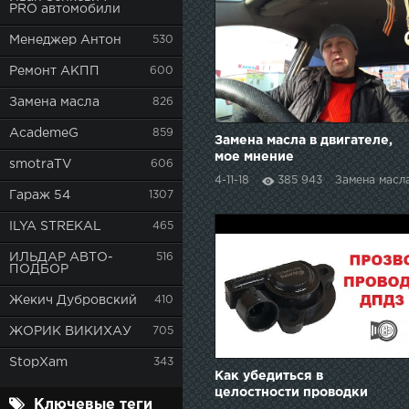
PRO автомобили
Менеджер Антон
530
Ремонт АКПП
600
Замена масла
826
AcademeG
859
Замена масла в двигателе,
мое мнение
smotraTV
606
4-11-18
385 943
Замена масл
Гараж 54
1307
ILYA STREKAL
465
ИЛЬДАР АВТО-
516
ПОДБОР
Жекич Дубровский
410
ЖОРИК ВИКИХАУ
705
StopXam
343
Как убедиться в
целостности проводки
Ключевые теги
ДПДЗ. Датчик положения