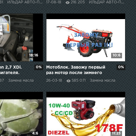
81
ИЛЬДАР АВТО-ПОДБОР
17-08-18
216 205
ИЛЬДАР АВТО-ПОДБОР
18:16
10:6
n 2,7 XDi.
0%
Мотоблок. Завожу первый
0%
вигателя.
раз мотор после зимнего
простоя, три месяца
87
Замена масла
26-03-18
585 071
Замена масла
4:6
11:23