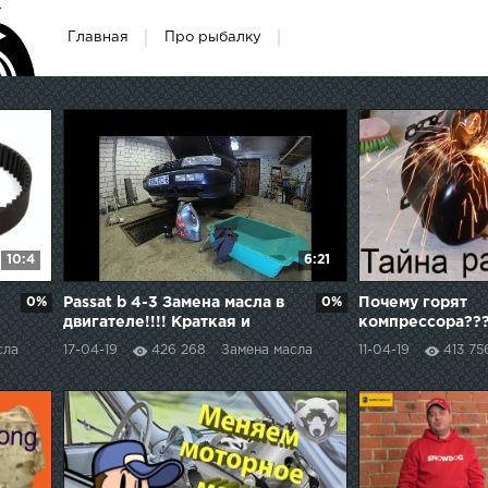
Главная
Про рыбалку
10:4
6:21
0%
Passat b 4-3 Замена масла в
0%
Почему горят
двигателе!!!! Краткая и
компрессора??
Четкая инструкция!!!
раскрыта!!!
сла
17-04-19
426 268
Замена масла
11-04-19
413 75