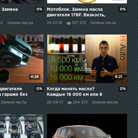
. Замена
0%
Мотоблок. Замена масла
0%
двигателя 178F. Вязкость,
классификация по API.
82
Замена масла
24-01-18
527 553
Замена масла
Датчик масла.
4:26
8:21
 двигателе
0%
Когда менять масло?
0%
в гараже без
Каждые 16 000 км или 8
емника.
500 км? (H-Auto)
Замена масла
29-09-17
244 373
Замена масла