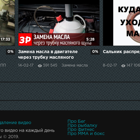
17:33
5:28
0%
Замена масла в двигателе
0%
Сальник распре
через трубку масляного
щупа
КПП
14-02-17
591 545
Замена масла
8-02-17
147 10
Про Бег
даление видео
Про рыбалку
Про фитнес
то видео на каждый день
Про MMA и бокс
 © 2019.