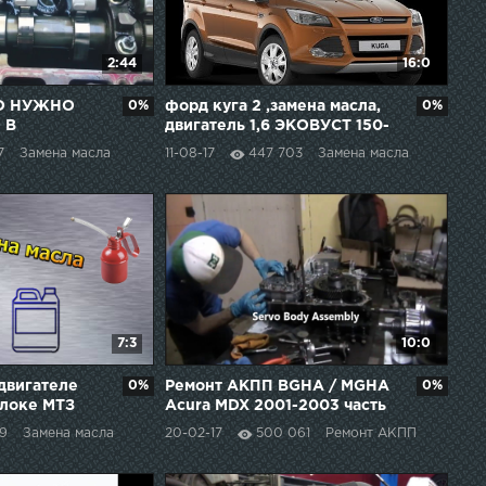
2:44
16:0
О НУЖНО
0%
форд куга 2 ,замена масла,
0%
 В
двигатель 1,6 ЭКОВУСТ 150-
182 л.с.
7
Замена масла
11-08-17
447 703
Замена масла
7:3
10:0
 двигателе
0%
Ремонт АКПП BGHA / MGHA
0%
блоке МТЗ
Acura MDX 2001-2003 часть
2
99
Замена масла
20-02-17
500 061
Ремонт АКПП