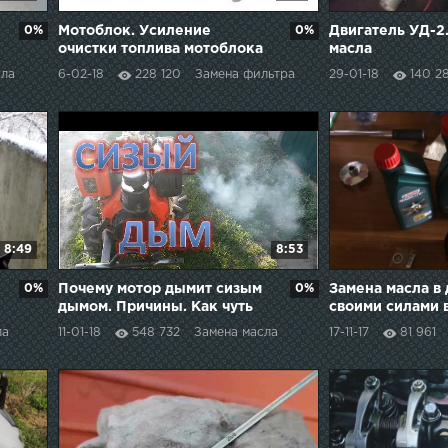
0%
Мотоблок. Усиление
0%
Двигатель УД-2
очистки топлива мотоблока
масла
IZ-105. Дизеля 178F.
сла
6-02-18
228 120
Замена фильтра
29-01-18
140 2
8:49
8:53
0%
Почему мотор дымит сизым
0%
Замена масла в
дымом. Причины. Как чуть
своими силами 
не убили двигатель.
ямы и без подъ
ла
11-01-18
548 732
Замена масла
17-11-17
81 961