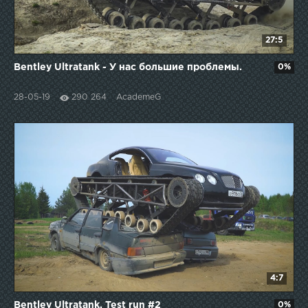
27:5
Bentley Ultratank - У нас большие проблемы.
0%
28-05-19
290 264
AcademeG
4:7
Bentley Ultratank. Test run #2
0%