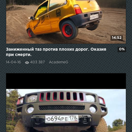
14:52
Заниженный таз против плохих дорог. Оказия
0%
при смерти.
14-04-16
403 387
AcademeG