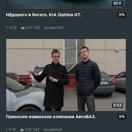
32:0
НЕдорого и богато. KIA Optima GT.
0%
7-11-16
547 783
AcademeG
5:52
Приносим извинения компании АвтоВАЗ.
0%
1-11-16
578 243
AcademeG