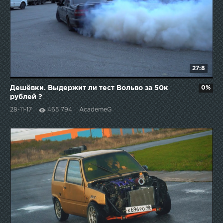
27:8
Дешёвки. Выдержит ли тест Вольво за 50к
0%
рублей ?
28-11-17
465 794
AcademeG