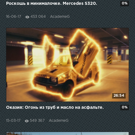
Роскошь в минималочке. Mercedes S320.
0%
16-06-17
453 064
AcademeG
26:54
Оказия: Огонь из труб и масло на асфальте.
0%
15-03-17
549 367
AcademeG