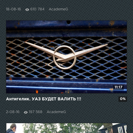
18-08-16
610 784
AcademeG
11:17
Антигелик. УАЗ БУДЕТ ВАЛИТЬ !!!
0%
2-08-16
197 568
AcademeG