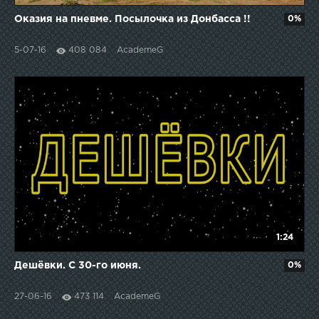
Оказия на пневме. Посылочка из Донбасса !!
0%
5-07-16
408 084
AcademeG
1:24
Дешёвки. С 30-го июня.
0%
27-06-16
473 114
AcademeG