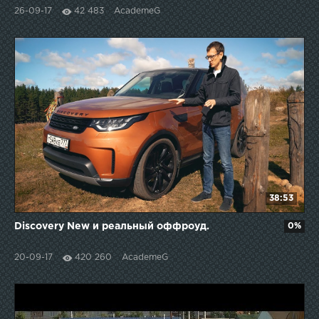
26-09-17
42 483
AcademeG
38:53
Discovery New и реальный оффроуд.
0%
20-09-17
420 260
AcademeG