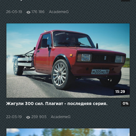
26-05-19
176 186
AcademeG
15:29
Жигули 300 сил. Плагиат - последняя серия.
0%
22-05-19
259 905
AcademeG