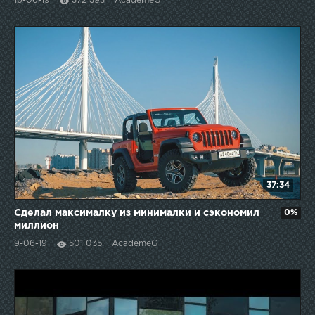
16-06-19
372 393
AcademeG
37:34
Сделал максималку из минималки и сэкономил
0%
миллион
9-06-19
501 035
AcademeG