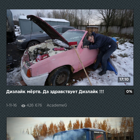
17:10
Дизлайк мёртв. Да здравствует Дизлайк !!!
0%
1-11-16
426 676
AcademeG