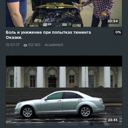
20:54
Боль и унижение при попытках тюнинга
0%
Оказии.
13-07-17
512 160
AcademeG
23:45