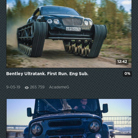
12:42
Bentley Ultratank. First Run. Eng Sub.
0%
9-05-19
265 759
AcademeG