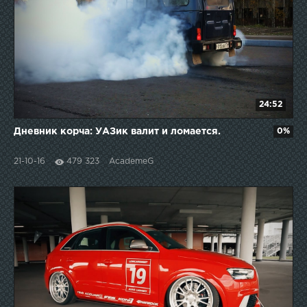
24:52
Дневник корча: УАЗик валит и ломается.
0%
21-10-16
479 323
AcademeG