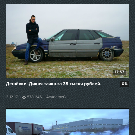
17:57
Дешёвки. Дикая тачка за 35 тысяч рублей.
0%
2-12-17
578 246
AcademeG