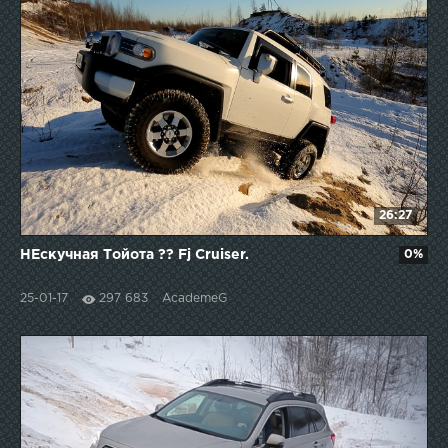
26:27
НЕскучная Тойота ?? Fj Cruiser.
0%
25-01-17
297 683
AcademeG