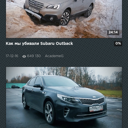
24:14
Как мы убивали Subaru Outback
0%
17-12-16
649 130
AcademeG