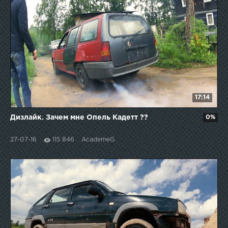
17:14
Дизлайк. Зачем мне Опель Кадетт ??
0%
27-07-16
115 846
AcademeG