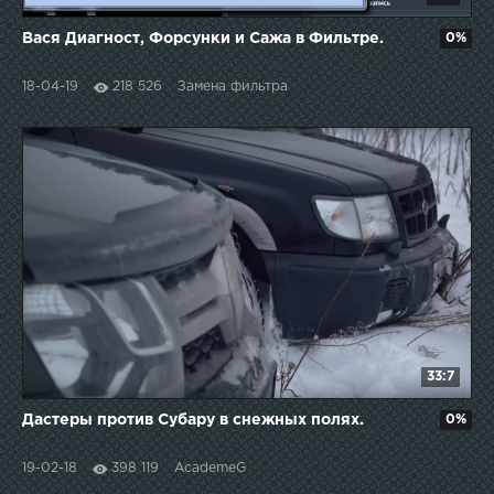
Вася Диагност, Форсунки и Сажа в Фильтре.
0%
18-04-19
218 526
Замена фильтра
33:7
Дастеры против Субару в снежных полях.
0%
19-02-18
398 119
AcademeG