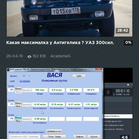
28:42
Какая максималка у Антигелика ? УАЗ 300сил.
0%
26-04-19
162 818
AcademeG
4:6