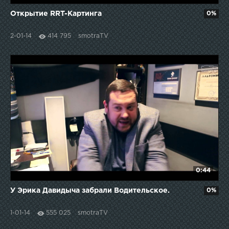
Открытие RRT-Картинга
0%
2-01-14
414 795
smotraTV
0:44
У Эрика Давидыча забрали Водительское.
0%
1-01-14
555 025
smotraTV