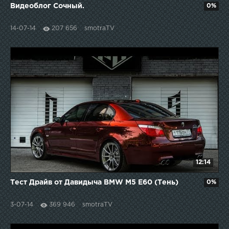
Видеоблог Сочный.
0%
14-07-14
207 656
smotraTV
12:14
Тест Драйв от Давидыча BMW M5 E60 (Тень)
0%
3-07-14
369 946
smotraTV