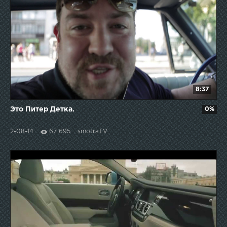
8:37
Это Питер Детка.
0%
2-08-14
67 695
smotraTV