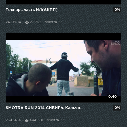
Технарь часть №1(АКПП)
0%
24-09-14
27 762
smotraTV
0:40
SMOTRA RUN 2014 СИБИРЬ. Кальян.
0%
23-09-14
444 681
smotraTV