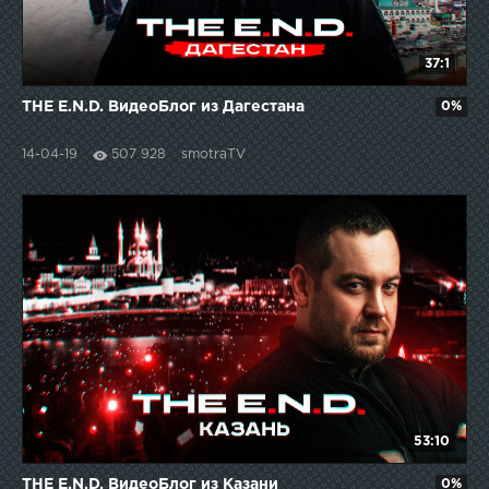
37:1
THE E.N.D. ВидеоБлог из Дагестана
0%
14-04-19
507 928
smotraTV
53:10
THE E.N.D. ВидеоБлог из Казани
0%