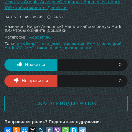
Искать в Google AcademeG Нашли заброшенную Audi
100 чтобы оживить. Дешёвки.
04-06-19
88 819
24:30
Название: Видео AcademeG Нашли заброшенную Audi
100 чтобы оживить. Дешёвки.
Категории:
AcademeG
Теги:
AcademeG
Академег
Академик
Костя
заруцкий
Audi 100
VAG
оживление
воскрешение
Нравится
0
Не нравится
0
СКАЧАТЬ ВИДЕО РОЛИК
Понравился ролик? Поделиться с друзьями: