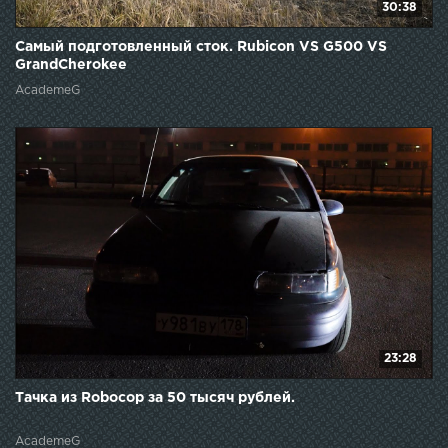
30:38
Самый подготовленный сток. Rubicon VS G500 VS
GrandCherokee
AcademeG
23:28
Тачка из Robocop за 50 тысяч рублей.
AcademeG