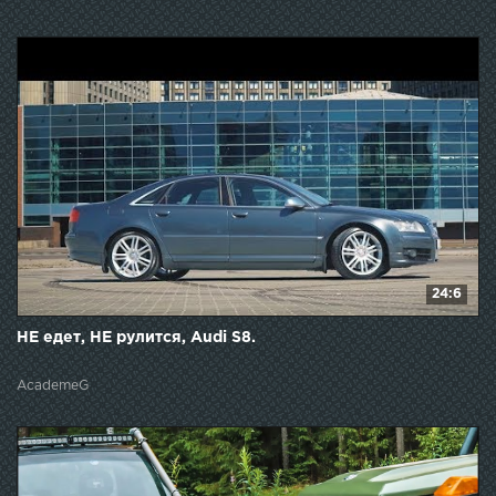
24:6
НЕ едет, НЕ рулится, Audi S8.
AcademeG