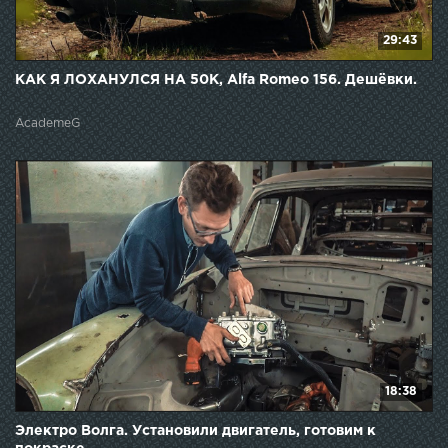
29:43
КАК Я ЛОХАНУЛСЯ НА 50К, Alfa Romeo 156. Дешёвки.
AcademeG
18:38
Электро Волга. Установили двигатель, готовим к