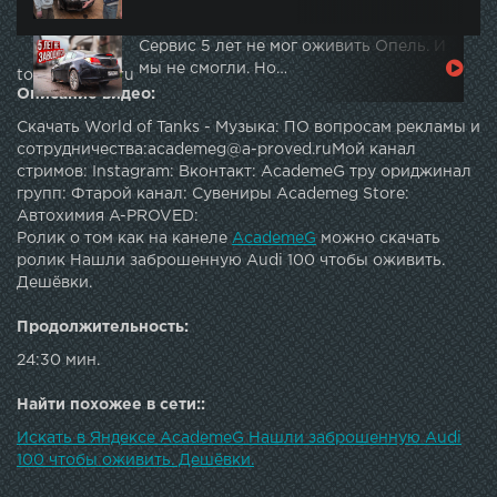
Сервис 5 лет не мог оживить Опель. И
мы не смогли. Но…
topautotube.ru
Описание видео:
Скачать World of Tanks - Музыка: ПО вопросам рекламы и
сотрудничества:academeg@a-proved.ruМой канал
стримов: Instagram: Вконтакт: AcademeG тру ориджинал
групп: Фтарой канал: Сувениры Academeg Store:
Автохимия A-PROVED:
Ролик о том как на канеле
AcademeG
можно скачать
ролик Нашли заброшенную Audi 100 чтобы оживить.
Дешёвки.
Продолжительность:
24:30 мин.
Найти похожее в сети::
Искать в Яндексе AcademeG Нашли заброшенную Audi
100 чтобы оживить. Дешёвки.