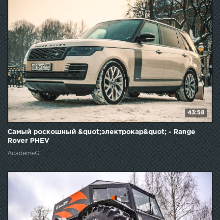
43:58
Самый роскошный &quot;электрокар&quot; - Range
Rover PHEV
AcademeG