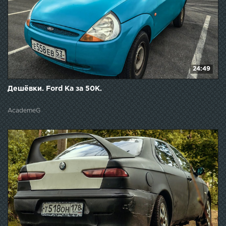
24:49
Дешёвки. Ford Ka за 50К.
AcademeG