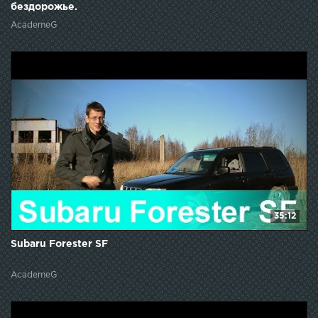
бездорожье.
AcademeG
35:12
Subaru Forester SF
AcademeG