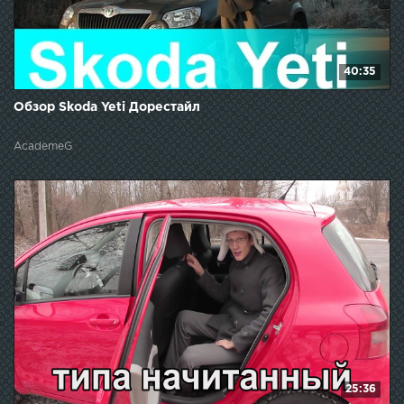
40:35
Обзор Skoda Yeti Дорестайл
AcademeG
25:36