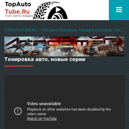
TOPAUTOTUBE.RU - ТОП Авто Блогеров, топ авто влогеров, топ авто ютуберов
Тонировка авто. новые серии