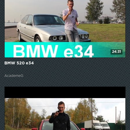
24:31
BMW 520 e34
AcademeG