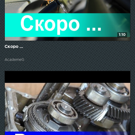
1:10
Скоро ...
AcademeG