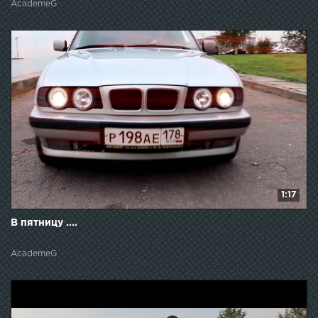
AcademeG
1:17
В пятницу ....
AcademeG