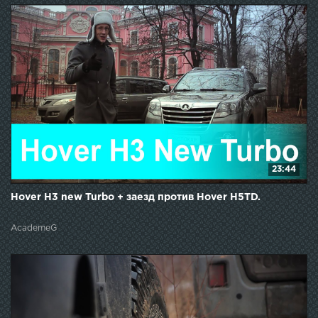
23:44
Hover H3 new Turbo + заезд против Hover H5TD.
AcademeG