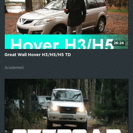
26:24
Great Wall Hover H3/H5/H5 TD
AcademeG