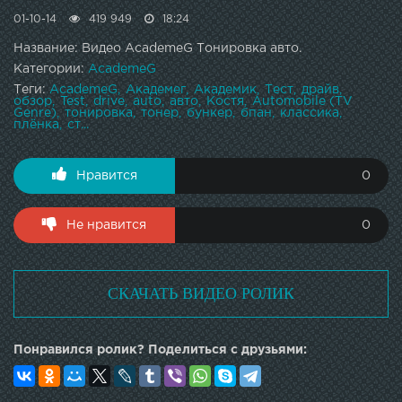
01-10-14
419 949
18:24
Название: Видео AcademeG Тонировка авто.
Категории:
AcademeG
Теги:
AcademeG
Академег
Академик
Тест
драйв
обзор
Test
drive
auto
авто
Костя
Automobile (TV
Genre)
тонировка
тонер
бункер
бпан
классика
плёнка
ст...
Нравится
0
Не нравится
0
СКАЧАТЬ ВИДЕО РОЛИК
Понравился ролик? Поделиться с друзьями: