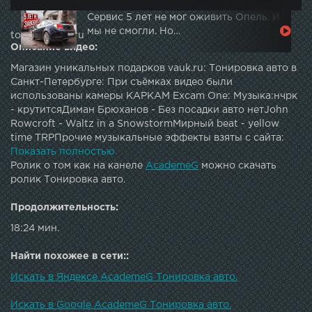
Сервис 5 лет не мог оживить Опель. И
мы не смогли. Но…
topautotube.ru
Описание видео:
Магазин уникальных подарков vauk.ru: Тонировка авто в
Санкт-Петербурге: При съёмках видео были
использованы камеры КАРКАМ Excam One: Музыка:нчрк
- крутитсяДиман Брюханов - Без посадки авто нетJohn
Rowcroft - Waltz in a SnowstormМирный beat - yellow
time TRPПрочие музыкальные эффекты взяты с сайта:
Вконтакт:vk.com/AcademeGAcademeG тру ориджинал
Показать полностью
групп: Фтарой канал:
Ролик о том как на канеле
AcademeG
можно скачать
ролик Тонировка авто.
Продолжительность:
18:24 мин.
Найти похожее в сети::
Искать в Яндексе AcademeG Тонировка авто.
Искать в Google AcademeG Тонировка авто.