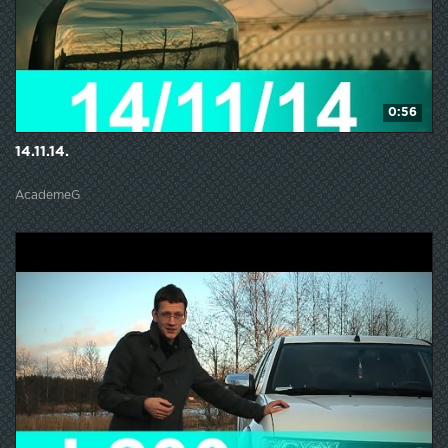
0:56
14.11.14.
AcademeG