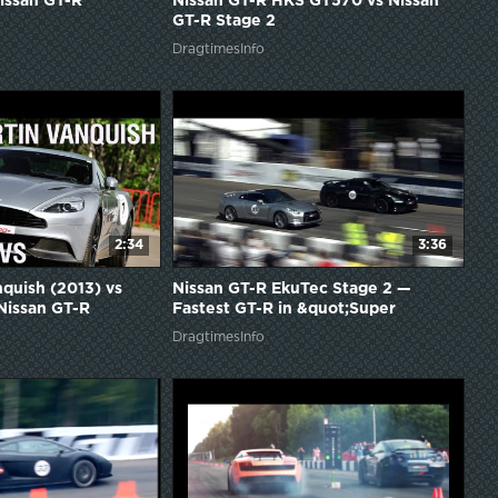
issan GT-R
Nissan GT-R HKS GT570 vs Nissan
GT-R Stage 2
DragtimesInfo
2:34
3:36
quish (2013) vs
Nissan GT-R EkuTec Stage 2 —
Nissan GT-R
Fastest GT-R in &quot;Super
cars&quot; class 2013
DragtimesInfo