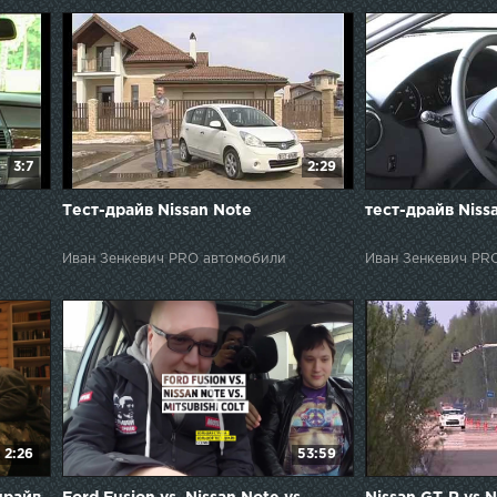
3:7
2:29
Тест-драйв Nissan Note
тест-драйв Niss
Иван Зенкевич PRO автомобили
Иван Зенкевич PR
2:26
53:59