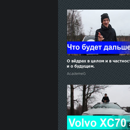
О вёдрах в целом и в частностя
и о будущем.
AcademeG