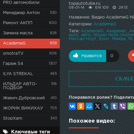
PRO автомобили
topautotube.ru
08-01-14
614 109
24:13
Менеджер Антон
530
Название: Видео AcademeG Nis
Ремонт АКПП
600
Категории:
AcademeG
Теги:
AcademeG
Академег
А
Замена масла
826
auto
авто
Nissan Note (Auto
Ниссан Ноут
Енот
Микра
M..
AcademeG
859
smotraTV
606
Нравится
0
Гараж 54
1307
ILYA STREKAL
465
СКАЧА
ИЛЬДАР АВТО-
516
ПОДБОР
Понравился ролик? Поделить
Жекич Дубровский
410
ЖОРИК ВИКИХАУ
705
StopXam
343
Похожее видео:
Ключевые теги