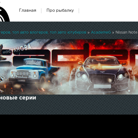
Главная
Про рыбалку
ров, топ авто влогеров, топ авто ютуберов
»
AcademeG
» Nissan Note
 новые серии