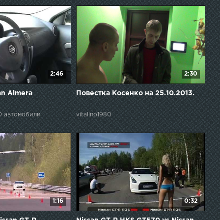
2:46
2:30
an Almera
Повестка Косенко на 25.10.2013.
O автомобили
vitalino1980
1:16
0:32