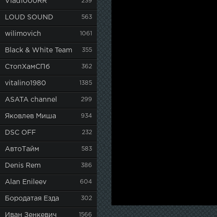
Vlad1000RR
239
LOUD SOUND
563
wilimovich
1061
Black & White Team
355
СтопХамСПб
362
vitalino1980
1385
ASATA channel
299
Яковлев Миша
934
DSC OFF
232
АвтоТайм
583
Denis Rem
386
Alan Enileev
604
Бородатая Езда
302
Иван Зенкевич
1566