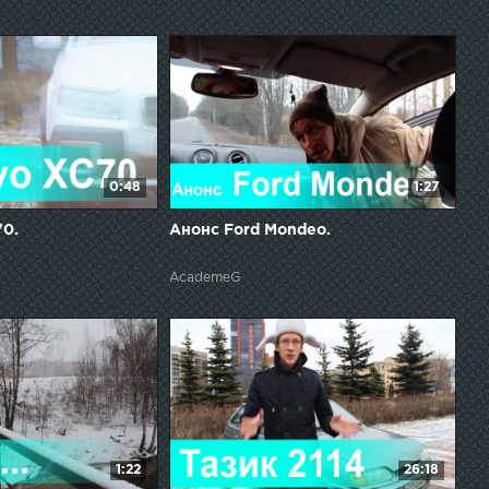
0:48
1:27
70.
Анонс Ford Mondeo.
AcademeG
1:22
26:18