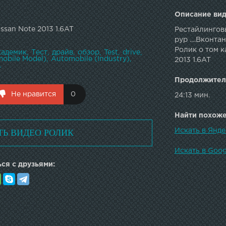
Описание вид
san Note 2013 1.6AT
Рестайлинговы
рур ....Вконт
Ролик о том к
кадемик
Тест
драйв
обзор
Test
drive
mobile Model)
Automobile (Industry)
2013 1.6AT
.
Продолжител
Не нравится
0
24:13 мин.
Найти похожее
ТЬ ВИДЕО РОЛИК
Искать в Янде
Искать в Goog
ся с друзьями: