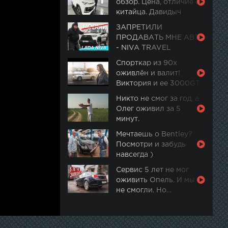
обзор. Цена, отличие от
китайца. Давидыч
ЗАПРЕТИЛИ
ПРОДАВАТЬ МНЕ АВТО
- NIVA TRAVEL
Спорткар из 90х
оживлён и валит!
Виктория и ее 3000GT.
Часть 2
Никто не смог за год, а
Олег оживил за 5
минут.
Мечтаешь о Bentley?
Посмотри и забудь
навсегда )
Сервис 5 лет не мог
оживить Опель. И мы
не смогли. Но…