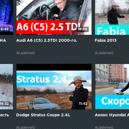
6:49
14:58
ОНА
Audi A6 (C5) 2.5TDI 2000-го.
Fabia 2013
AcademeG
AcademeG
16:32
11:42
асть
Dodge Stratus Coupe 2.4L
Анонс Hyundai 
AcademeG
AcademeG