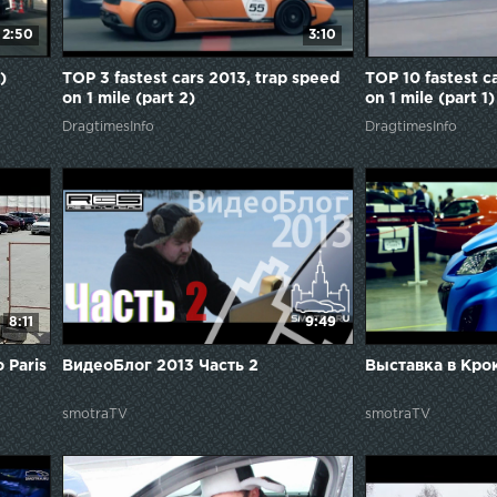
2:50
3:10
)
TOP 3 fastest cars 2013, trap speed
TOP 10 fastest c
on 1 mile (part 2)
on 1 mile (part 1)
DragtimesInfo
DragtimesInfo
8:11
9:49
 Paris
ВидеоБлог 2013 Часть 2
Выставка в Крок
smotraTV
smotraTV