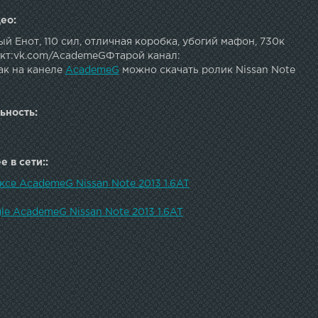
ео:
й Енот, 110 сил, отличная коробка, убогий мафон, 730к
анкт:vk.com/AcademeGФтарой канал:
ак на канеле
AcademeG
можно скачать ролик Nissan Note
ьность:
 в сети::
ксе AcademeG Nissan Note 2013 1.6AT
le AcademeG Nissan Note 2013 1.6AT