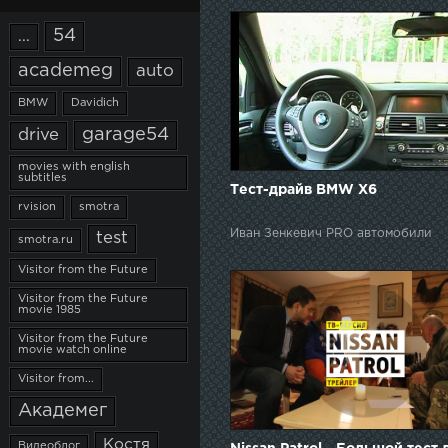
54
...
academeg
auto
BMW
Davidich
garage54
drive
movies with english
subtitles
Тест-драйв BMW X6
rvision
smotra
Иван Зенкевич PRO автомобили
test
smotra.ru
Visitor from the Future
Visitor from the Future
movie 1985
Visitor from the Future
movie watch online
Visitor from...
Академег
Костя
Видеоблог