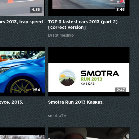
4:35
3:46
ars 2013, trap speed
TOP 3 fastest cars 2013 (part 2)
[correct version]
DragtimesInfo
1:54
2:47
усе. 2013.
Smotra Run 2013 Кавказ.
smotraTV