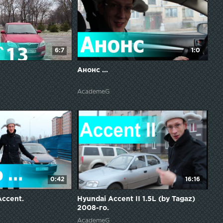
6:7
1:0
Анонс ...
AcademeG
0:42
16:16
Accent.
Hyundai Accent II 1.5L (by Tagaz)
2008-го.
AcademeG