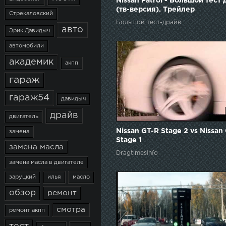
Nissan Patrol - Большой тест 
(тв-версия). Трейлер
Стрекаловский
Большой тест-драйв
авто
Эрик Давидыч
автомобили
академик
акпп
гараж
гараж54
давидыч
драйв
двигатель
Nissan GT-R Stage 2 vs Nissan
замена
Stage 1
замена масла
DragtimesInfo
замена масла в двигателе
заруцкий
илья
масло
обзор
ремонт
смотра
ремонт акпп