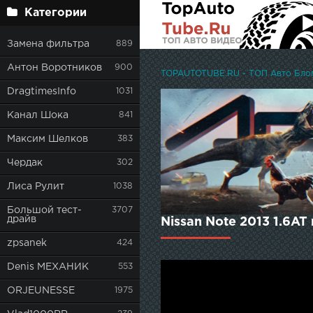
Категории
Замена фильтра
889
Антон Воротников
900
TOPAUTOTUBE.RU - ТОП Авто Блоге
DragtimesInfo
1031
Канал Шока
841
Максим Шелков
383
Чердак
302
Лиса Рулит
1038
Большой тест-
3707
драйв
Nissan Note 2013 1.6AT
zpsanek
424
Denis МЕХАНИК
553
ORJEUNESSE
1975