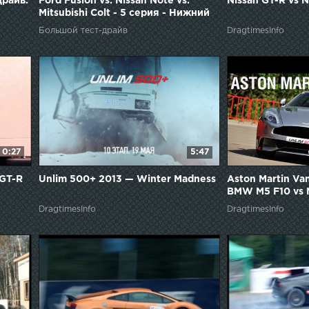
драйв.
Ford Fusion vs. Nissan Note vs.
Nissan GT-R vs N
Mitsubishi Colt - 5 серия - Нижний
Новгород - Большая страна - БТД
Большой тест-драйв
DragtimesInfo
0:27
5:47
 GT-R
Unlim 500+ 2013 — Winter Madness
Aston Martin Van
BMW M5 F10 vs 
DragtimesInfo
DragtimesInfo