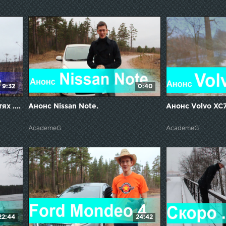
9:32
0:40
х ....
Анонс Nissan Note.
Анонс Volvo XC
AcademeG
AcademeG
22:44
24:42