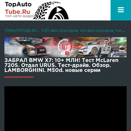
TOPAUTOTUBE.RU - ТОП Авто Блогеров, топ авто влогеров, топ авто ютуберов
ЗАБРАЛ BMW X7: 10+ МЛН! Тест McLaren
720S. Отдал URUS. Тест-драйв. Обзор.
LAMBORGHINI. M50d. новые серии