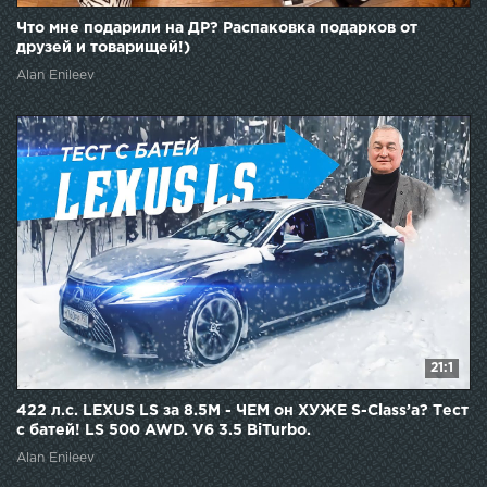
Что мне подарили на ДР? Распаковка подарков от
друзей и товарищей!)
Alan Enileev
21:1
422 л.с. LEXUS LS за 8.5М - ЧЕМ он ХУЖЕ S-Class’а? Тест
с батей! LS 500 AWD. V6 3.5 BiTurbo.
Alan Enileev