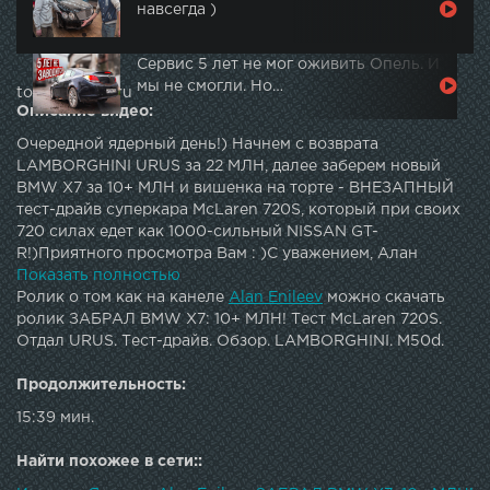
навсегда )
Сервис 5 лет не мог оживить Опель. И
мы не смогли. Но…
topautotube.ru
Описание видео:
Очередной ядерный день!) Начнем с возврата
LAMBORGHINI URUS за 22 МЛН, далее заберем новый
BMW X7 за 10+ МЛН и вишенка на торте - ВНЕЗАПНЫЙ
тест-драйв суперкара McLaren 720S, который при своих
720 силах едет как 1000-сильный NISSAN GT-
R!)Приятного просмотра Вам : )С уважением, Алан
Енилеев.p.s. Ваш выбор на каждый день:- 1x McLaren
Показать полностью
720S- 2x LAMBORGHINI URUS- 4x BMW X7 M50d
Ролик о том как на канеле
Alan Enileev
можно скачать
——————————————————————————Здесь Вас
ролик ЗАБРАЛ BMW X7: 10+ МЛН! Тест McLaren 720S.
ждут тесты новинок и «старинок» автопрома, выпуски об
Отдал URUS. Тест-драйв. Обзор. LAMBORGHINI. M50d.
автоколлекционерах и создателях техники! Проходите
по ссылке, подписывайтесь и жмите колокольчик, чтобы
Продолжительность:
не пропускать новые выпуски - Так же приглашаю Вас в
15:39 мин.
гости в мой Инстаграм – уже 2 миллиона подписчиков и
крутой контент каждый день - : )Мощный Инстаграм
Найти похожее в сети::
моего отца - : )