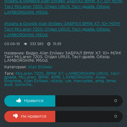
——————————————————————————Мой лайф-
Искать в Яндексе Alan Enileev ЗАБРАЛ BMW X7: 10+ МЛН!
аккаунт в Инстаграме - : )Телеграм -
Тест McLaren 720S. Отдал URUS. Тест-драйв. Обзор.
www.tele.gg/joinchat/AAAAAEpX2Dna_crcTUp5aAЛайф-
LAMBORGHINI. M50d.
канал на Ютубе - : )VK - : )
——————————————————————————
Искать в Google Alan Enileev ЗАБРАЛ BMW X7: 10+ МЛН!
Тест McLaren 720S. Отдал URUS. Тест-драйв. Обзор.
LAMBORGHINI. M50d.
03-06-19
533 585
15:39
Название: Видео Alan Enileev ЗАБРАЛ BMW X7: 10+ МЛН!
Тест McLaren 720S. Отдал URUS. Тест-драйв. Обзор.
LAMBORGHINI. M50d.
Категории:
Alan Enileev
Теги:
McLaren 720S
BMW X7
LAMBORGHINI URUS
тест-
драйв
McLaren
BMW
БМВ
LAMBORGHINI
Алан
Енилеев
Alan Enileev
обзор
car
mercedes
amg
bmw
audi
porsche...
Нравится
0
Не нравится
0