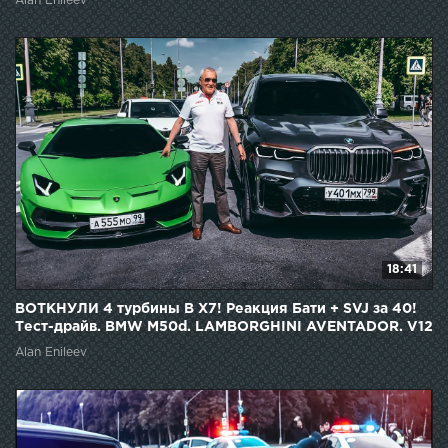
Alan Enileev
18:41
ВОТКНУЛИ 4 турбины В X7! Реакция Бати + SVJ за 40!
Тест-драйв. BMW M50d. LAMBORGHINI AVENTADOR. V12
Alan Enileev