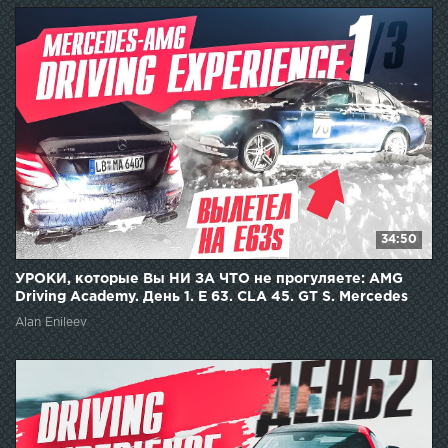
34:50
УРОКИ, которые Вы НИ ЗА ЧТО не прогуляете: AMG
Driving Academy. День 1. E 63. CLA 45. GT S. Mercedes
Alan Enileev