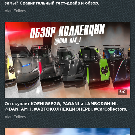
зимы? Сравнительный тест-драйв и обзор.
Alan Enileev
6:0
Он скупает KOENIGSEGG, PAGANI и LAMBORGHINI.
@DAN_AM_I. #АВТОКОЛЛЕКЦИОНЕРЫ. #CarCollectors.
AGERA.
Alan Enileev