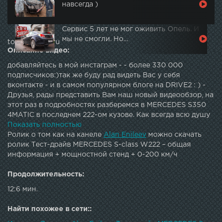
навсегда )
Сервис 5 лет не мог оживить Опель. И
мы не смогли. Но…
topautotube.ru
Описание видео:
добавляйтесь в мой инстаграм - - более 330 000
подписчиков:)так же буду рад видеть Вас у себя
вконтакте - и в самом популярном блоге на DRIVE2 : ) -
Друзья, рады представить Вам наш новый видеообзор, на
этот раз в подробностях разберемся в MERCEDES S350
4MATIC в последнем 222-ом кузове. Как всегда всю душу
вложили, делали целую неделю, надеюсь Вам
Показать полностью
понравится!)По традиции кроме общей информации
Ролик о том как на канеле
Alan Enileev
можно скачать
обязательно проверим соответствие заявленных
ролик Тест-драйв MERCEDES S-class W222 – общая
производителем данных на мощностном стенде, а так же
информация + мощностной стенд + 0-200 км/ч
посмотрим какая динамика у этого кита с нуля до 200
км/ч : )Далее на очереди обзоры нового MINI COOPER S,
Продолжительность:
а так же тюнинг-путь нашего 700-сильного NISSAN GT-R,
12:6 мин.
а если не видели предыдущий тест-драйв SUBARU WRX
STi, то вот он - : )С уважением, Алан Енилеев.п.с. минусов
Найти похожее в сети::
почти не нашел, наверное это логично, ведь стоимость