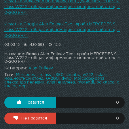
тестового автомобиля более восьми миллионов рублей,
Искать в Яндексе Alan Enileev Тест-драйв MERCEDES S-
за эти деньги минусов и быть не может!)п.с. буду рад
class W222 – общая информация + мощностной стенд +
видеть Вас у себя в и : )п.с. а вот стограм и контакт
0-200 км/ч
moviemaker'а Саши Пелевина - & : )
Искать в Google Alan Enileev Тест-драйв MERCEDES S-
class W222 – общая информация + мощностной стенд +
0-200 км/ч
03-03-15
430 598
12:6
Название: Видео Alan Enileev Тест-драйв MERCEDES S-
class W222 – общая информация + мощностной стенд +
0-200 км/ч
Категории:
Alan Enileev
Теги:
Mercedes
s-class
s350
4matic
w222
sclass
мощностной стенд
0-200
dyno
Mercedes-benz
александр пелевин
алан енилеев
morendi
эс класс
с
класс
мер...
Нравится
0
Не нравится
0