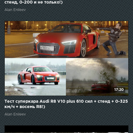
стенд, 0-200 и не только!)
Alan Enileev
17:20
Тест суперкара Audi R8 V10 plus 610 сил + стенд + 0-325
км/ч + восемь R8!)
Alan Enileev