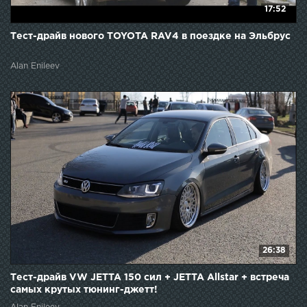
17:52
Тест-драйв нового TOYOTA RAV4 в поездке на Эльбрус
Alan Enileev
26:38
Тест-драйв VW JETTA 150 сил + JETTA Allstar + встреча
самых крутых тюнинг-джетт!