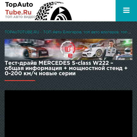
TOPAUTOTUBE.RU - ТОП Авто Блогеров, топ авто влогеров, топ авто ютуберов
Тест-драйв MERCEDES S-class W222 –
общая информация + мощностной стенд +
0-200 км/ч новые серии