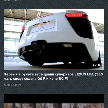
Alan Enileev
30:13
Первый в рунете тест-драйв суперкара LEXUS LFA (560
л.с.), спорт седана GS F и купе RC F!
Alan Enileev