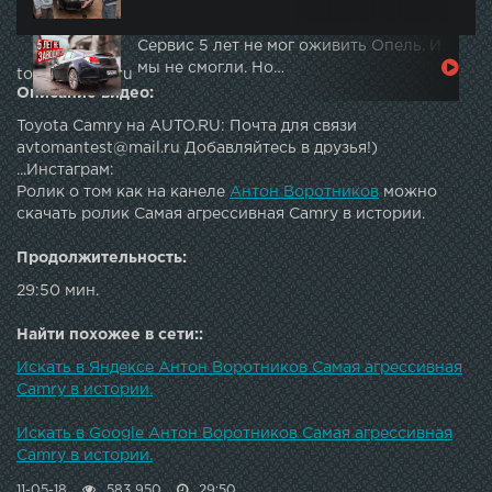
Сервис 5 лет не мог оживить Опель. И
мы не смогли. Но…
topautotube.ru
Описание видео:
Toyota Camry на AUTO.RU: Почта для связи
avtomantest@mail.ru Добавляйтесь в друзья!)
...Инстаграм:
Ролик о том как на канеле
Антон Воротников
можно
скачать ролик Самая агрессивная Camry в истории.
Продолжительность:
29:50 мин.
Найти похожее в сети::
Искать в Яндексе Антон Воротников Самая агрессивная
Camry в истории.
Искать в Google Антон Воротников Самая агрессивная
Camry в истории.
11-05-18
583 950
29:50