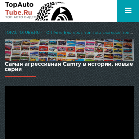
TOPAUTOTUBE.RU - ТОП Авто Блогеров, топ авто влогеров, топ авто ютуберов
Самая агрессивная Camry в истории. новые
серии