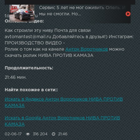
Сервис 5 лет не мог оживить Опель. И
мы не смогли. Но…
topautotube.ru
Описание видео:
Как строили эту ниву Почта для связи
avtomantest@mail.ru Добавляйтесь в друзья!) Инстаграм:
ПРОИЗВОДСТВО ВИДЕО -
Ролик о том как на канеле
Антон Воротников
можно
скачать ролик НИВА ПРОТИВ КАМАЗА
Продолжительность:
21:46 мин.
Найти похожее в сети::
Искать в Яндексе Антон Воротников НИВА ПРОТИВ
КАМАЗА
Искать в Google Антон Воротников НИВА ПРОТИВ
КАМАЗА
02-06-17
316 204
21:46