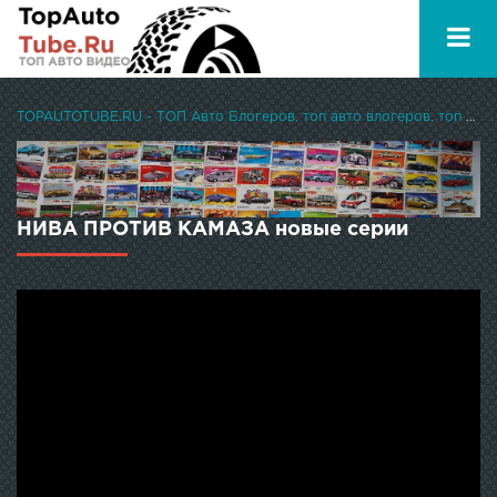
TOPAUTOTUBE.RU - ТОП Авто Блогеров, топ авто влогеров, топ авто ютуберов
НИВА ПРОТИВ КАМАЗА новые серии