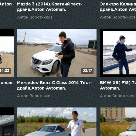
.Anton
Mazda 3 (2014).Краткий тест-
Электро Калина
драйв.Anton Avtoman.
драйв.Anton Av
Антон Воротников
Антон Воротников
34:33
23:17
toman.
Mercedes-Benz C Сlass 2014 Тест-
BMW X5( F15) Т
драйв.Anton Avtoman.
Avtoman.
Антон Воротников
Антон Воротников