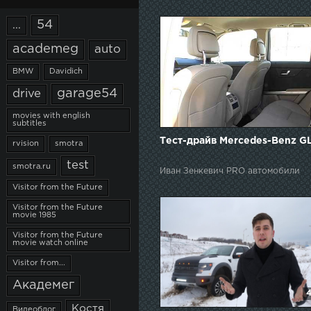
54
...
academeg
auto
BMW
Davidich
garage54
drive
movies with english
subtitles
Тест-драйв Mercedes-Benz G
rvision
smotra
test
smotra.ru
Иван Зенкевич PRO автомобили
Visitor from the Future
Visitor from the Future
movie 1985
Visitor from the Future
movie watch online
Visitor from...
Академег
4
Костя
Видеоблог