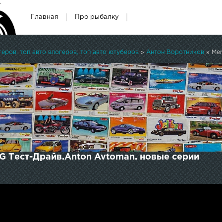
Главная
Про рыбалку
ров, топ авто влогеров, топ авто ютуберов
»
Антон Воротников
» Mer
G Тест-Драйв.Anton Avtoman. новые серии