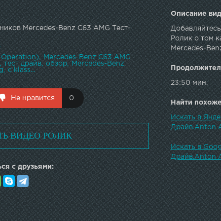
Описание вид
ников Mercedes-Benz C63 AMG Тест-
Добавляйтесь
Ролик о том к
в
Mercedes-Ben
 Operation)
Mercedes-Benz C63 AMG
тест драйв
обзор
Mercedes-Benz
Продолжител
g
c klass...
23:50 мин.
Не нравится
0
Найти похожее
Искать в Янд
Драйв.Anton 
ТЬ ВИДЕО РОЛИК
Искать в Goo
Драйв.Anton 
ся с друзьями: