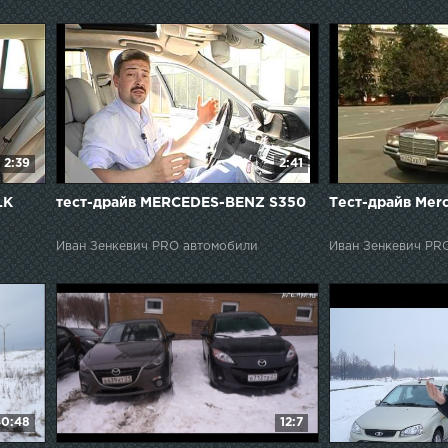
2:39
2:41
LK
тест-драйв MERCEDES-BENZ S350
Тест-драйв Mer
Иван Зенкевич PRO автомобили
Иван Зенкевич PR
0:48
12:7