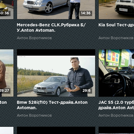
40:36
14:36
Mercedes-Benz CLK.Рубрика Б/
Kia Soul Тест-д
У.Anton Avtoman.
Антон Воротников
Антон Воротников
29:27
29:6
ton
Bmw 528i(f10) Тест-драйв.Anton
JAC S5 (2.0 тур
Avtoman.
драйв.Anton Av
Антон Воротников
Антон Воротников