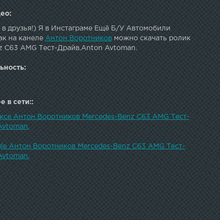
ео:
 в друзья!) Я в Инстаграме Ещё Б/У Автомобили
ак на канеле
Антон Воротников
можно скачать ролик
z C63 AMG Тест-Драйв.Anton Avtoman.
ьность:
 в сети::
ексе Антон Воротников Mercedes-Benz C63 AMG Тест-
Avtoman.
gle Антон Воротников Mercedes-Benz C63 AMG Тест-
Avtoman.