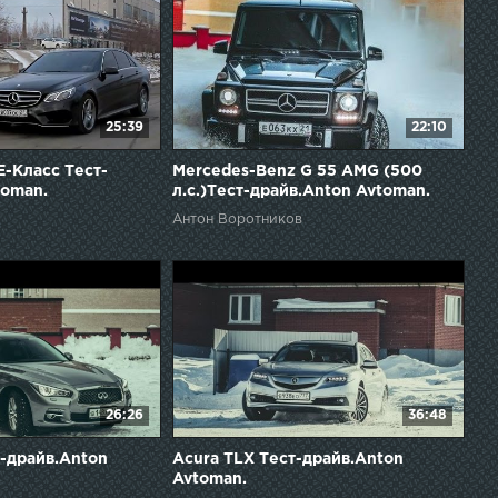
25:39
22:10
E-Класс Тест-
Mercedes-Benz G 55 AMG (500
toman.
л.с.)Тест-драйв.Anton Avtoman.
Антон Воротников
26:26
36:48
ст-драйв.Anton
Acura TLX Тест-драйв.Anton
Avtoman.