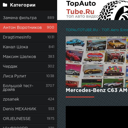
Категории
Замена фильтра
889
Антон Воротников
900
TOPAUTOTUBE.RU - ТОП Авто Блоге
DragtimesInfo
1031
Канал Шока
841
Максим Шелков
383
Чердак
302
Лиса Рулит
1038
Большой тест-
3707
драйв
Mercedes-Benz C63 AM
zpsanek
424
Denis МЕХАНИК
553
ORJEUNESSE
1975