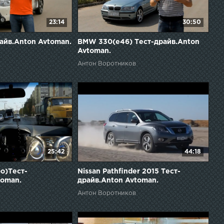
23:14
30:50
райв.Anton Avtoman.
BMW 330(e46) Тест-драйв.Anton
Avtoman.
Антон Воротников
25:42
44:18
бо)Тест-
Nissan Pathfinder 2015 Тест-
toman.
драйв.Anton Avtoman.
Антон Воротников