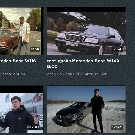
2:34
2:34
cedes-Benz W116
тест-драйв Mercedes-Benz W140
s600
O автомобили
Иван Зенкевич PRO автомобили
27:10
17:33