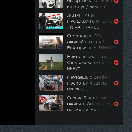
обзор. Цена, отличие от
китайца. Давидыч
ЗАПРЕТИЛИ
ПРОДАВАТЬ МНЕ АВТО
- NIVA TRAVEL
Спорткар из 90х
оживлён и валит!
Виктория и ее 3000GT.
Часть 2
Никто не смог за год, а
Олег оживил за 5
минут.
Мечтаешь о Bentley?
Посмотри и забудь
навсегда )
Сервис 5 лет не мог
оживить Опель. И мы
не смогли. Но…