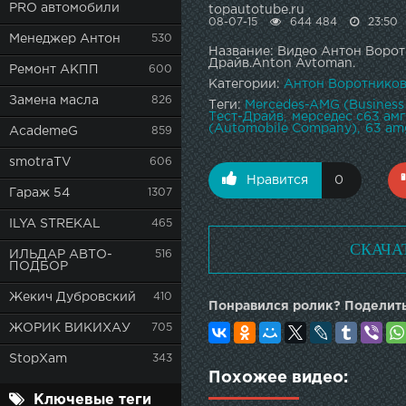
PRO автомобили
topautotube.ru
08-07-15
644 484
23:50
Менеджер Антон
530
Название: Видео Антон Ворот
Драйв.Anton Avtoman.
Ремонт АКПП
600
Категории:
Антон Воротнико
Замена масла
826
Теги:
Mercedes-AMG (Business
Тест-Драйв
мерседес с63 амг
(Automobile Company)
63 am
AcademeG
859
smotraTV
606
Нравится
0
Гараж 54
1307
ILYA STREKAL
465
СКАЧА
ИЛЬДАР АВТО-
516
ПОДБОР
Жекич Дубровский
410
Понравился ролик? Поделить
ЖОРИК ВИКИХАУ
705
StopXam
343
Похожее видео:
Ключевые теги