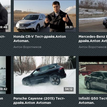
28:46
23:31
ст-
Honda CR-V Тест-драйв.Anton
Mercedes-Benz 
Avtoman.
драйв.Anton Av
Антон Воротников
Антон Воротников
39:42
34:12
on
Porsche Cayenne (2015) Тест-
Infiniti Q50 Те
драйв.Anton Avtoman
Avtoman.