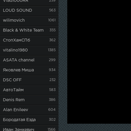
Vlad1000RR
239
LOUD SOUND
563
wilimovich
1061
Black & White Team
355
СтопХамСПб
362
vitalino1980
1385
ASATA channel
299
Яковлев Миша
934
DSC OFF
232
АвтоТайм
583
Denis Rem
386
Alan Enileev
604
Бородатая Езда
302
Иван Зенкевич
1566