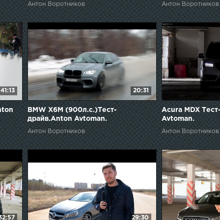
Антон Воротников
Антон Воротников
41:13
20:31
nton
BMW X6M (900л.с.)Тест-
Acura MDX Тест
драйв.Anton Avtoman.
Avtoman.
Антон Воротников
Антон Воротников
32:57
29:30