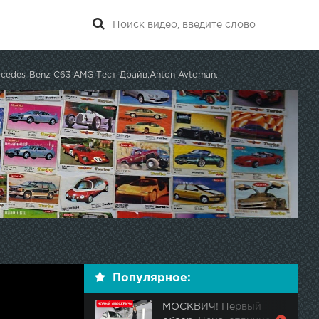
cedes-Benz C63 AMG Тест-Драйв.Anton Avtoman.
Популярное:
МОСКВИЧ! Первый