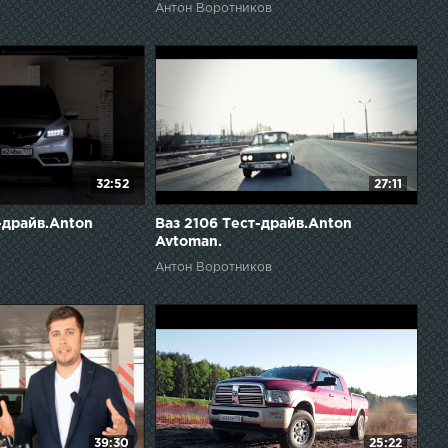
Антон Воротников
32:52
27:11
-драйв.Anton
Ваз 2106 Тест-драйв.Anton
Avtoman.
Антон Воротников
39:30
25:22