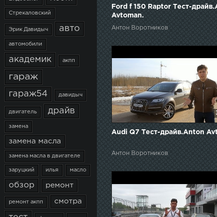
Ford f 150 Raptor Тест-драйв
Стрекаловский
Avtoman.
авто
Антон Воротников
Эрик Давидыч
автомобили
академик
акпп
гараж
гараж54
давидыч
драйв
двигатель
замена
Audi Q7 Тест-драйв.Anton Av
замена масла
Антон Воротников
замена масла в двигателе
заруцкий
илья
масло
обзор
ремонт
смотра
ремонт акпп