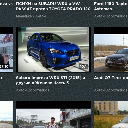
eza vs
ПСИХИ на SUBARU WRX и VW
Ford f 150 Rapt
PASSAT против TOYOTA PRADO 120
Avtoman.
на БЕЗДОРОЖЬЕ!!!
Менеджер Антон
Антон Воротников
27:10
10:1
т-
Subaru Impreza WRX STI (2015) и
Audi Q7 Тест-д
другие в Женеве.Часть 3.
Антон Воротников
Антон Воротников