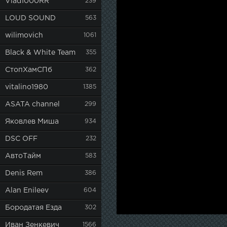
Vlad1000RR
239
LOUD SOUND
563
wilimovich
1061
Black & White Team
355
СтопХамСПб
362
vitalino1980
1385
ASATA channel
299
Яковлев Миша
934
DSC OFF
232
АвтоТайм
583
Denis Rem
386
Alan Enileev
604
Бородатая Езда
302
Иван Зенкевич
1566