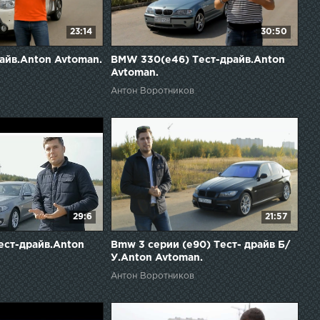
23:14
30:50
райв.Anton Avtoman.
BMW 330(e46) Тест-драйв.Anton
Avtoman.
Антон Воротников
29:6
21:57
ест-драйв.Anton
Bmw 3 серии (e90) Тест- драйв Б/
У.Anton Avtoman.
Антон Воротников