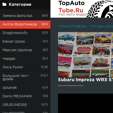
Категории
Замена фильтра
889
Антон Воротников
900
TOPAUTOTUBE.RU - ТОП Авто Блоге
DragtimesInfo
1031
Канал Шока
841
Максим Шелков
383
Чердак
302
Лиса Рулит
1038
Большой тест-
3707
драйв
Subaru Impreza WRX ST
zpsanek
424
Denis МЕХАНИК
553
ORJEUNESSE
1975