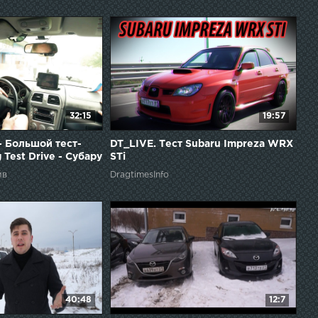
32:15
19:57
- Большой тест-
DT_LIVE. Тест Subaru Impreza WRX
g Test Drive - Субару
STi
йв
DragtimesInfo
40:48
12:7