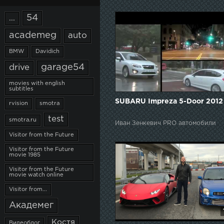
54
...
academeg
auto
BMW
Davidich
garage54
drive
movies with english
subtitles
SUBARU Impreza 5-Door 2012
rvision
smotra
test
smotra.ru
Иван Зенкевич PRO автомобили
Visitor from the Future
Visitor from the Future
movie 1985
Visitor from the Future
movie watch online
Visitor from...
Академег
Костя
Видеоблог