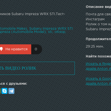
Описание вид
ников Subaru Impreza WRX STI.Тест-
Почта для свя
Инстаграм
в
Ролик о том к
tomobile Make)
Subaru Impreza WRX STI
Subaru Imprez
mpreza (Automobile Model)
sti
обзор
Продолжител
29:25 мин.
Не нравится
0
Найти похожее
Искать в Янде
ТЬ ВИДЕО РОЛИК
драйв.Anton 
Искать в Goog
ся с друзьями:
драйв.Anton 