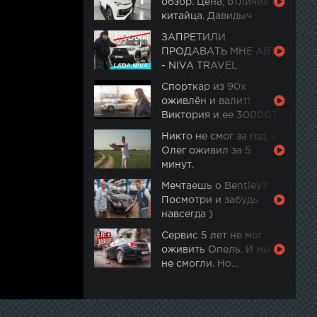
обзор. Цена, отличие от
китайца. Давидыч
ЗАПРЕТИЛИ
ПРОДАВАТЬ МНЕ АВТО
- NIVA TRAVEL
Спорткар из 90х
оживлён и валит!
Виктория и ее 3000GT.
Часть 2
Никто не смог за год, а
Олег оживил за 5
минут.
Мечтаешь о Bentley?
Посмотри и забудь
навсегда )
Сервис 5 лет не мог
оживить Опель. И мы
не смогли. Но…