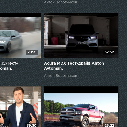
Антон Воротников
20:31
32:52
с.)Тест-
Acura MDX Тест-драйв.Anton
toman.
Avtoman.
Антон Воротников
39:30
25:22