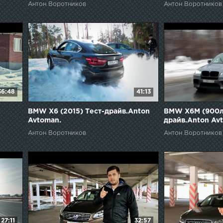
Антон Воротников
Антон Воротников
36:48
41:13
BMW X6 (2015) Тест-драйв.Anton
BMW X6M (900л.
Avtoman.
драйв.Anton Av
Антон Воротников
Антон Воротников
27:11
32:57