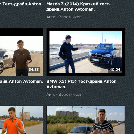
or Тест-драйв.Anton
Mazda 3 (2014).Краткий тест-
драйв.Anton Avtoman.
Антон Воротников
34:33
40:24
райв.Anton Avtoman.
BMW X5( F15) Тест-драйв.Anton
Avtoman.
Антон Воротников