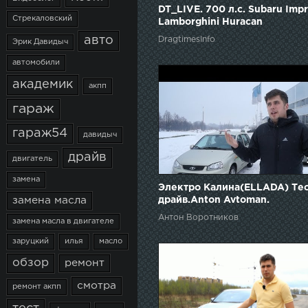
DT_LIVE. 700 л.с. Subaru Impr
Стрекаловский
Lamborghini Huracan
авто
DragtimesInfo
Эрик Давидыч
автомобили
академик
акпп
гараж
гараж54
давидыч
драйв
двигатель
замена
Электро Калина(ELLADA) Тес
драйв.Anton Avtoman.
замена масла
Антон Воротников
замена масла в двигателе
заруцкий
илья
масло
обзор
ремонт
смотра
ремонт акпп