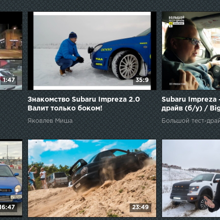
1:47
35:9
Знакомство Subaru Impreza 2.0
Subaru Impreza 
Валит только боком!
драйв (б/у) / Bi
Импреза
Яковлев Миша
Большой тест-дра
16:47
23:49