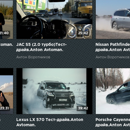
21:40
25:42
toman.
JAC S5 (2.0 турбо)Тест-
Nissan Pathfinde
драйв.Anton Avtoman.
драйв.Anton Av
Антон Воротников
Антон Воротников
23:31
39:42
n
Lexus LX 570 Тест-драйв.Anton
Porsche Cayenne
Avtoman.
драйв.Anton Av