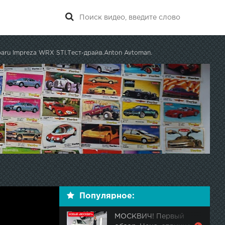
aru Impreza WRX STI.Тест-драйв.Anton Avtoman.
Популярное:
МОСКВИЧ! Первый