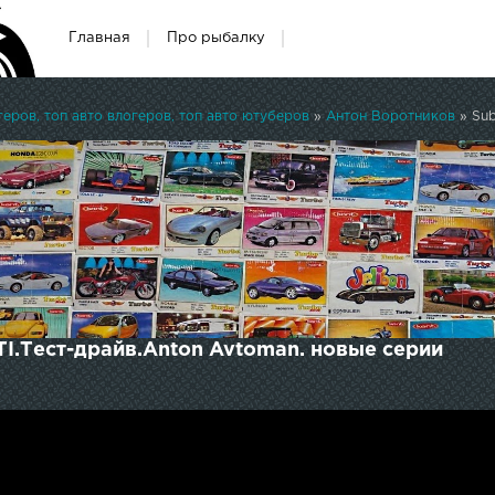
Главная
Про рыбалку
ров, топ авто влогеров, топ авто ютуберов
»
Антон Воротников
» Sub
I.Тест-драйв.Anton Avtoman. новые серии