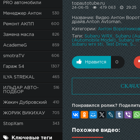
PRO автомобили
topautotube.ru
24-06-15
479 063
29:25
Менеджер Антон
530
Название: Видео Антон Ворот
драйв.Anton Avtoman.
Ремонт АКПП
600
Категории:
Антон Воротнико
Замена масла
826
Теги:
Subaru WRX
Subaru (Au
(Automobile Model)
Subaru I
subaru wrx sti
Test Drive
S...
AcademeG
859
smotraTV
606
Нравится
0
Гараж 54
1307
ILYA STREKAL
465
СКАЧА
ИЛЬДАР АВТО-
516
ПОДБОР
Жекич Дубровский
410
Понравился ролик? Поделить
ЖОРИК ВИКИХАУ
705
StopXam
343
Похожее видео:
Ключевые теги