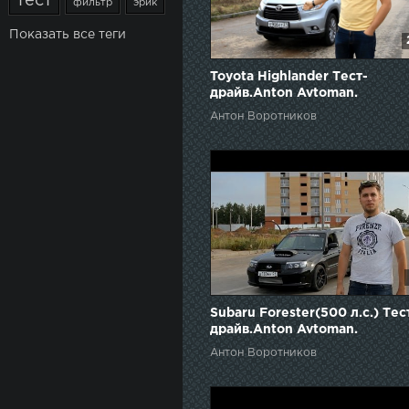
тест
фильтр
эрик
Показать все теги
Toyota Highlander Тест-
драйв.Anton Avtoman.
Антон Воротников
Subaru Forester(500 л.с.) Тес
драйв.Anton Avtoman.
Антон Воротников