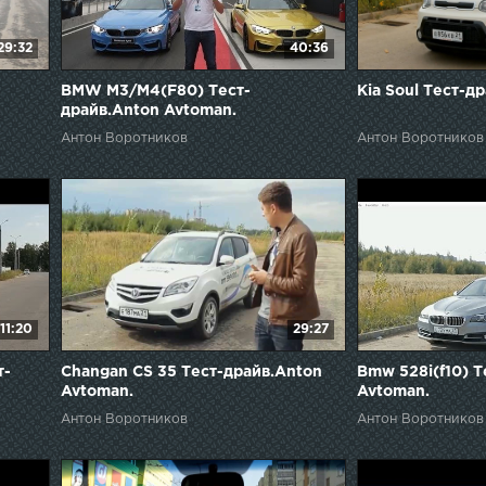
29:32
40:36
BMW M3/M4(F80) Тест-
Kia Soul Тест-д
драйв.Anton Avtoman.
Антон Воротников
Антон Воротников
11:20
29:27
т-
Changan CS 35 Тест-драйв.Anton
Bmw 528i(f10) Т
Avtoman.
Avtoman.
Антон Воротников
Антон Воротников