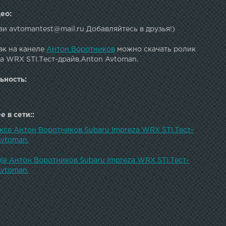
ео:
зи avtomantest@mail.ru Добавляйтесь в друзья!)
ак на канеле
Антон Воротников
можно скачать ролик
a WRX STI.Тест-драйв.Anton Avtoman.
ьность:
 в сети::
ксе Антон Воротников Subaru Impreza WRX STI.Тест-
Avtoman.
le Антон Воротников Subaru Impreza WRX STI.Тест-
Avtoman.