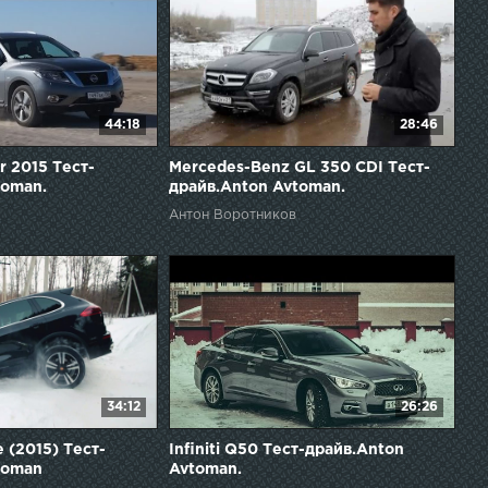
44:18
28:46
r 2015 Тест-
Mercedes-Benz GL 350 CDI Тест-
toman.
драйв.Anton Avtoman.
Антон Воротников
34:12
26:26
 (2015) Тест-
Infiniti Q50 Тест-драйв.Anton
toman
Avtoman.