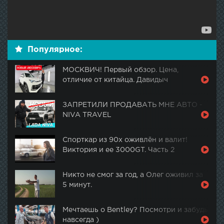
Популярное:
МОСКВИЧ! Первый обзор. Цена,
отличие от китайца. Давидыч
ЗАПРЕТИЛИ ПРОДАВАТЬ МНЕ АВТО -
NIVA TRAVEL
Спорткар из 90х оживлён и валит!
Виктория и ее 3000GT. Часть 2
Никто не смог за год, а Олег оживил за
5 минут.
Мечтаешь о Bentley? Посмотри и забудь
навсегда )