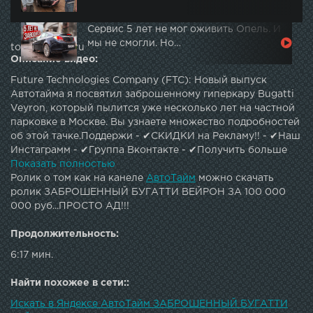
Сервис 5 лет не мог оживить Опель. И
мы не смогли. Но…
topautotube.ru
Описание видео:
Future Technologies Company (FTC): Новый выпуск
Автотайма я посвятил заброшенному гиперкару Bugatti
Veyron, который пылится уже несколько лет на частной
парковке в Москве. Вы узнаете множество подробностей
об этой тачке.Поддержи - ✔СКИДКИ на Рекламу!! - ✔Наш
Инстаграмм - ✔Группа Вконтакте - ✔Получить больше
интересной информации про АВТО! - ✔Наша партнерка
Показать полностью
тут - ✔Автор Вконтакте - ✔Новые видео выходят каждый
Ролик о том как на канеле
АвтоТайм
можно скачать
будний день в по мск!✔Диктор - Авто тайм - лучший авто
ролик ЗАБРОШЕННЫЙ БУГАТТИ ВЕЙРОН ЗА 100 000
канал посвященный развлекательно-познавательным
000 руб...ПРОСТО АД!!!
темам по машинам.Различные рейтинги,обзоры лучших
автомобилей и многое другое!По вопросам рекламы,
Продолжительность:
сотрудничества - mashor@ip.team
6:17 мин.
Найти похожее в сети::
Искать в Яндексе АвтоТайм ЗАБРОШЕННЫЙ БУГАТТИ