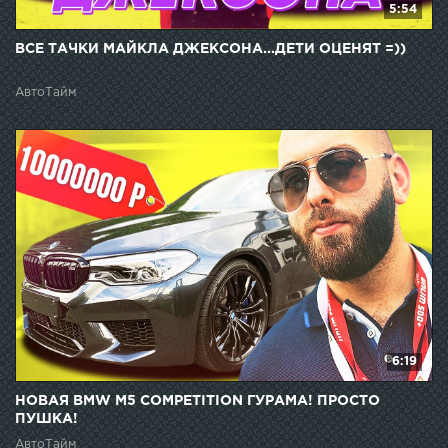
5:54
ВСЕ ТАЧКИ МАЙКЛА ДЖЕКСОНА...ДЕТИ ОЦЕНЯТ =))
АвтоТайм
6:19
НОВАЯ BMW M5 COMPETITION ГУРАМА! ПРОСТО
ПУШКА!
АвтоТайм