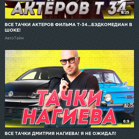
6:25
ВСЕ ТАЧКИ АКТЕРОВ ФИЛЬМА Т-34...БЭДКОМЕДИАН В
ШОКЕ!
АвтоТайм
6:9
ВСЕ ТАЧКИ ДМИТРИЯ НАГИЕВА! Я НЕ ОЖИДАЛ!