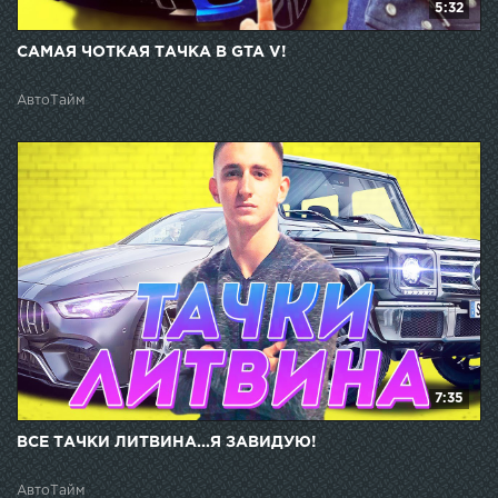
5:32
САМАЯ ЧОТКАЯ ТАЧКА В GTA V!
АвтоТайм
7:35
ВСЕ ТАЧКИ ЛИТВИНА...Я ЗАВИДУЮ!
АвтоТайм