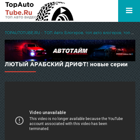
TOPAUTOTUBE.RU - ТОП Авто Блогеров, топ авто влогеров, топ авто ютуберов
ЛЮТЫЙ АРАБСКИЙ ДРИФТ! новые серии