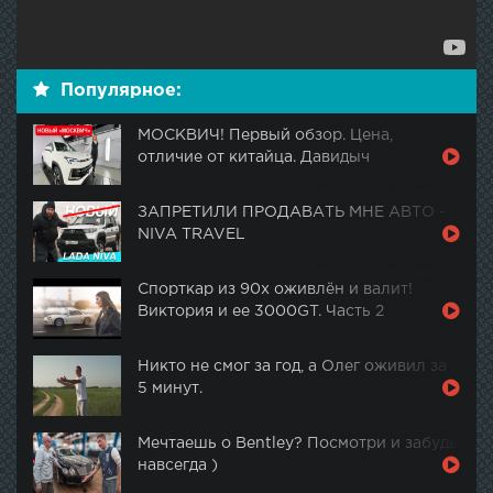
Популярное:
МОСКВИЧ! Первый обзор. Цена,
отличие от китайца. Давидыч
ЗАПРЕТИЛИ ПРОДАВАТЬ МНЕ АВТО -
NIVA TRAVEL
Спорткар из 90х оживлён и валит!
Виктория и ее 3000GT. Часть 2
Никто не смог за год, а Олег оживил за
5 минут.
Мечтаешь о Bentley? Посмотри и забудь
навсегда )