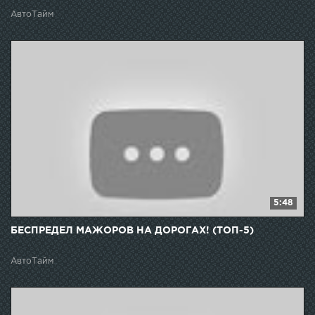
АвтоТайм
5:48
БЕСПРЕДЕЛ МАЖОРОВ НА ДОРОГАХ! (ТОП-5)
АвтоТайм