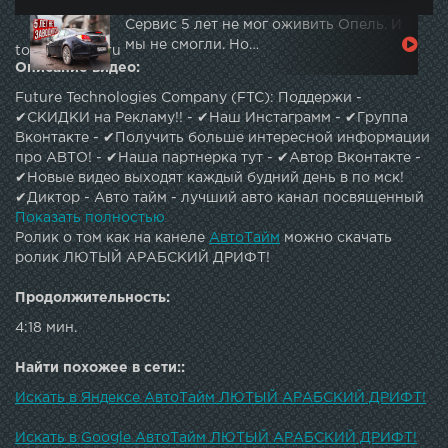
Сервис 5 лет не мог оживить Опель. И
мы не смогли. Но…
topautotube.ru
Описание видео:
Future Technologies Company (FTC): Поддержи -
✔СКИДКИ на Рекламу!! - ✔Наш Инстаграмм - ✔Группа
Вконтакте - ✔Получить больше интересной информации
про АВТО! - ✔Наша партнерка тут - ✔Автор Вконтакте -
✔Новые видео выходят каждый будний день в по мск!
✔Диктор - Авто тайм - лучший авто канал посвященный
развлекательно-познавательным темам по
Показать полностью
машинам.Различные рейтинги,обзоры лучших
Ролик о том как на канеле
АвтоТайм
можно скачать
автомобилей и многое другое!По вопросам рекламы,
ролик ЛЮТЫЙ АРАБСКИЙ ДРИФТ!
сотрудничества - mashor@ip.team
Продолжительность:
4:18 мин.
Найти похожее в сети::
Искать в Яндексе АвтоТайм ЛЮТЫЙ АРАБСКИЙ ДРИФТ!
Искать в Google АвтоТайм ЛЮТЫЙ АРАБСКИЙ ДРИФТ!