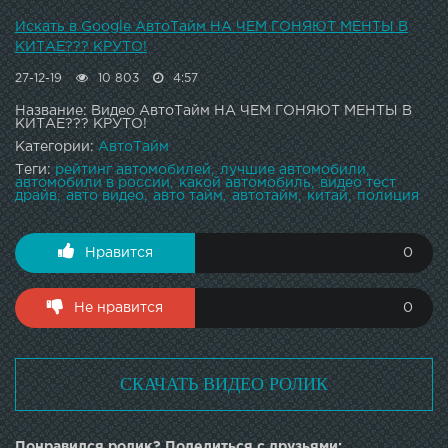
Искать в Google АвтоТайм НА ЧЕМ ГОНЯЮТ МЕНТЫ В
КИТАЕ??? КРУТО!
27-12-19
10 803
4:57
Название: Видео АвтоТайм НА ЧЕМ ГОНЯЮТ МЕНТЫ В
КИТАЕ??? КРУТО!
Категории:
АвтоТайм
Теги:
рейтинг автомобилей
лучшие автомобили
автомобили в россии
какой автомобиль
видео тест
драйв
авто видео
авто тайм
автотайм
китай
полиция
Нравится
0
Не нравится
0
СКАЧАТЬ ВИДЕО РОЛИК
Понравился ролик? Поделиться с друзьями: