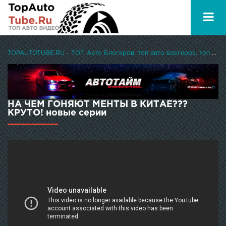
TOPAUTOTUBE.RU - ТОП Авто Блогеров, топ авто влогеров, топ авто ютуберов
НА ЧЕМ ГОНЯЮТ МЕНТЫ В КИТАЕ???
КРУТО! новые серии