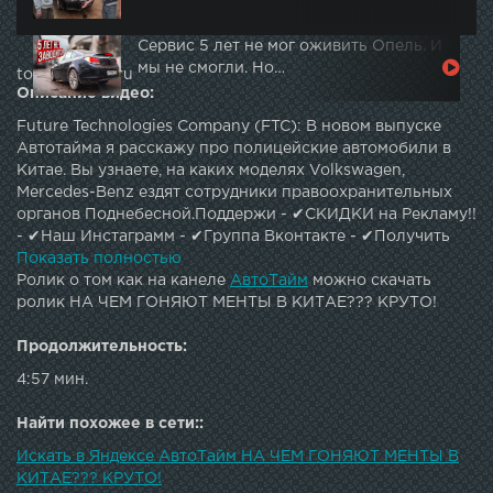
Сервис 5 лет не мог оживить Опель. И
мы не смогли. Но…
topautotube.ru
Описание видео:
Future Technologies Company (FTC): В новом выпуске
Автотайма я расскажу про полицейские автомобили в
Китае. Вы узнаете, на каких моделях Volkswagen,
Mercedes-Benz ездят сотрудники правоохранительных
органов Поднебесной.Поддержи - ✔СКИДКИ на Рекламу!!
- ✔Наш Инстаграмм - ✔Группа Вконтакте - ✔Получить
больше интересной информации про АВТО! - ✔Наша
Показать полностью
партнерка тут - ✔Автор Вконтакте - ✔Новые видео
Ролик о том как на канеле
АвтоТайм
можно скачать
выходят каждый будний день в по мск!✔Диктор - Авто
ролик НА ЧЕМ ГОНЯЮТ МЕНТЫ В КИТАЕ??? КРУТО!
тайм - лучший авто канал посвященный развлекательно-
познавательным темам по машинам.Различные
Продолжительность:
рейтинги,обзоры лучших автомобилей и многое другое!
4:57 мин.
По вопросам рекламы, сотрудничества - mashor@ip.team
Найти похожее в сети::
Искать в Яндексе АвтоТайм НА ЧЕМ ГОНЯЮТ МЕНТЫ В
КИТАЕ??? КРУТО!