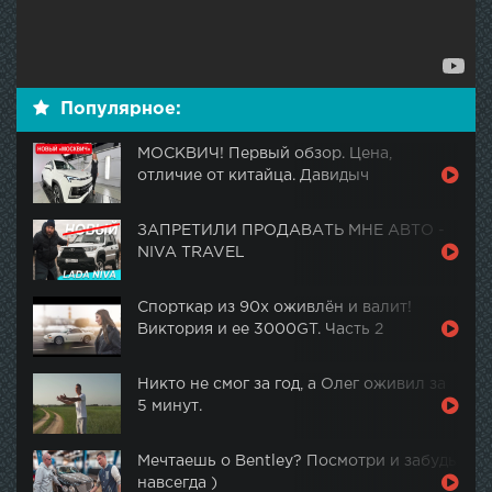
Популярное:
МОСКВИЧ! Первый обзор. Цена,
отличие от китайца. Давидыч
ЗАПРЕТИЛИ ПРОДАВАТЬ МНЕ АВТО -
NIVA TRAVEL
Спорткар из 90х оживлён и валит!
Виктория и ее 3000GT. Часть 2
Никто не смог за год, а Олег оживил за
5 минут.
Мечтаешь о Bentley? Посмотри и забудь
навсегда )