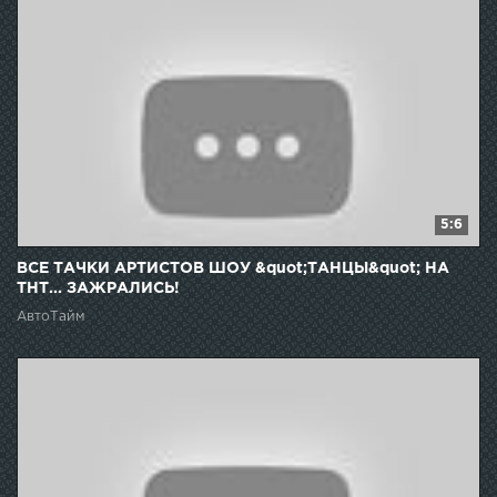
5:6
ВСЕ ТАЧКИ АРТИСТОВ ШОУ &quot;ТАНЦЫ&quot; НА
ТНТ... ЗАЖРАЛИСЬ!
АвтоТайм