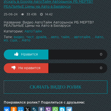
Искать в Google АвтоТайм Авторынок РБ МЕРТВ?
РЕАЛЬНЫЕ Цены на Авто в Беларуси
25-06-24
33 436
14:42
Название: Видео АвтоТайм Авторынок РБ МЕРТВ?
РЕАЛЬНЫЕ Цены на Авто в Беларуси
Категории:
АвтоТайм
Теги:
видео
тест
драйв
авто
тайм
автотайм
Авто
из
сша
Авто
Нравится
0
Не нравится
0
СКАЧАТЬ ВИДЕО РОЛИК
Понравился ролик? Поделиться с друзьями: