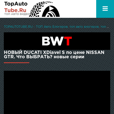
TOPAUTOTUBE.RU - ТОП Авто Блогеров, топ авто влогеров, топ авто ютуберов
НОВЫЙ DUCATI XDiavel S по цене NISSAN
GTR. Что ВЫБРАТЬ? новые серии