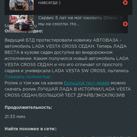
навсегда )
Сервис 5 лет не мог оживить Опель. И
мы не смогли. Но…
topautotube.ru
Описание видео:
Ведущий БТД протестировали новинку АВТОВАЗА -
автомобиль LADA VESTA CROSS СЕДАН. Теперь ЛАДА
ВЕСТА в кузове седан доступна во внедорожном
исполнении. Каким получился новый автомобиль LADA
VESTA CROSS СЕДАН и что его отличает от простого
седана и универсала LADA VESTA SW CROSS, пытались
разобраться Сергей Стиллавин и Рустам
Показать полностью
ВахидовПодписка на канал - Наш магазин - Наш второй
Ролик о том как на канеле
Большой тест-драйв
можно
канал - Подкаст «Большой тест-драйв» - Twitter: G+:
скачать ролик ЛУЧШАЯ ЛАДА В ИСТОРИИ/LADA VESTA
Instagram: Facebook: Vkontakte: JOIN QUIZGROUP
CROSS СЕДАН/БОЛЬШОЙ ТЕСТ ДРАЙВ/ЭКСКЛЮЗИВ
PARTNER PROGRAM:
Продолжительность:
21:33 мин.
Найти похожее в сети::