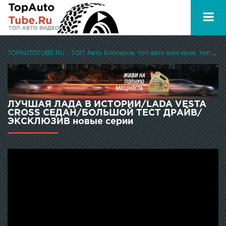
TOPAUTOTUBE.RU - ТОП Авто Блогеров, топ авто влогеров, топ авто ютуберов
ЛУЧШАЯ ЛАДА В ИСТОРИИ/LADA VESTA
CROSS СЕДАН/БОЛЬШОЙ ТЕСТ ДРАЙВ/
ЭКСКЛЮЗИВ новые серии