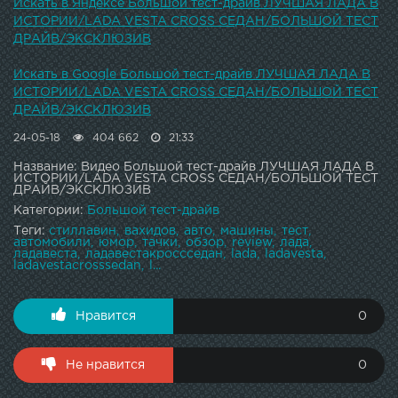
Искать в Яндексе Большой тест-драйв ЛУЧШАЯ ЛАДА В
ИСТОРИИ/LADA VESTA CROSS СЕДАН/БОЛЬШОЙ ТЕСТ
ДРАЙВ/ЭКСКЛЮЗИВ
Искать в Google Большой тест-драйв ЛУЧШАЯ ЛАДА В
ИСТОРИИ/LADA VESTA CROSS СЕДАН/БОЛЬШОЙ ТЕСТ
ДРАЙВ/ЭКСКЛЮЗИВ
24-05-18
404 662
21:33
Название: Видео Большой тест-драйв ЛУЧШАЯ ЛАДА В
ИСТОРИИ/LADA VESTA CROSS СЕДАН/БОЛЬШОЙ ТЕСТ
ДРАЙВ/ЭКСКЛЮЗИВ
Категории:
Большой тест-драйв
Теги:
стиллавин
вахидов
авто
машины
тест
автомобили
юмор
тачки
обзор
review
лада
ладавеста
ладавестакроссседан
lada
ladavesta
ladavestacrosssedan
l...
Нравится
0
Не нравится
0