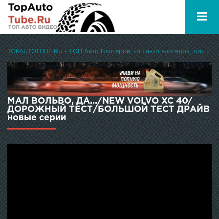
TOPAUTOTUBE.RU - ТОП Авто Блогеров, топ авто влогеров, топ авто ютуберов
МАЛ ВОЛЬВО, ДА.../NEW VOLVO XC 40/
ДОРОЖНЫЙ ТЕСТ/БОЛЬШОЙ ТЕСТ ДРАЙВ
новые серии