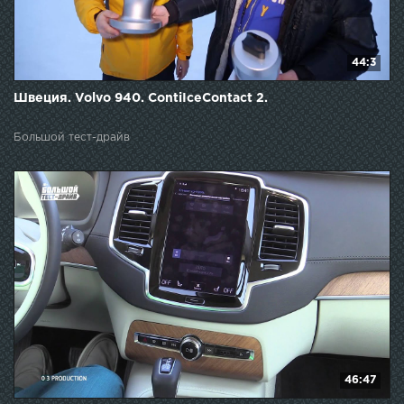
44:3
Швеция. Volvo 940. ContiIceContact 2.
Большой тест-драйв
46:47