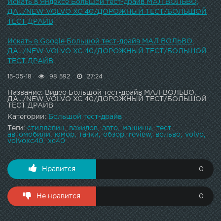
Искать в Яндексе Большой тест-драйв МАЛ ВОЛЬВО,
ДА.../NEW VOLVO XC 40/ДОРОЖНЫЙ ТЕСТ/БОЛЬШОЙ
ТЕСТ ДРАЙВ
Искать в Google Большой тест-драйв МАЛ ВОЛЬВО,
ДА.../NEW VOLVO XC 40/ДОРОЖНЫЙ ТЕСТ/БОЛЬШОЙ
ТЕСТ ДРАЙВ
15-05-18
98 592
27:24
Название: Видео Большой тест-драйв МАЛ ВОЛЬВО,
ДА.../NEW VOLVO XC 40/ДОРОЖНЫЙ ТЕСТ/БОЛЬШОЙ
ТЕСТ ДРАЙВ
Категории:
Большой тест-драйв
Теги:
стиллавин
вахидов
авто
машины
тест
автомобили
юмор
тачки
обзор
review
вольво
volvo
volvoxc40
xc40
Нравится
0
Не нравится
0