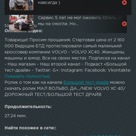
навсегда )
Сервис 5 лет не мог оживить Опель. И
мы не смогли. Но…
topautotube.ru
Описание видео:
Товарищи! Просим прощения. Стартовая цена от 2 160
000 Ведущие БТД протестировали самый маленький
кроссовер компании VOLVO - VOLVO XC40. Женщины,
машины и юмор. Все на своих местах. Подписка на канал
- Наш магазин - Наш второй канал - Подкаст «Большой
тест-драйв» - Twitter: G+: Instagram: Facebook: Vkontakte:
JOIN QUIZGROUP PARTNER PROGRAM:
Показать полностью
Ролик о том как на канеле
Большой тест-драйв
можно
скачать ролик МАЛ ВОЛЬВО, ДА.../NEW VOLVO XC 40/
ДОРОЖНЫЙ ТЕСТ/БОЛЬШОЙ ТЕСТ ДРАЙВ
Продолжительность:
27:24 мин.
Найти похожее в сети::