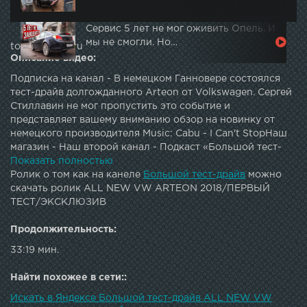
Сервис 5 лет не мог оживить Опель. И
мы не смогли. Но…
topautotube.ru
Описание видео:
Подписка на канал - В немецком Ганновере состоялся
тест-драйв долгожданного Arteon от Volkswagen. Сергей
Стиллавин не мог пропустить это событие и
представляет вашему вниманию обзор на новинку от
немецкого производителя Music: Cabu - I Can't StopНаш
магазин - Наш второй канал - Подкаст «Большой тест-
драйв» - Канал утреннего шоу на "Маяке" - Twitter: G+:
Показать полностью
Instagram: Facebook: Vkontakte: JOIN QUIZGROUP
Ролик о том как на канеле
Большой тест-драйв
можно
PARTNER PROGRAM:
скачать ролик ALL NEW VW ARTEON 2018/ПЕРВЫЙ
ТЕСТ/ЭКСКЛЮЗИВ
Продолжительность:
33:19 мин.
Найти похожее в сети::
Искать в Яндексе Большой тест-драйв ALL NEW VW