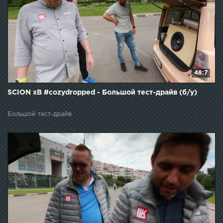
48:7
SCION xB #cozydropped - Большой тест-драйв (б/у)
Большой тест-драйв