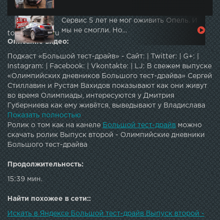
Сервис 5 лет не мог оживить Опель. И
мы не смогли. Но…
topautotube.ru
Описание видео:
Подкаст «Большой тест-драйв» - Сайт: | Twitter: | G+: |
Instagram: | Facebook: | Vkontakte: | LJ: В свежем выпуске
«Олимпийских дневников Большого тест-драйва» Сергей
Стиллавин и Рустам Вахидов показывают как они живут
во время Олимпиады, интересуются у Дмитрия
Губерниева как ему живётся, выведывают у Владислава
Третьяка закулисье открытия Олимпийских игр,
Показать полностью
спрашивают о кубке Третьяка и его предпочтениях в
Ролик о том как на канеле
Большой тест-драйв
можно
автомобилях, а также Сергей и Рустам встречаются на
скачать ролик Выпуск второй - Олимпийские дневники
дороге с Сербами.
Большого тест-драйва
Продолжительность:
15:39 мин.
Найти похожее в сети::
Искать в Яндексе Большой тест-драйв Выпуск второй -