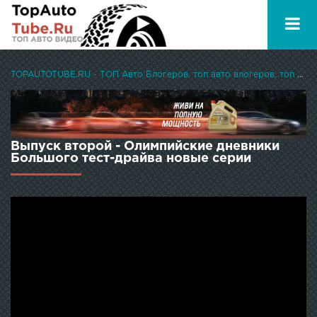
TOPAUTOTUBE.RU - ТОП Авто Блогеров, топ авто влогеров, топ авто ютуберов
Выпуск второй - Олимпийские дневники
Большого тест-драйва новые серии