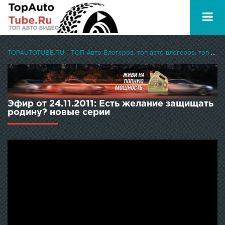
TOPAUTOTUBE.RU - ТОП Авто Блогеров, топ авто влогеров, топ авто ютуберов
Эфир от 24.11.2011: Есть желание защищать
родину? новые серии