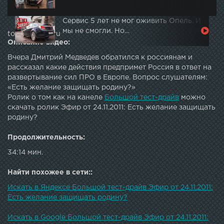
Сервис 5 лет не мог оживить Опель. И
мы не смогли. Но…
topautotube.ru
Описание видео:
Вчера Дмитрий Медведев обратился к россиянам и
рассказал какие действия предпримет Россия в ответ на
развертывание сил ПРО в Европе. Вопрос слушателям:
«Есть желание защищать родину?»
Ролик о том как на канеле
Большой тест-драйв
можно
скачать ролик Эфир от 24.11.2011: Есть желание защищать
родину?
Продолжительность:
34:14 мин.
Найти похожее в сети::
Искать в Яндексе Большой тест-драйв Эфир от 24.11.2011:
Есть желание защищать родину?
Искать в Google Большой тест-драйв Эфир от 24.11.2011: