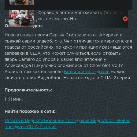
Сервис 5 лет не мог оживить Опель. И
мы не смогли. Но…
topautotube.ru
Описание видео:
Новые впечатления Сергея Стиллавина от Америки в
свежей серии видеоблога. Чем отличаются американские
трассы от российских, по какому принципу размещаются
заправки в США, что может случиться, если открыть
дверь Camaro до упора и какие впечатления у
Александра Пикуленко сложились от Chevrolet Volt?
Ролик о том как на канеле
Большой тест-драйв
можно
скачать ролик Видеоблог: Новая поездка в США. 2 серия
Продолжительность:
11:11 мин.
Найти похожее в сети::
Искать в Яндексе Большой тест-драйв Видеоблог: Новая
поездка в США. 2 серия