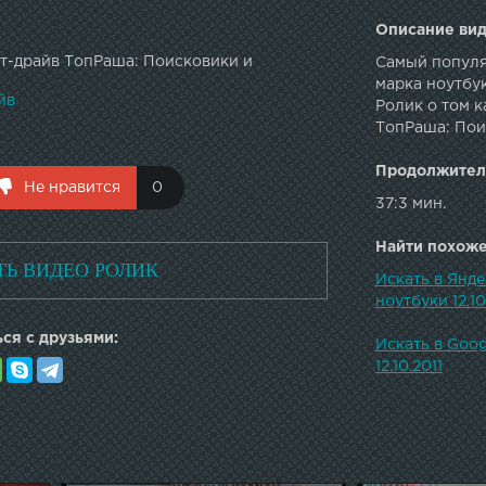
Описание вид
т-драйв ТопРаша: Поисковики и
Самый популя
марка ноутбу
йв
Ролик о том к
ТопРаша: Поис
Продолжител
Не нравится
0
37:3 мин.
Найти похожее
ТЬ ВИДЕО РОЛИК
Искать в Янд
ноутбуки 12.10
ся с друзьями:
Искать в Goo
12.10.2011