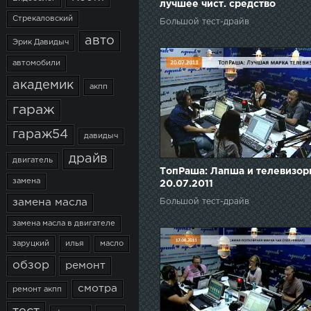
лучшее чист. средство
Стрекаловский
Большой тест-драйв
авто
Эрик Давидыч
автомобили
академик
акпп
гараж
гараж54
давидыч
драйв
двигатель
ТопРаша: Лапша и телевизо
замена
20.07.2011
Большой тест-драйв
замена масла
замена масла в двигателе
заруцкий
илья
масло
обзор
ремонт
смотра
ремонт акпп