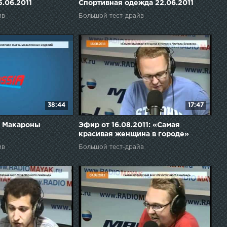
5.06.2011
Спортивная одежда 22.06.2011
йв
Большой тест-драйв
38:44
17:47
; Макароны
Эфир от 16.08.2011: «Самая
красивая женщина в городе»
йв
Большой тест-драйв