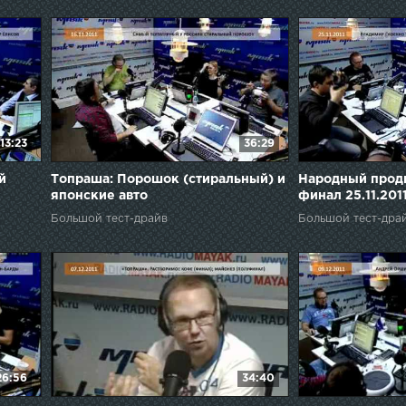
13:23
36:29
й
Топраша: Порошок (стиральный) и
Народный продю
японские авто
финал 25.11.201
Большой тест-драйв
Большой тест-дра
26:56
34:40