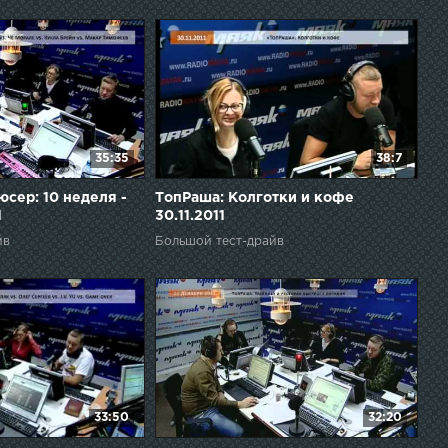
35:35
38:7
сер: 10 неделя -
ТопРаша: Колготки и кофе
1
30.11.2011
йв
Большой тест-драйв
33:50
32:20