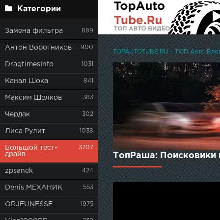
Категории
Замена фильтра
889
Антон Воротников
900
TOPAUTOTUBE.RU - ТОП Авто Блоге
DragtimesInfo
1031
Канал Шока
841
Максим Шелков
383
Чердак
302
Лиса Рулит
1038
Большой тест-
3707
драйв
ТопРаша: Поисковики и
zpsanek
424
Denis МЕХАНИК
553
ORJEUNESSE
1975