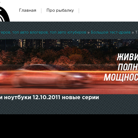
Главная
Про рыбалку
ров, топ авто влогеров, топ авто ютуберов
»
Большой тест-драйв
» Т
 ноутбуки 12.10.2011 новые серии