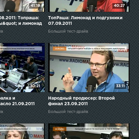
41:19
40:27
08.2011: Топраша:
ТопРаша: Лимонад и подгузники
&quot; и лимонад
07.09.2011
йв
Большой тест-драйв
30:21
33:11
алка и
Народный продюсер: Второй
асло 21.09.2011
финал 23.09.2011
йв
Большой тест-драйв