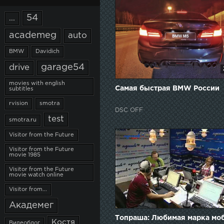
54
...
academeg
auto
BMW
Davidich
garage54
drive
movies with english
Самая быстрая BMW России
subtitles
rvision
smotra
DSC OFF
test
smotra.ru
Visitor from the Future
Visitor from the Future
movie 1985
Visitor from the Future
movie watch online
Visitor from...
Академег
Топраша: Любимая марка моб
Костя
Видеоблог