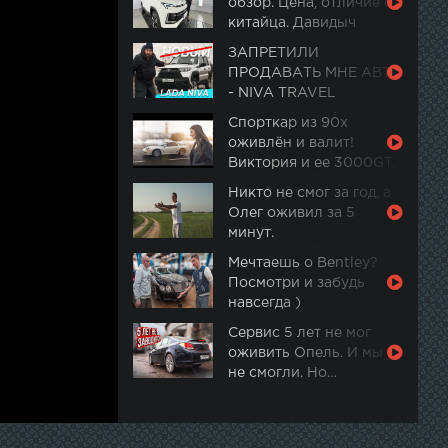
обзор. Цена, отличие от
китайца. Давидыч
ЗАПРЕТИЛИ
ПРОДАВАТЬ МНЕ АВТО
- NIVA TRAVEL
Спорткар из 90х
оживлён и валит!
Виктория и ее 3000GT.
Часть 2
Никто не смог за год, а
Олег оживил за 5
минут.
Мечтаешь о Bentley?
Посмотри и забудь
навсегда )
Сервис 5 лет не мог
оживить Опель. И мы
не смогли. Но…