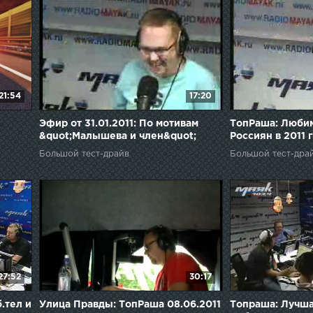
21:54
17:20
Эфир от 31.01.2011: По мотивам
ТопРаша: Любим
&quot;Малышева и член&quot;
Россиян в 2011 г
Большой тест-драйв
Большой тест-дра
27:52
30:17
.тел и
Улица Правды: ТопРаша 08.06.2011
Топраша: Лучша