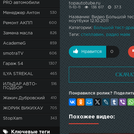
PRO автомобили
topautotube.ru
11-10-11
136 617
37:3
Менеджер Антон
530
Название: Видео Большой тес
ноутбуки 12.10.2011
Ремонт АКПП
600
Категории:
Большой тест-дра
Замена масла
826
Теги:
стиллавин
радио маяк
AcademeG
859
Нравится
0
smotraTV
606
Гараж 54
1307
СКАЧА
ILYA STREKAL
465
ИЛЬДАР АВТО-
516
ПОДБОР
Понравился ролик? Поделить
Жекич Дубровский
410
ЖОРИК ВИКИХАУ
705
Похожее видео:
StopXam
343
Ключевые теги