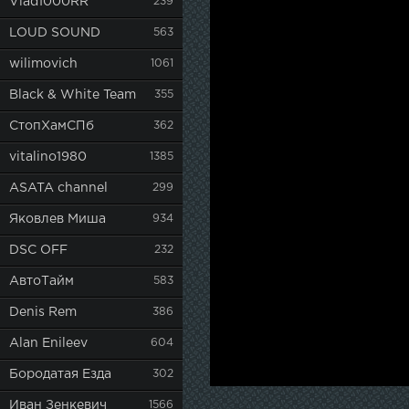
Vlad1000RR
239
LOUD SOUND
563
wilimovich
1061
Black & White Team
355
СтопХамСПб
362
vitalino1980
1385
ASATA channel
299
Яковлев Миша
934
DSC OFF
232
АвтоТайм
583
Denis Rem
386
Alan Enileev
604
Бородатая Езда
302
Иван Зенкевич
1566