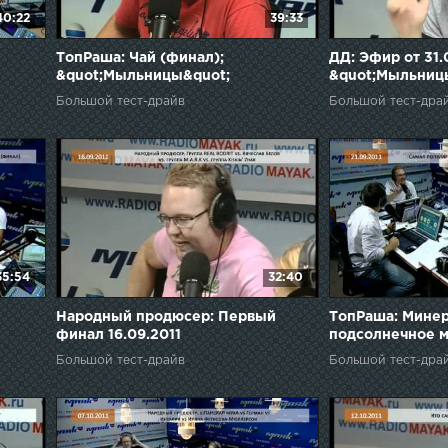
40:22
39:33
ТопРаша: Чай (финал);
ДД: Эфир от 31.
&quot;Мыльницы&quot;
&quot;Мыльницы
(полуфинал) 24.08.2011
Большой тест-драйв
Большой тест-дра
35:54
32:40
Народный продюсер: Первый
ТопРаша: Минер
финал 16.09.2011
подсолнечное м
Большой тест-драйв
Большой тест-дра