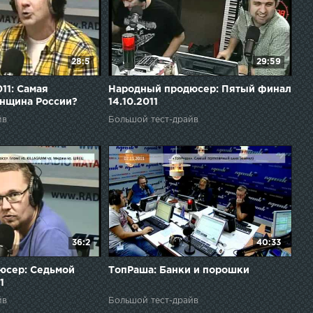
28:5
29:59
011: Самая
Народный продюсер: Пятый финал
енщина России?
14.10.2011
йв
Большой тест-драйв
36:2
40:33
юсер: Седьмой
ТопРаша: Банки и порошки
1
йв
Большой тест-драйв