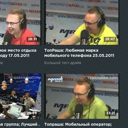
28:31
28:47
ое место отдыха
ТопРаша: Любимая марка
оду 17.05.2011
мобильного телефона 25.05.2011
йв
Большой тест-драйв
29:59
33:21
я группа; Лучший .
Топраша: Мобильный оператор;