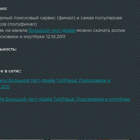
ео:
рный поисковый сервис (финал) и самая популярная
ков (полуфинал)
ак на канеле
Большой тест-драйв
можно скачать ролик
ковики и ноутбуки 12.10.2011
ьность:
 в сети::
ексе Большой тест-драйв ТопРаша: Поисковики и
.2011
gle Большой тест-драйв ТопРаша: Поисковики и ноутбуки