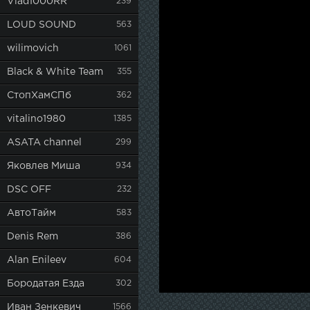
Vlad1000RR
239
LOUD SOUND
563
wilimovich
1061
Black & White Team
355
СтопХамСПб
362
vitalino1980
1385
ASATA channel
299
Яковлев Миша
934
DSC OFF
232
АвтоТайм
583
Denis Rem
386
Alan Enileev
604
Бородатая Езда
302
Иван Зенкевич
1566