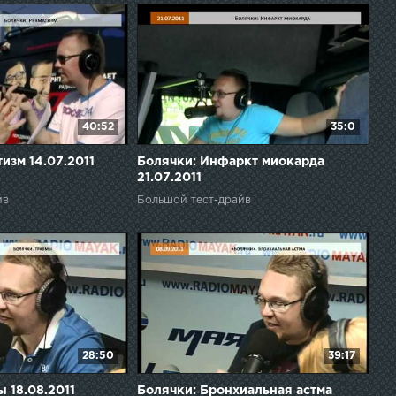
40:52
35:0
изм 14.07.2011
Болячки: Инфаркт миокарда
21.07.2011
йв
Большой тест-драйв
28:50
39:17
 18.08.2011
Болячки: Бронхиальная астма