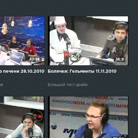
42:38
36:9
з печени 28.10.2010
Болячки: Гельминты 11.11.2010
йв
Большой тест-драйв