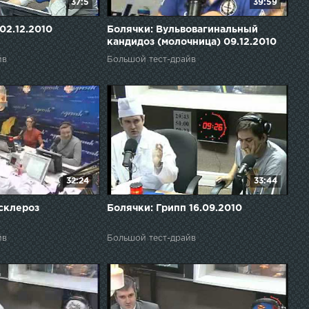
37:5
39:59
02.12.2010
Болячки: Вульвовагинальный
кандидоз (молочница) 09.12.2010
йв
Большой тест-драйв
32:24
33:44
склероз
Болячки: Грипп 16.09.2010
йв
Большой тест-драйв