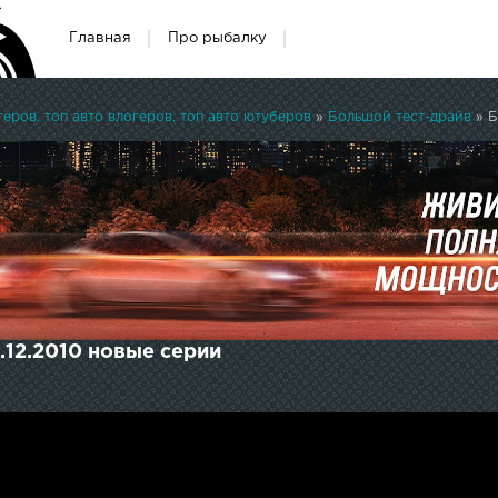
Главная
Про рыбалку
ров, топ авто влогеров, топ авто ютуберов
»
Большой тест-драйв
» Б
.12.2010 новые серии