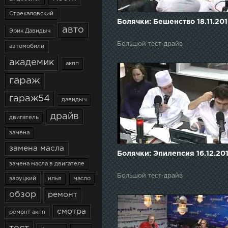
Стрекаловский
Болячки: Бешенство 18.11.20
авто
Эрик Давидыч
Большой тест-драйв
автомобили
академик
акпп
гараж
гараж54
давидыч
драйв
двигатель
замена
замена масла
Болячки: Эпилепсия 16.12.20
замена масла в двигателе
Большой тест-драйв
заруцкий
илья
масло
обзор
ремонт
смотра
ремонт акпп