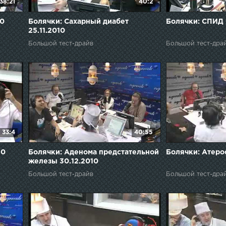
38:21
40:2
10
Болячки: Сахарный диабет
Болячки: СПИД 
25.11.2010
Большой тест-драйв
Большой тест-дра
33:4
40:55
10
Болячки: Аденома предстательной
Болячки: Атеро
железы 30.12.2010
Большой тест-драйв
Большой тест-дра