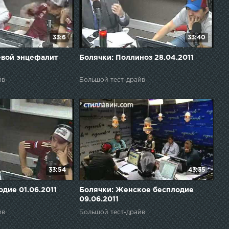
33:6
33:40
евой энцефалит
Болячки: Поллиноз 28.04.2011
йв
Большой тест-драйв
33:54
43:35
дие 01.06.2011
Болячки: Женское бесплодие
09.06.2011
йв
Большой тест-драйв