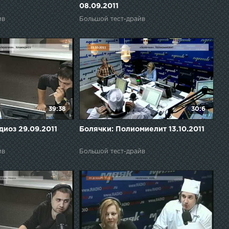
08.09.2011
йв
Большой тест-драйв
39:38
30:6
диоз 29.09.2011
Болячки: Полиомиелит 13.10.2011
йв
Большой тест-драйв