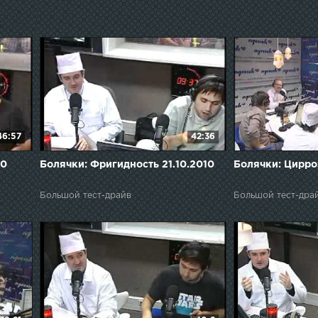
46:57
42:36
10
Болячки: Фригидность 21.10.2010
Болячки: Цирро
Большой тест-драйв
Большой тест-дра