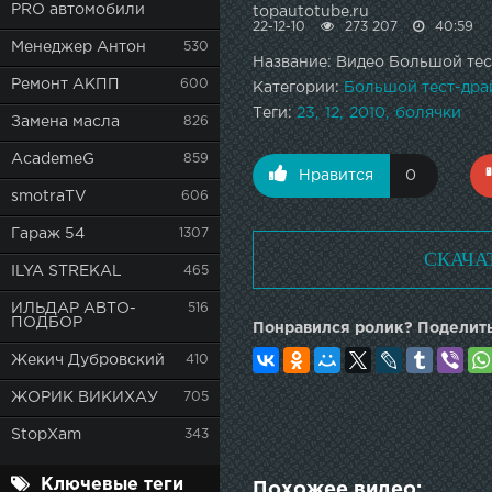
PRO автомобили
topautotube.ru
22-12-10
273 207
40:59
Менеджер Антон
530
Название: Видео Большой тест
Ремонт АКПП
600
Категории:
Большой тест-дра
Теги:
23
12
2010
болячки
Замена масла
826
AcademeG
859
Нравится
0
smotraTV
606
Гараж 54
1307
СКАЧА
ILYA STREKAL
465
ИЛЬДАР АВТО-
516
ПОДБОР
Понравился ролик? Поделить
Жекич Дубровский
410
ЖОРИК ВИКИХАУ
705
StopXam
343
Ключевые теги
Похожее видео: