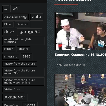
54
...
academeg
auto
BMW
Davidich
garage54
drive
movies with english
subtitles
rvision
smotra
Болячки: Ожирение 14.10.20
test
smotra.ru
Visitor from the Future
Большой тест-драйв
Visitor from the Future
movie 1985
Visitor from the Future
movie watch online
Visitor from...
Академег
Костя
Видеоблог