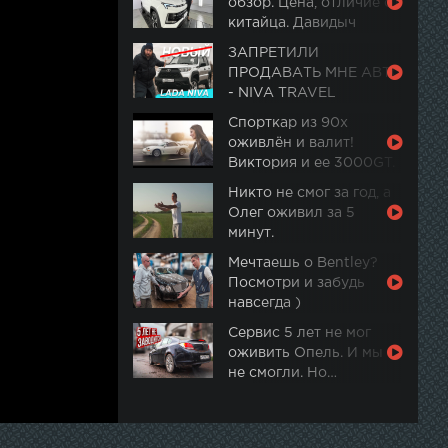
обзор. Цена, отличие от
китайца. Давидыч
ЗАПРЕТИЛИ
ПРОДАВАТЬ МНЕ АВТО
- NIVA TRAVEL
Спорткар из 90х
оживлён и валит!
Виктория и ее 3000GT.
Часть 2
Никто не смог за год, а
Олег оживил за 5
минут.
Мечтаешь о Bentley?
Посмотри и забудь
навсегда )
Сервис 5 лет не мог
оживить Опель. И мы
не смогли. Но…