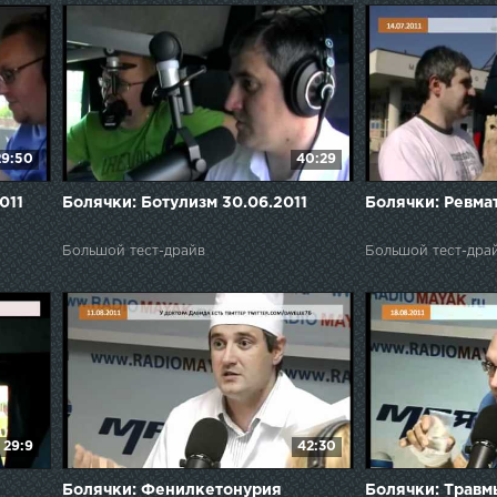
29:50
40:29
011
Болячки: Ботулизм 30.06.2011
Болячки: Ревмат
Большой тест-драйв
Большой тест-дра
29:9
42:30
Болячки: Фенилкетонурия
Болячки: Травмы