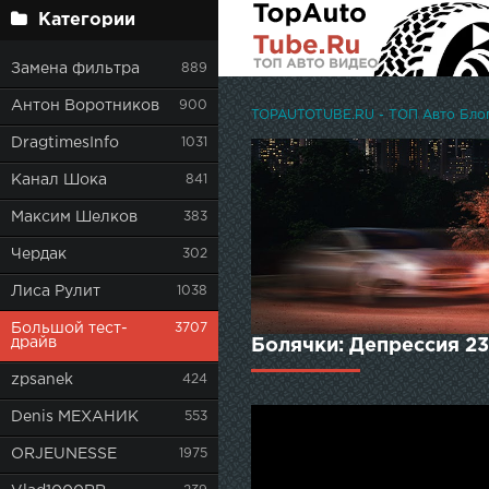
Категории
Замена фильтра
889
Антон Воротников
900
TOPAUTOTUBE.RU - ТОП Авто Блоге
DragtimesInfo
1031
Канал Шока
841
Максим Шелков
383
Чердак
302
Лиса Рулит
1038
Большой тест-
3707
драйв
Болячки: Депрессия 23
zpsanek
424
Denis МЕХАНИК
553
ORJEUNESSE
1975