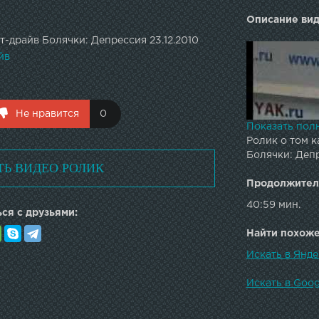
Описание вид
-драйв Болячки: Депрессия 23.12.2010
йв
Не нравится
0
Показать пол
Ролик о том к
Болячки: Депр
ТЬ ВИДЕО РОЛИК
Продолжител
40:59 мин.
ся с друзьями:
Найти похожее
Искать в Янде
Искать в Goog