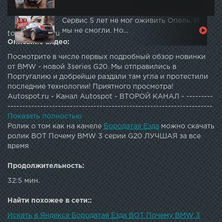
Сервис 5 лет не мог оживить Опель. И
мы не смогли. Но…
topautotube.ru
Описание видео:
Посмотрите в числе первых подробный обзор новинки
от BMW - новой 3series G20. Мы отправились в
Португалию и добрейше раздали там угла и протестили
последние технологии! Приятного просмотра!
Autospot.ru - Канал Autospot - ВТОРОЙ КАНАЛ - ---------
---------------------------------------------------------------------
----------Наша группа ВКонтакте - ----------------------------
Показать полностью
------------------------------------------------------------
Ролик о том как на канеле
Бородатая Езда
можно скачать
Инстаграм ведущего - ------------------------------------------
ролик ВОТ Почему BMW 3 серии G20 ЛУЧШАЯ за все
----------------------------------------------Чат в Telegram: -----
время
---------------------------------------------------------------------
--------------Drive2 -
Продолжительность:
32:5 мин.
Найти похожее в сети::
Искать в Яндексе Бородатая Езда ВОТ Почему BMW 3