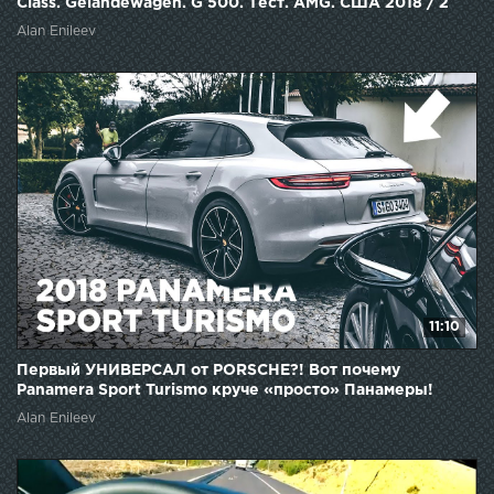
Class. Gelandewagen. G 500. Тест. AMG. США 2018 / 2
Alan Enileev
11:10
Первый УНИВЕРСАЛ от PORSCHE?! Вот почему
Panamera Sport Turismo круче «просто» Панамеры!
Тест-обзор.
Alan Enileev