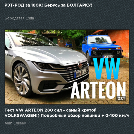
РЭТ-РОД за 180К! Берусь за БОЛГАРКУ!
Бородатая Езда
23:1
Тест VW ARTEON 280 сил - самый крутой
VOLKSWAGEN!) Подробный обзор новинки + 0-100 км/ч
и Нива!)
Alan Enileev