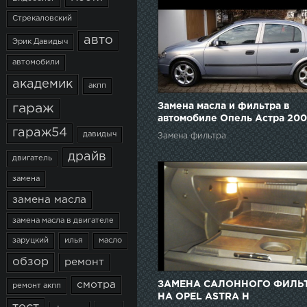
Стрекаловский
авто
Эрик Давидыч
автомобили
академик
акпп
Замена масла и фильтра в
гараж
автомобиле Опель Астра 20
гараж54
давидыч
Замена фильтра
драйв
двигатель
замена
замена масла
замена масла в двигателе
заруцкий
илья
масло
обзор
ремонт
ЗАМЕНА САЛОННОГО ФИЛЬ
смотра
ремонт акпп
НА OPEL ASTRA H