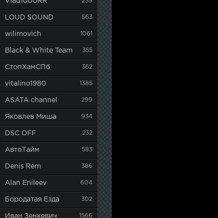
Vlad1000RR
239
LOUD SOUND
563
wilimovich
1061
Black & White Team
355
СтопХамСПб
362
vitalino1980
1385
ASATA channel
299
Яковлев Миша
934
DSC OFF
232
АвтоТайм
583
Denis Rem
386
Alan Enileev
604
Бородатая Езда
302
Иван Зенкевич
1566