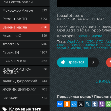
PRO автомобили
Менеджер Антон
530
topautotube.ru
Ремонт АКПП
600
03-12-17
44 462
12:47
Название: Видео Замена масл
Замена масла
826
Opel Astra GTC 1.4 Турбо Опе
AcademeG
859
Категории:
Замена масла
Теги:
Opel Astra GTC
GTC
Ast
smotraTV
606
Опель
Замена масла и фильт
замена масла
замена салонног
Гараж 54
1307
ILYA STREKAL
465
Нравится
0
ИЛЬДАР АВТО-
516
ПОДБОР
СКАЧА
Жекич Дубровский
410
ЖОРИК ВИКИХАУ
705
Понравился ролик? Поделить
StopXam
343
Ключевые теги