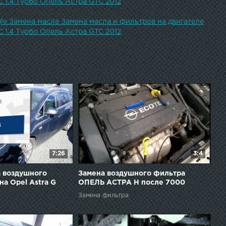
C 1.4 Турбо Опель Астра GTC 2012
le Замена масла Замена масла и фильтров на двигателе
C 1.4 Турбо Опель Астра GTC 2012
7:26
3:4
 воздушного
Замена воздушного фильтра
а Opel Astra G
ОПЕЛЬ АСТРА Н после 7000
километров / air filter OPEL ASTRA
Замена фильтра
H