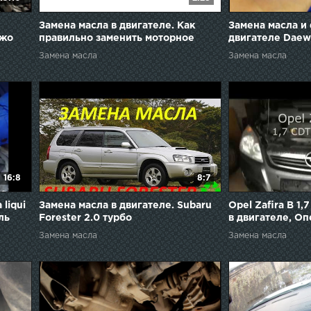
Замена масла в двигателе. Как
Замена масла и
ежо
правильно заменить моторное
двигателе Daew
масло?
0,8 механика 20
Замена масла
Замена масла
16:8
8:7
 liqui
Замена масла в двигателе. Subaru
Opel Zafira B 1,
ль
Forester 2.0 турбо
в двигателе, Оп
Дизель 2008-201
Замена масла
Замена масла