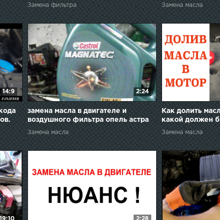
ASX Мицубиси А
Замена фильтра
Замена масла
1часть
14:9
2:24
Шкода
замена масла в двигателе и
Как долить масл
ов.
воздушного фильтра опель астра
какой должен б
h1.8 +кат№
How to add oil t
Замена масла
Замена масла
19:10
2:28