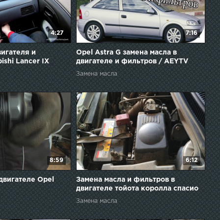
4:27
7:16
вигателя и
Opel Astra G замена масла в
ishi Lancer IX
двигателе и фильтров / AEYTV
Замена масла
8:59
6:12
двигателе Opel
Замена масла и фильтров в
двигателе тойота королла спасио
NZE121 2002 года
Замена масла