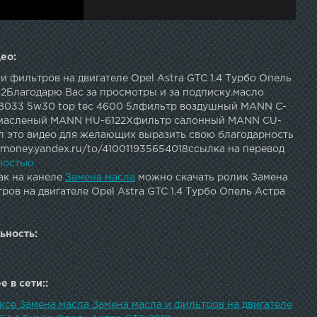
ео:
и фильтров на двигателе Opel Astra GTC 1.4 Турбо Опель
12Благодарю Вас за просмотры и за подписку.масло
8033 5w30 top tec 4600 5лфильтр воздушный MANN C-
 масленый MANN HU-6122Xфильтр салонный MANN CU-
л это видео для желающих выразить свою благодарность
 money.yandex.ru/to/410011935654018ссылка на перевод
деороликов
ностью
ак на канеле
Замена масла
можно скачать ролик Замена
ров на двигателе Opel Astra GTC 1.4 Турбо Опель Астра
ьность:
 в сети::
ксе Замена масла Замена масла и фильтров на двигателе