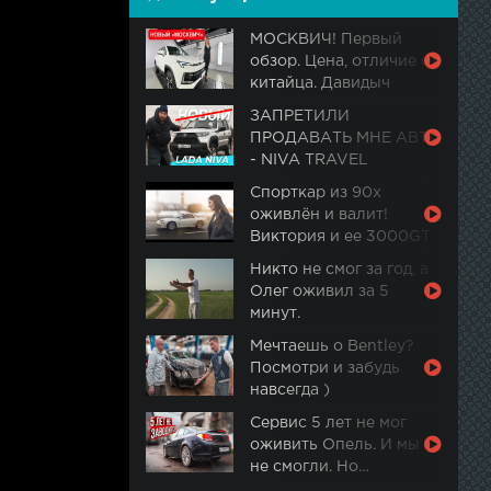
МОСКВИЧ! Первый
обзор. Цена, отличие от
китайца. Давидыч
ЗАПРЕТИЛИ
ПРОДАВАТЬ МНЕ АВТО
- NIVA TRAVEL
Спорткар из 90х
оживлён и валит!
Виктория и ее 3000GT.
Часть 2
Никто не смог за год, а
Олег оживил за 5
минут.
Мечтаешь о Bentley?
Посмотри и забудь
навсегда )
Сервис 5 лет не мог
оживить Опель. И мы
не смогли. Но…