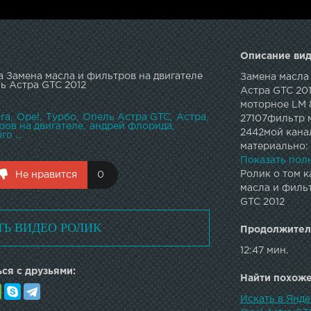
Описание вид
а Замена масла и фильтров на двигателе
Замена масла 
ль Астра GTC 2012
Астра GTC 20
моторное LM 
ra
Opel
Турбо
Опель Астра GTC
Астра
27107фильтр
ров на двигателе
андрей флорида
2442мой кана
о ...
материально:
субтитров/ви
Показать пол
Ролик о том к
Не нравится
0
масла и фильт
GTC 2012
ТЬ ВИДЕО РОЛИК
Продолжител
12:47 мин.
ся с друзьями:
Найти похожее
Искать в Янде