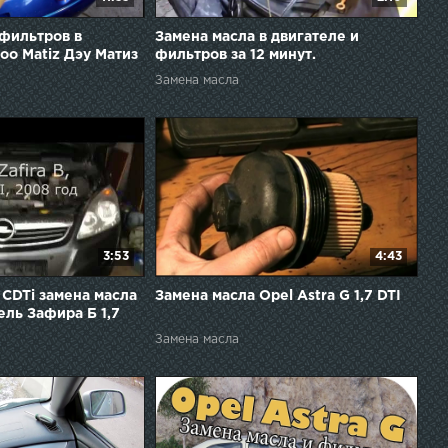
 фильтров в
Замена масла в двигателе и
oo Matiz Дэу Матиз
фильтров за 12 минут.
11 года
Замена масла
3:53
4:43
7 CDTi замена масла
Замена масла Opel Astra G 1,7 DTI
ель Зафира Б 1,7
1 год.
Замена масла