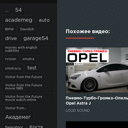
54
...
academeg
auto
BMW
Davidich
Похожее видео:
garage54
drive
movies with english
subtitles
rvision
smotra
test
smotra.ru
Visitor from the Future
Visitor from the Future
movie 1985
Visitor from the Future
Пневмо-Турбо-Громко-Опель 
movie watch online
Opel Astra J
Visitor from...
LOUD SOUND
Академег
Костя
Видеоблог