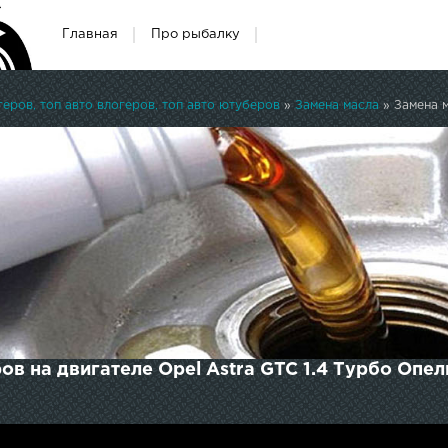
Главная
Про рыбалку
ров, топ авто влогеров, топ авто ютуберов
»
Замена масла
» Замена мас
ов на двигателе Opel Astra GTC 1.4 Турбо Опе