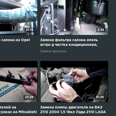
15:15
2:34
 салона на Opel
Замена фильтра салона опель
астра g чистка кондиционера,
дезинфекция.
Замена фильтра
23:29
31:20
телей на
Замена помпы двигателя на ВАЗ
нках на Mitsubishi
2110 2004 1,5 16кл Лада 2110 LADA