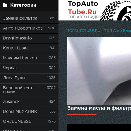
Категории
Замена фильтра
889
Антон Воротников
900
TOPAUTOTUBE.RU - ТОП Авто Блоге
DragtimesInfo
1031
Канал Шока
841
Максим Шелков
383
Чердак
302
Лиса Рулит
1038
Большой тест-
3707
драйв
zpsanek
424
Замена масла и фильтр
Denis МЕХАНИК
553
ORJEUNESSE
1975