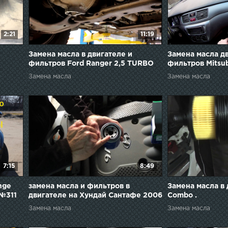
2:21
11:19
Замена масла в двигателе и
Замена масла д
фильтров Ford Ranger 2,5 TURBO
фильтров Mitsub
Форд Рейнджер 2007 года
Замена масла
Замена масла
7:15
8:49
nge
замена масла и фильтров в
Замена масла в 
 №311
двигателе на Хундай Сантафе 2006
Combo .
года Hyundai Santa Fe
Замена масла
Замена масла