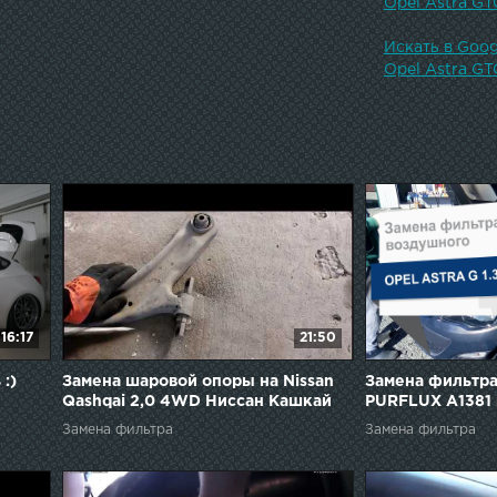
Opel Astra GT
Искать в Goog
Opel Astra GT
16:17
21:50
:)
Замена шаровой опоры на Nissan
Замена фильтра
Qashqai 2,0 4WD Ниссан Кашкай
PURFLUX A1381 н
2008 года
Замена фильтра
Замена фильтра