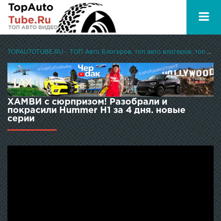
TOPAUTOTUBE.RU - ТОП Авто Блогеров, топ авто влогеров, топ авто ютуберов
ХАМВИ с сюрпризом! Разобрали и
покрасили Hummer H1 за 4 дня. новые
серии