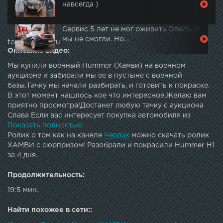
навсегда )
Сервис 5 лет не мог оживить Опель. И
мы не смогли. Но…
topautotube.ru
Описание видео:
Мы купили военный Hummer (Хамви) на военном
аукционе и забирали мы ее в пустыне с военной
базы.Тачку мы начали разбирать, и готовить к покраске.
В этот момент нашлось кое что интересное.Желаю вам
приятно просмотра!Достанет любую тачку с аукциона
Слава Если вас интересует покупка автомобиля из
АмерикиМожете оставлять заявку на сайте По вопросам
Показать полностью
сотрудничества cherdakla@gmail.comС уважением, ваш
Ролик о том как на канеле
Чердак
можно скачать ролик
"Чердак" Вступайте в нашу группу вКонтакте
ХАМВИ с сюрпризом! Разобрали и покрасили Hummer H1
за 4 дня.
Продолжительность:
19:5 мин.
Найти похожее в сети::