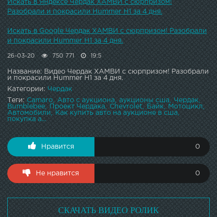
Искать в Яндексе Чердак ХАМВИ с сюрпризом!
Разобрали и покрасили Hummer H1 за 4 дня.
Искать в Google Чердак ХАМВИ с сюрпризом! Разобрали
и покрасили Hummer H1 за 4 дня.
26-03-20
750 771
19:5
Название: Видео Чердак ХАМВИ с сюрпризом! Разобрали
и покрасили Hummer H1 за 4 дня.
Категории:
Чердак
Теги:
Camaro
Авто с аукциона
аукционы сша
Чердак
Bumblebee
Проект Чердака
Chevrolet
Байк
Мотоцикл
Автомобили
Как купить авто на аукционе в сша
покупка а...
Нравится
0
Не нравится
0
СКАЧАТЬ ВИДЕО РОЛИК