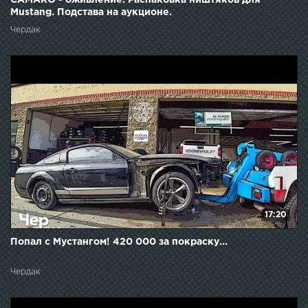
CAMARO - оживление. Распаковка ништяков для
Mustang. Подстава на аукционе.
Чердак
17:20
Попал с Мустангом! 420 000 за покраску...
Чердак