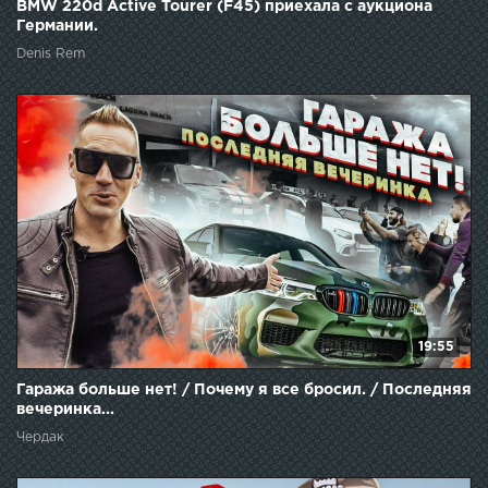
BMW 220d Active Tourer (F45) приехала с аукциона
Германии.
Denis Rem
19:55
Гаража больше нет! / Почему я все бросил. / Последняя
вечеринка...
Чердак