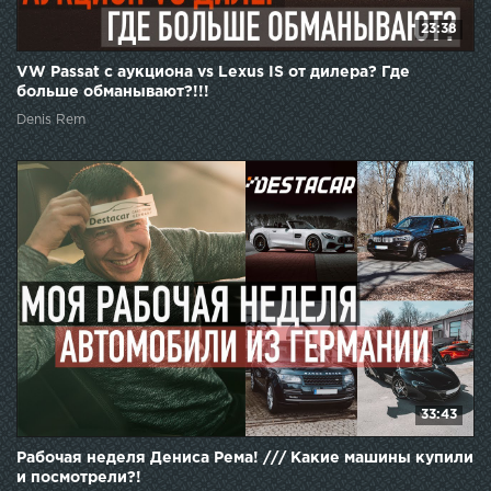
23:38
VW Passat с аукциона vs Lexus IS от дилера? Где
больше обманывают?!!!
Denis Rem
33:43
Рабочая неделя Дениса Рема! /// Какие машины купили
и посмотрели?!