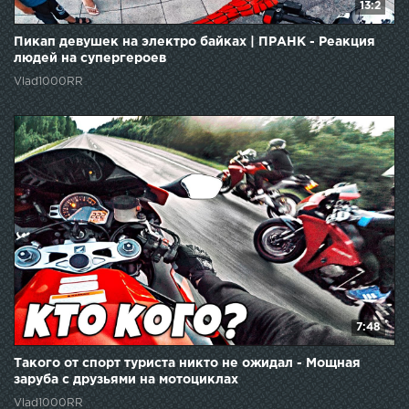
13:2
Пикап девушек на электро байках | ПРАНК - Реакция
людей на супергероев
Vlad1000RR
7:48
Такого от спорт туриста никто не ожидал - Мощная
заруба с друзьями на мотоциклах
Vlad1000RR