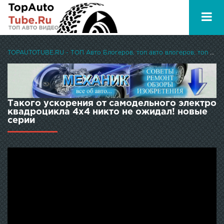
TOPAUTOTUBE.RU - ТОП Авто Блогеров, топ авто влогеров, топ авто ютуберов
Такого ускорения от самодельного электро
квадроцикла 4х4 никто не ожидал! новые
серии