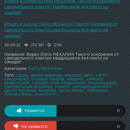
Искать в Яндексе Denis МЕХАНИК Такого ускорения от
самодельного электро квадроцикла 4х4 никто не
ожидал!
Искать в Google Denis МЕХАНИК Такого ускорения от
самодельного электро квадроцикла 4х4 никто не
ожидал!
29-05-22
253 391
12:34
Название: Видео Denis МЕХАНИК Такого ускорения от
самодельного электро квадроцикла 4х4 никто не
ожидал!
Категории:
Denis МЕХАНИК
Теги:
гараж
денис механик
электро
авто
АВТО
квадроцикл
полный привод
квадрик
электро
квадроцикл
самодельный квадроцикл
внедорожник
самодельный вездеход
советы
самодельный мост
Денис механик
механик
тесты масел
AliExpress
Алиэкспресс
электро о
Нравится
0
Не нравится
0