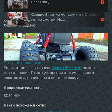
навсегда )
Сервис 5 лет не мог оживить Опель. И
мы не смогли. Но…
topautotube.ru
Описание видео:
Показать полностью
Ролик о том как на канеле
Denis МЕХАНИК
можно
скачать ролик Такого ускорения от самодельного
электро квадроцикла 4х4 никто не ожидал!
Продолжительность:
12:34 мин.
Найти похожее в сети::