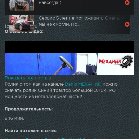
навсегда )
Сервис 5 лет не мог оживить Опель. И
мы не смогли. Но…
topautotube.ru
Описание видео:
Показать полностью
Ролик о том как на канеле
Denis МЕХАНИК
можно
скачать ролик Синий трактор большой ЭЛЕКТРО
мощности из металлолома! часть2
Продолжительность:
9:16 мин.
Найти похожее в сети::