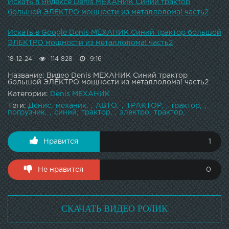
Искать в Яндексе Denis МЕХАНИК Синий трактор
большой ЭЛЕКТРО мощности из металлолома! часть2
Искать в Google Denis МЕХАНИК Синий трактор большой
ЭЛЕКТРО мощности из металлолома! часть2
18-12-24
114 828
9:16
Название: Видео Denis МЕХАНИК Синий трактор
большой ЭЛЕКТРО мощности из металлолома! часть2
Категории:
Denis МЕХАНИК
Теги:
Денис
механик
АВТО
ТРАКТОР
трактор
погрузчик
синий
трактор
электро
трактор
Нравится
1
Не нравится
0
СКАЧАТЬ ВИДЕО РОЛИК