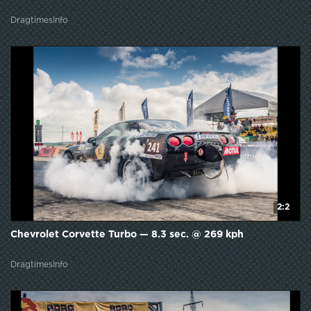
DragtimesInfo
2:2
Chevrolet Corvette Turbo — 8.3 sec. @ 269 kph
DragtimesInfo