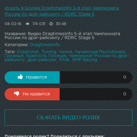
Искать в Google DragtimesInfo 5-й этап Чемпионата
России по дрэг-рейсингу / RDRC Stage 5
08-02-16
174 031
30:48
Название: Видео DragtimesInfo 5-й этап Чемпионата
России по дрэг-рейсингу / RDRC Stage 5
Категории:
DragtimesInfo
Теги:
Dragtimes
Tuning
Чечня
Чеченская Республика
Грозный
Крепость Грозная
Чемпионат России по дрэг-
рейсингу
дрэг-рейсинг
РАФ
SMP Racing
Нравится
0
Не нравится
0
СКАЧАТЬ ВИДЕО РОЛИК
Понравился ролик? Поделиться с друзьями: