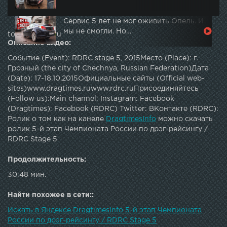
Сервис 5 лет не мог оживить Опель. И
мы не смогли. Но…
topautotube.ru
Описание видео:
Событие (Event): RDRC stage 5, 2015Место (Place): г.
Грозный (the city of Chechnya, Russian Federation)Дата
(Date): 17-18.10.2015Официальные сайты (Official web-
sites)www.dragtimes.ruwww.rdrc.ruПрисоединяйтесь
(Follow us):Main channel: Instagram: Facebook
(Dragtimes): Facebook (RDRC) Twitter: ВКонтакте (RDRC):
Ролик о том как на канеле
DragtimesInfo
можно скачать
ролик 5-й этап Чемпионата России по дрэг-рейсингу /
RDRC Stage 5
Продолжительность:
30:48 мин.
Найти похожее в сети::
Искать в Яндексе DragtimesInfo 5-й этап Чемпионата
России по дрэг-рейсингу / RDRC Stage 5