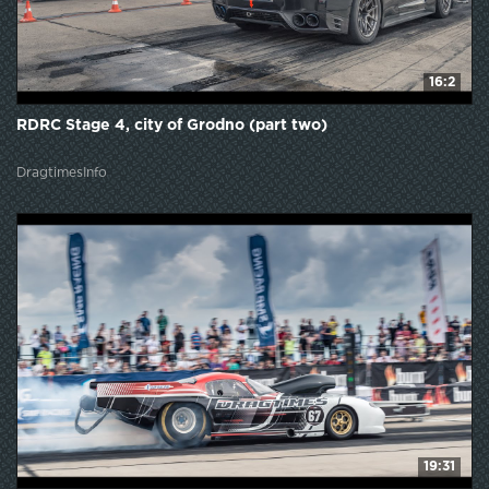
16:2
RDRC Stage 4, city of Grodno (part two)
DragtimesInfo
19:31