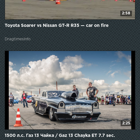
2:58
Toyota Soarer vs Nissan GT-R R35 — car on fire
DragtimesInfo
2:25
1500 л.с. Газ 13 Чайка / Gaz 13 Chayka ET 7.7 sec.