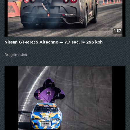
1:57
Nissan GT-R R35 Altechno — 7.7 sec. @ 296 kph
DragtimesInfo