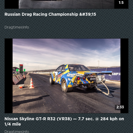
1:5
Russian Drag Racing Championship &#39;15
DragtimesInfo
2:33
Nissan Skyline GT-R R32 (VR38) — 7.7 sec. @ 284 kph on
1/4 mile
DragtimesInfo