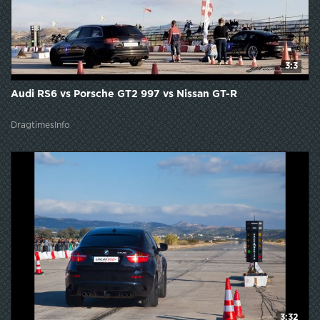
3:3
Audi RS6 vs Porsche GT2 997 vs Nissan GT-R
DragtimesInfo
3:32