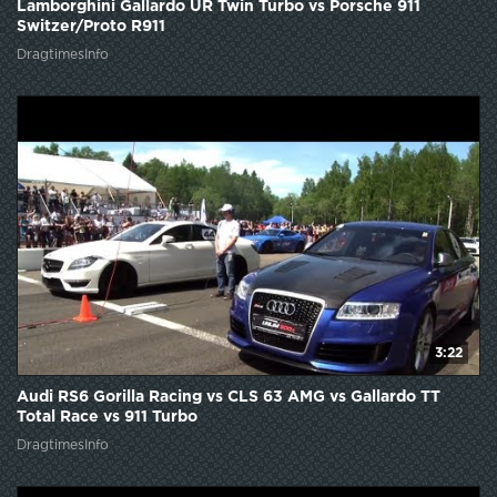
Lamborghini Gallardo UR Twin Turbo vs Porsche 911
Switzer/Proto R911
DragtimesInfo
3:22
Audi RS6 Gorilla Racing vs CLS 63 AMG vs Gallardo TT
Total Race vs 911 Turbo
DragtimesInfo