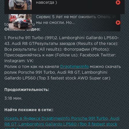
навсегда )
Сервис 5 лет не мог оживить Опель. И
мы не смогли. Но…
topautotube.ru
Описание видео:
1. Porsche 911 Turbo (991)2. Lamborghini Gallardo LP560-
43. Audi R8 GTРезультаты заездов (Results of the race):
Все результаты (All results): Фотографии (Photos):
Присоединяйтесь к нам (Follow us): Facebook Twitter:
Instagram: VK:
Ролик о том как на канеле
DragtimesInfo
можно скачать
ролик Porsche 991 Turbo, Audi R8 GT, Lamborghini
Gallardo LP560 (Top 3 fastest stock AWD Super car)
Продолжительность:
3:18 мин.
Найти похожее в сети::
Искать в Яндексе DragtimesInfo Porsche 991 Turbo, Audi
R8 GT, Lamborghini Gallardo LP560 (Top 3 fastest stock