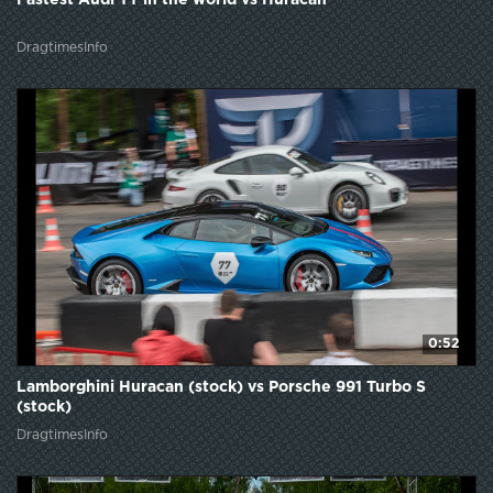
Fastest Audi TT in the world vs Huracan
DragtimesInfo
0:52
Lamborghini Huracan (stock) vs Porsche 991 Turbo S
(stock)
DragtimesInfo