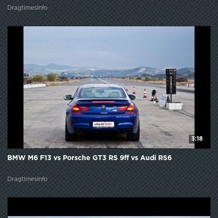
DragtimesInfo
3:18
BMW M6 F13 vs Porsche GT3 RS 9ff vs Audi RS6
DragtimesInfo