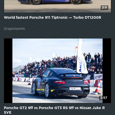
2:0
World fastest Porsche 911 Tiptronic — Turbo DT1200R
DragtimesInfo
2:57
Porsche GT2 9ff vs Porsche GT3 RS 9ff vs Nissan Juke R
SVE