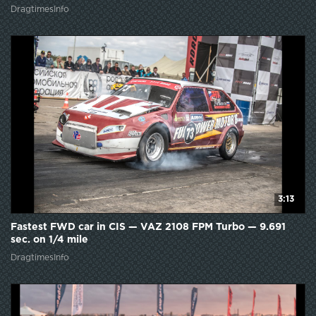
DragtimesInfo
3:13
Fastest FWD car in CIS — VAZ 2108 FPM Turbo — 9.691
sec. on 1/4 mile
DragtimesInfo