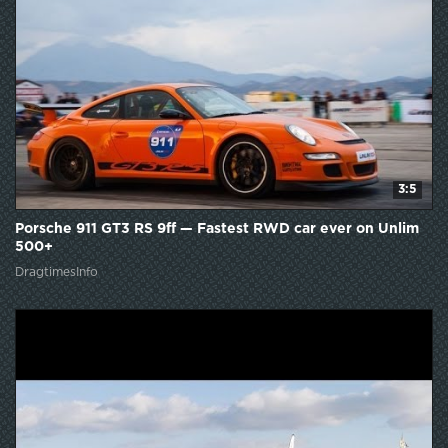
3:5
Porsche 911 GT3 RS 9ff — Fastest RWD car ever on Unlim
500+
DragtimesInfo