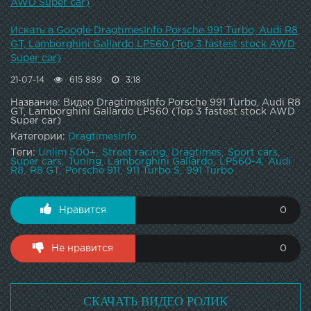
AWD Super car)
Искать в Google DragtimesInfo Porsche 991 Turbo, Audi R8
GT, Lamborghini Gallardo LP560 (Top 3 fastest stock AWD
Super car)
21-07-14
615 889
3:18
Название: Видео DragtimesInfo Porsche 991 Turbo, Audi R8
GT, Lamborghini Gallardo LP560 (Top 3 fastest stock AWD
Super car)
Категории:
DragtimesInfo
Теги:
Unlim 500+
Street racing
Dragtimes
Sport cars
Super cars
Tuning
Lamborghini Gallardo
LP560-4
Audi
R8
R8 GT
Porsche 911
911 Turbo S
991 Turbo
Нравится
0
Не нравится
0
СКАЧАТЬ ВИДЕО РОЛИК