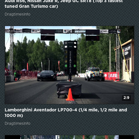
Audi RS6, Nissan Juke R, Jeep GC SRT8 (Top 3 fastest
tuned Gran Turismo car)
DragtimesInfo
2:9
Lamborghini Aventador LP700-4 (1/4 mile, 1/2 mile and
1000 m)
DragtimesInfo