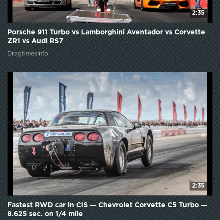
2:35
Porsche 911 Turbo vs Lamborghini Aventador vs Corvette
ZR1 vs Audi RS7
DragtimesInfo
2:35
Fastest RWD car in CIS — Chevrolet Corvette C5 Turbo —
8.625 sec. on 1/4 mile