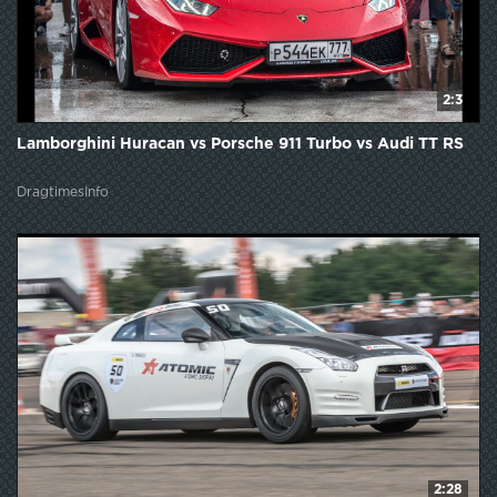
2:3
Lamborghini Huracan vs Porsche 911 Turbo vs Audi TT RS
DragtimesInfo
2:28