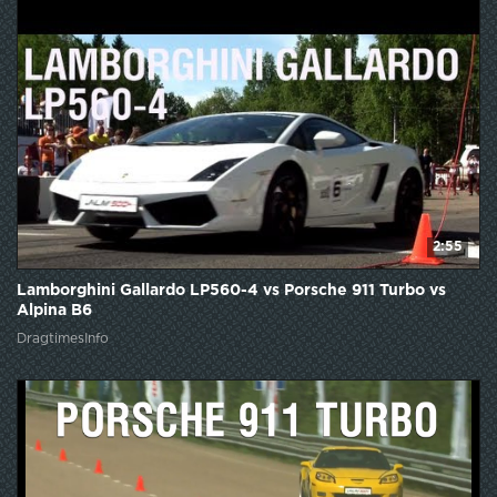
2:55
Lamborghini Gallardo LP560-4 vs Porsche 911 Turbo vs
Alpina B6
DragtimesInfo