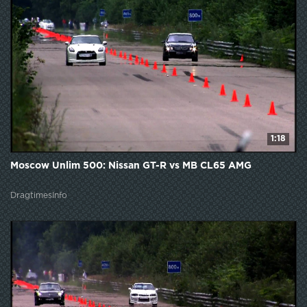
1:18
Moscow Unlim 500: Nissan GT-R vs MB CL65 AMG
DragtimesInfo