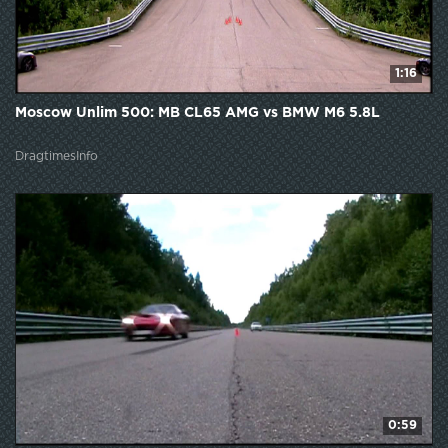
1:16
Moscow Unlim 500: MB CL65 AMG vs BMW M6 5.8L
DragtimesInfo
0:59