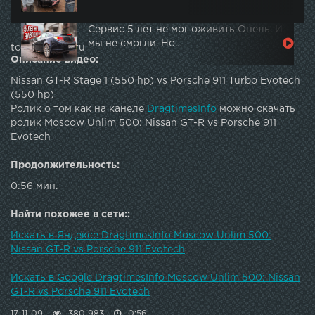
Сервис 5 лет не мог оживить Опель. И
мы не смогли. Но…
topautotube.ru
Описание видео:
Nissan GT-R Stage 1 (550 hp) vs Porsche 911 Turbo Evotech
(550 hp)
Ролик о том как на канеле
DragtimesInfo
можно скачать
ролик Moscow Unlim 500: Nissan GT-R vs Porsche 911
Evotech
Продолжительность:
0:56 мин.
Найти похожее в сети::
Искать в Яндексе DragtimesInfo Moscow Unlim 500:
Nissan GT-R vs Porsche 911 Evotech
Искать в Google DragtimesInfo Moscow Unlim 500: Nissan
GT-R vs Porsche 911 Evotech
17-11-09
380 983
0:56