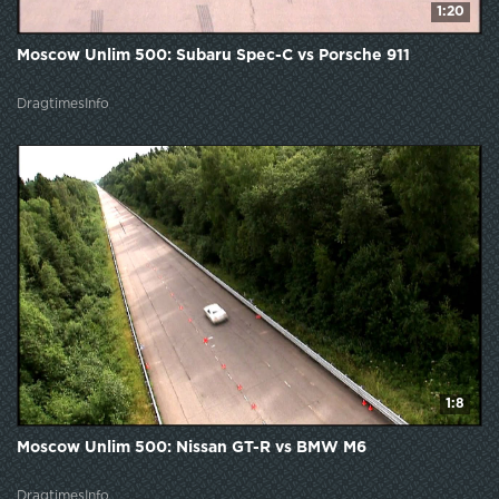
1:20
Moscow Unlim 500: Subaru Spec-C vs Porsche 911
DragtimesInfo
1:8
Moscow Unlim 500: Nissan GT-R vs BMW M6
DragtimesInfo