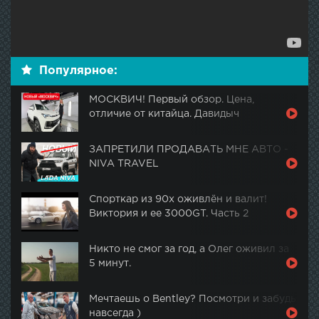
Популярное:
МОСКВИЧ! Первый обзор. Цена,
отличие от китайца. Давидыч
ЗАПРЕТИЛИ ПРОДАВАТЬ МНЕ АВТО -
NIVA TRAVEL
Спорткар из 90х оживлён и валит!
Виктория и ее 3000GT. Часть 2
Никто не смог за год, а Олег оживил за
5 минут.
Мечтаешь о Bentley? Посмотри и забудь
навсегда )