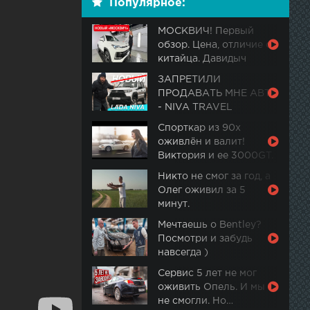
Популярное:
МОСКВИЧ! Первый
обзор. Цена, отличие от
китайца. Давидыч
ЗАПРЕТИЛИ
ПРОДАВАТЬ МНЕ АВТО
- NIVA TRAVEL
Спорткар из 90х
оживлён и валит!
Виктория и ее 3000GT.
Часть 2
Никто не смог за год, а
Олег оживил за 5
минут.
Мечтаешь о Bentley?
Посмотри и забудь
навсегда )
Сервис 5 лет не мог
оживить Опель. И мы
не смогли. Но…