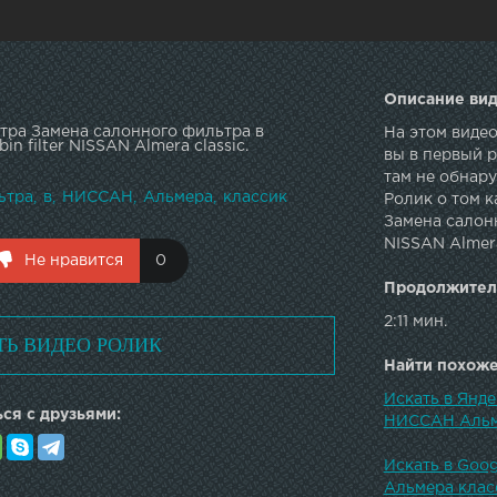
Описание вид
тра Замена салонного фильтра в
На этом виде
 filter NISSAN Almera classic.
вы в первый 
там не обнару
ьтра
в
НИССАН
Альмера
классик
Ролик о том к
Замена салонн
NISSAN Almera
Не нравится
0
Продолжител
2:11 мин.
ТЬ ВИДЕО РОЛИК
Найти похожее
Искать в Янд
ся с друзьями:
НИССАН Альмер
Искать в Goo
Альмера класси