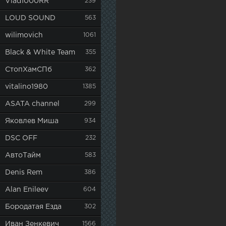
Vlad1000RR
239
LOUD SOUND
563
wilimovich
1061
Black & White Team
355
СтопХамСПб
362
vitalino1980
1385
ASATA channel
299
Яковлев Миша
934
DSC OFF
232
АвтоТайм
583
Denis Rem
386
Alan Enileev
604
Бородатая Езда
302
Иван Зенкевич
1566