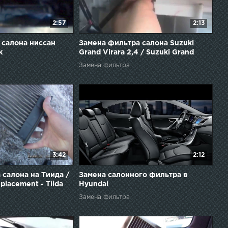
2:57
2:13
 салона ниссан
Замена фильтра салона Suzuki
к
Grand Virara 2,4 / Suzuki Grand
Virara 2.4L Cabin Filter Change
Замена фильтра
3:42
2:12
 салона на Тиида /
Замена салонного фильтра в
replacement - Tiida
Hyundai
Elantra(Avante)/Replacement of the
Замена фильтра
cabin filter Hyundai Elantra