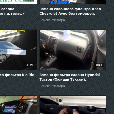
 салона
Замена салонного фильтра Авео
етта, гольф/
Chevrolet Aveo без геморроя.
in filter
Замена фильтра
 , Golf
8:14
1:54
го фильтра Kia Rio
Замена фильтра салона Hyundai
Tucson (Хюндай Туксон).
Replacement Hyundai Tucson cabin
Замена фильтра
filter