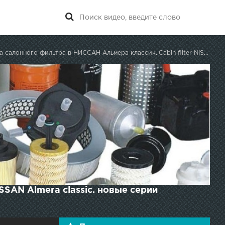
алонного фильтра в НИССАН Альмера классик..Cabin filter NISSAN Almera classic.
SSAN Almera classic. новые серии