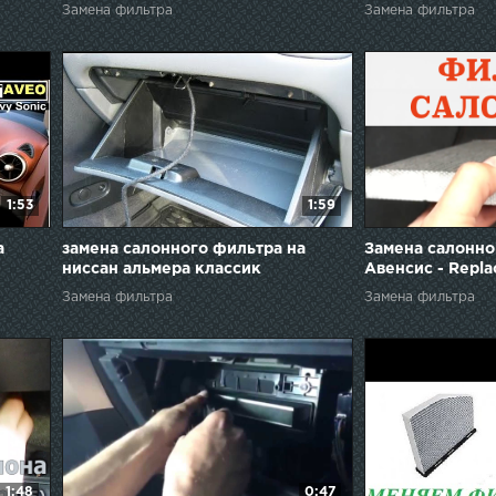
change. Pollenfilter wechsel.
Замена фильтра
Замена фильтра
1:53
1:59
а
замена салонного фильтра на
Замена салонно
ниссан альмера классик
Авенсис - Replac
Toyota Avensis
Замена фильтра
Замена фильтра
1:48
0:47