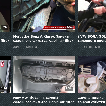
3:6
6:4
Mercedes Benz A Klasse. Замена
( VW BORA GOLF
filter
салонного фильтра. Cabin air filter
салонного фильт
replacement.
Air Filter Repla
Замена фильтра
Замена фильтра
1:54
1:56
а
New VW Tiguan II. Замена
Замена топливн
салонного фильтра. Cabin Air filter
тонкой очистки