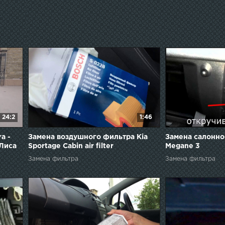
24:2
1:46
a -
Замена воздушного фильтра Kia
Замена салонно
 Лиса
Sportage Cabin air filter
Megane 3
replacement
Замена фильтра
Замена фильтра