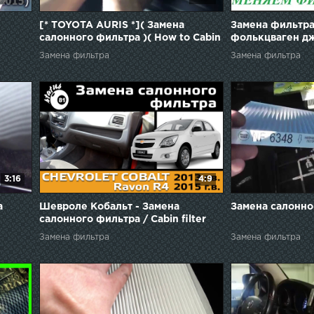
[* TOYOTA AURIS *]( Замена
Замена фильтра
салонного фильтра )( How to Cabin
фолькцваген дж
Air Filter Replacement )
Replacing the cab
Замена фильтра
Замена фильтра
folktsvagen Jetta
3:16
4:9
а
Шевроле Кобальт - Замена
Замена салонно
салонного фильтра / Cabin filter
Chevrolet Cobalt / Cabin filter Ravon
Замена фильтра
Замена фильтра
R4