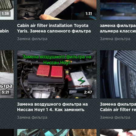
1:38
1:31
Cabin air filter installation Toyota
замена фильтра
abin
Yaris. Замена салонного фильтра
альмера класси
на Toyota Vitz за 2 минуты
Замена фильтра
Замена фильтра
5:21
2:47
Замена воздушного фильтра на
Замена фильтра
Ниссан Ноут 1 4. Как заменить
Cabin air filter 
воздушный фильтр на Nissan Note
Замена фильтра
Замена фильтра
1.4...