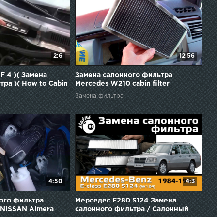
2:6
12:56
 4 )( Замена
Замена салонного фильтра
ра )( How to Cabin
Mercedes W210 cabin filter
cement )
replacement
Замена фильтра
4:50
4:3
ого фильтра
Мерседес E280 S124 Замена
 NISSAN Almera
салонного фильтра / Салонный