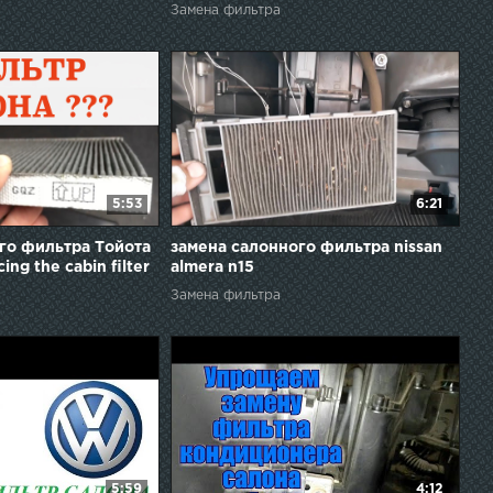
фильтр мерседес W124 / Cabin
Замена фильтра
filter Mercedes
5:53
6:21
го фильтра Тойота
замена салонного фильтра nissan
ing the cabin filter
almera n15
Замена фильтра
5:59
4:12