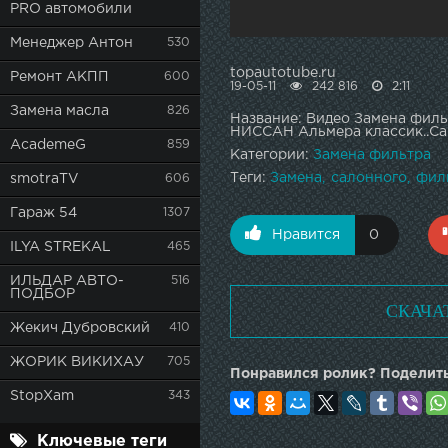
PRO автомобили
Менеджер Антон
530
topautotube.ru
Ремонт АКПП
600
19-05-11
242 816
2:11
Замена масла
826
Название: Видео Замена филь
НИССАН Альмера классик..Cabin
AcademeG
859
Категории:
Замена фильтра
Теги:
Замена
салонного
фил
smotraTV
606
Гараж 54
1307
Нравится
0
ILYA STREKAL
465
ИЛЬДАР АВТО-
516
ПОДБОР
СКАЧА
Жекич Дубровский
410
ЖОРИК ВИКИХАУ
705
Понравился ролик? Поделить
StopXam
343
Ключевые теги