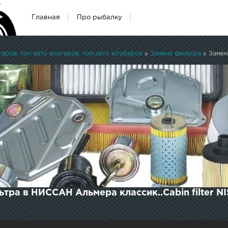
Главная
Про рыбалку
ров, топ авто влогеров, топ авто ютуберов
»
Замена фильтра
» Замена с
тра в НИССАН Альмера классик..Cabin filter NI