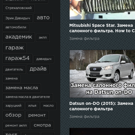
Стрекаловский
авто
Эрик Давидыч
Mitsubishi Space Star. Замена
автомобили
салонного фильтра. How to C
Air Filter Replacement
академик
акпп
Замена фильтра
гараж
гараж54
давидыч
драйв
двигатель
замена
замена масла
замена масла в двигателе
Datsun on-DO (2015): Замена
заруцкий
илья
масло
салонного фильтра
обзор
ремонт
Замена фильтра
смотра
ремонт акпп