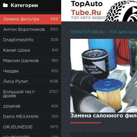
Категории
Замена фильтра
889
Антон Воротников
900
TOPAUTOTUBE.RU - ТОП Авто Блоге
DragtimesInfo
1031
Канал Шока
841
Максим Шелков
383
Чердак
302
Лиса Рулит
1038
Большой тест-
3707
драйв
zpsanek
424
Замена салонного филь
Denis МЕХАНИК
553
ORJEUNESSE
1975