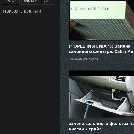
тест
фильтр
эрик
Показать все теги
(* OPEL INSIGNIA *)( Замена
салонного фильтра. Cabin Air 
change. Pollenfilter wechseln
Замена фильтра
замена салонного фильтра н
ниссан х трейл