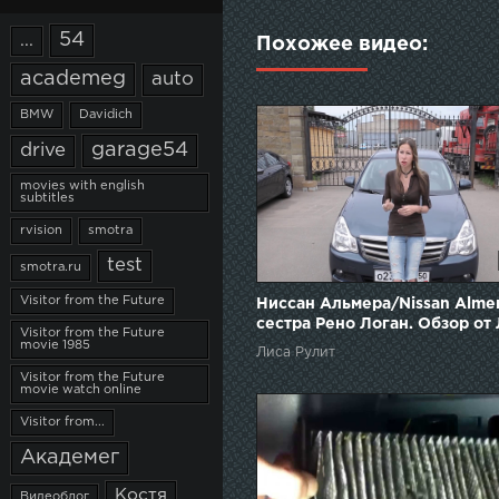
54
...
Похожее видео:
academeg
auto
BMW
Davidich
garage54
drive
movies with english
subtitles
rvision
smotra
test
smotra.ru
Visitor from the Future
Ниссан Альмера/Nissan Almer
сестра Рено Логан. Обзор от
Visitor from the Future
Рулит.
movie 1985
Лиса Рулит
Visitor from the Future
movie watch online
Visitor from...
Академег
Костя
Видеоблог