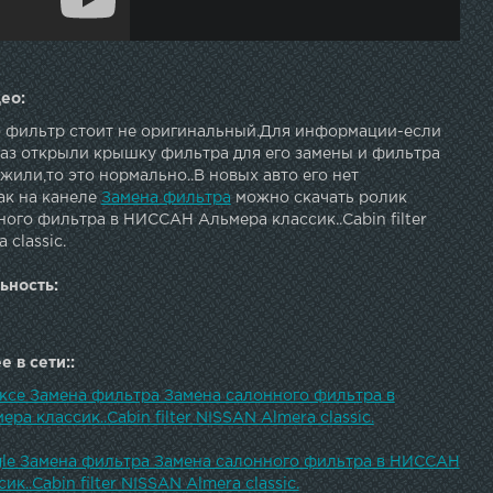
ео:
о фильтр стоит не оригинальный.Для информации-если
раз открыли крышку фильтра для его замены и фильтра
жили,то это нормально..В новых авто его нет
ак на канеле
Замена фильтра
можно скачать ролик
ого фильтра в НИССАН Альмера классик..Cabin filter
 classic.
ьность:
 в сети::
ексе Замена фильтра Замена салонного фильтра в
а классик..Cabin filter NISSAN Almera classic.
gle Замена фильтра Замена салонного фильтра в НИССАН
к..Cabin filter NISSAN Almera classic.