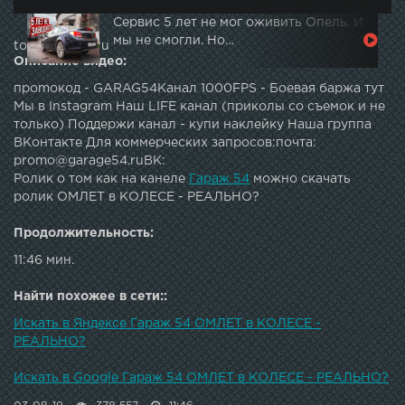
Сервис 5 лет не мог оживить Опель. И
мы не смогли. Но…
topautotube.ru
Описание видео:
прomокoд - GARAG54Канал 1000FPS - Боевая баржа тут
Мы в Instagram Наш LIFE канал (приколы со съемок и не
только) Поддержи канал - купи наклейку Наша группа
ВКонтакте Для коммерческих запросов:почта:
promo@garage54.ruВК:
Ролик о том как на канеле
Гараж 54
можно скачать
ролик ОМЛЕТ в КОЛЕСЕ - РЕАЛЬНО?
Продолжительность:
11:46 мин.
Найти похожее в сети::
Искать в Яндексе Гараж 54 ОМЛЕТ в КОЛЕСЕ -
РЕАЛЬНО?
Искать в Google Гараж 54 ОМЛЕТ в КОЛЕСЕ - РЕАЛЬНО?