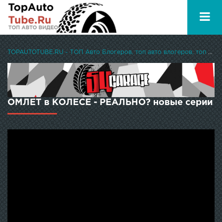
TOPAUTOTUBE.RU - ТОП Авто Блогеров, топ авто влогеров, топ авто ютуберов
ОМЛЕТ в КОЛЕСЕ - РЕАЛЬНО? новые серии