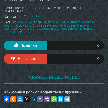
03-08-19
378 557
11:46
Название: Видео Гараж 54 ОМЛЕТ в КОЛЕСЕ -
РЕАЛЬНО?
Категории:
Гараж 54
Теги:
гараж54
garage54
гараж
54
омлет в колесе
омлет
бернаут
бернаут на волге
боевая баржа
burnout
сосиски
сосиски в колесе
сварить яйца
сварить яйца ...
Нравится
0
Не нравится
0
СКАЧАТЬ ВИДЕО РОЛИК
Понравился ролик? Поделиться с друзьями: