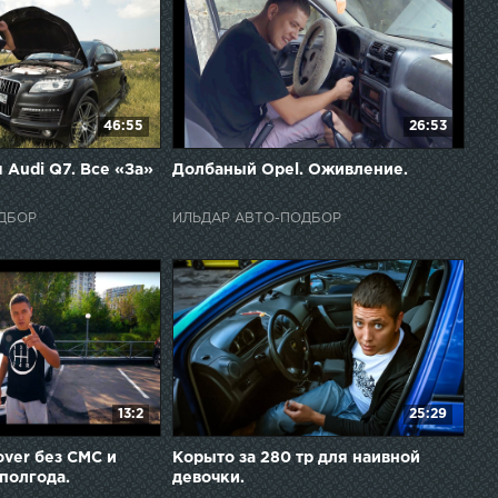
46:55
26:53
 Audi Q7. Все «За»
Долбаный Opel. Оживление.
ДБОР
ИЛЬДАР АВТО-ПОДБОР
13:2
25:29
over без СМС и
Корыто за 280 тр для наивной
полгода.
девочки.