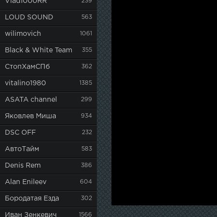
Vlad1000RR
239
LOUD SOUND
563
wilimovich
1061
Black & White Team
355
СтопХамСПб
362
vitalino1980
1385
ASATA channel
299
Яковлев Миша
934
DSC OFF
232
АвтоТайм
583
Denis Rem
386
Alan Enileev
604
Бородатая Езда
302
Иван Зенкевич
1566