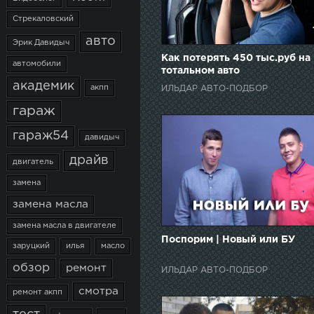
Стрекаловский
авто
Эрик Давидыч
Как потерять 450 тыс.руб на
автомобили
тотальном авто
академик
акпп
ИЛЬДАР АВТО-ПОДБОР
гараж
гараж54
давидыч
драйв
двигатель
замена
замена масла
замена масла в двигателе
Поспорим | Новый или БУ
заруцкий
илья
масло
обзор
ремонт
ИЛЬДАР АВТО-ПОДБОР
смотра
ремонт акпп