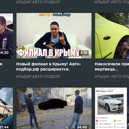
ИЛЬДАР АВТО-ПОДБОР
ИЛЬДАР АВТО-ПО
24:20
2:18
ля
Новый филиал в Крыму! Авто-
Накосячили пр
подбор.рф расширяется.
мертвеца...
ИЛЬДАР АВТО-ПОДБОР
ИЛЬДАР АВТО-ПО
21:44
34:40