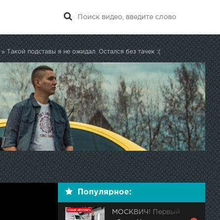
» Такой подставы я не ожидал. Остался без тачек :(
Популярное:
МОСКВИЧ! Первый