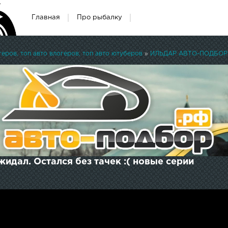
Главная
Про рыбалку
ров, топ авто влогеров, топ авто ютуберов
»
ИЛЬДАР АВТО-ПОДБОР
жидал. Остался без тачек :( новые серии