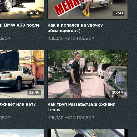
36:56
17:41
ы! BMW e38 после
Как я попался на удочку
обманщиков :(
ДБОР
ИЛЬДАР АВТО-ПОДБОР
22:46
20:44
 Оживет или нет?
Как труп Passat&#39;a оживил
Lexus
ДБОР
ИЛЬДАР АВТО-ПОДБОР