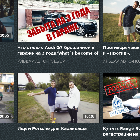
29:55
41:57
Что стало с Audi Q7 брошенной в
Противоречивая
гараже на 3 года/what`s become of
и «Против».
Audi Q7 abandoned for 3 years
ИЛЬДАР АВТО-ПОДБОР
ИЛЬДАР АВТО-ПО
28:35
16:38
Ищем Porsche для Карандаша
Купить Range R
регистрации на 