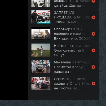
обзор. Цена, отличие от
китайца. Давидыч
ЗАПРЕТИЛИ
ПРОДАВАТЬ МНЕ АВТО
- NIVA TRAVEL
Спорткар из 90х
оживлён и валит!
Виктория и ее 3000GT.
Часть 2
Никто не смог за год, а
Олег оживил за 5
минут.
Мечтаешь о Bentley?
Посмотри и забудь
навсегда )
Сервис 5 лет не мог
оживить Опель. И мы
не смогли. Но…