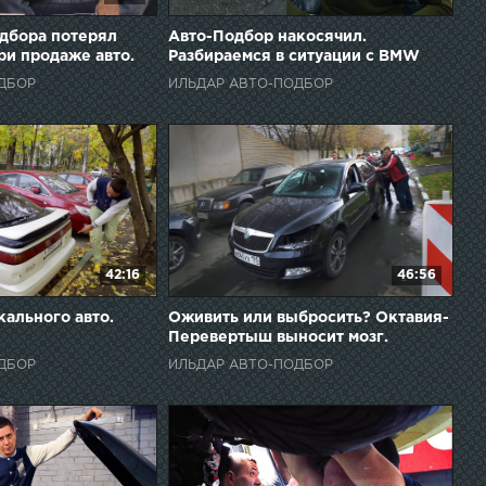
дбора потерял
Авто-Подбор накосячил.
ри продаже авто.
Разбираемся в ситуации с BMW
f30.
ДБОР
ИЛЬДАР АВТО-ПОДБОР
42:16
46:56
ального авто.
Оживить или выбросить? Октавия-
Перевертыш выносит мозг.
ДБОР
ИЛЬДАР АВТО-ПОДБОР