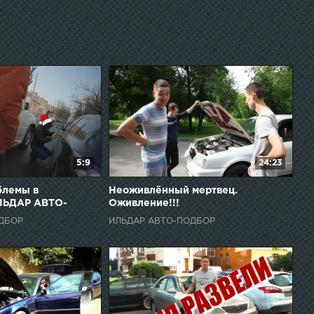
5:9
24:23
блемы в
Неоживлённый мертвец.
ИЛЬДАР АВТО-
Оживление!!!
ДБОР
ИЛЬДАР АВТО-ПОДБОР