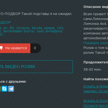
Описание вид
О-ПОДБОР Такой подставы я не ожидал.
Всем привет! 
сами.Лимонка 
ОДБОР
Лимонка 4x4. 
я
рс
RS
Octavia
Skoda
камри
v30
заканчиваютс
z
вытягивает болты
льет антифриз
компании авт
т...
автомобилей.В
покупкой.Про
Показать пол
автомобиля. 
Ролик о том к
Не нравится
0
состояния дви
ролик Такой п
ходовой част
Ильдар в Face
Продолжител
ТЬ ВИДЕО РОЛИК
963-656-16-16
38:43 мин.
(831) 235-12-
Казань: +7 (8
Найти похожее
ся с друзьями:
бюджете: Разв
Консультации
Искать в Янд
ожидал. Остал
Искать в Goo
Остался без та