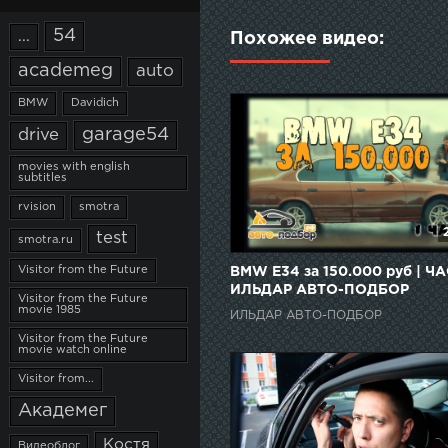
54
...
Похожее видео:
academeg
auto
BMW
Davidich
garage54
drive
movies with english
subtitles
rvision
smotra
test
smotra.ru
Visitor from the Future
BMW E34 за 150.000 руб | ЧАС
ИЛЬДАР АВТО-ПОДБОР
Visitor from the Future
movie 1985
ИЛЬДАР АВТО-ПОДБОР
Visitor from the Future
movie watch online
Visitor from...
Академег
Костя
Видеоблог