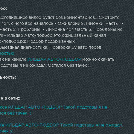
ео:
Сегодняшнее видео будет без комментариев... Смотрите
4x4. с чего всё началось - Оживление Лимонки. Часть 1 -
Часть 2. Проблемы! - Лимонка 4х4 Часть 3. Проблемы не
я! - Ильдар Авто-подбор это официальный канал
о-подбор.рф.Подбор подержанных
ыездная диагностика. Проверка бу авто перед
верка по 105 пунктам. Оценка целесообразности покупки
ностью
Проверка технической и юридической чистоты.Проверка
ак на канеле
ИЛЬДАР АВТО-ПОДБОР
можно скачать
гателя и АКПП, электрики и электроники, кузова и
одставы я не ожидал. Остался без тачек :(
и.Ильдар в ВК: vk.com/cars_podbor Ильдар в ИНСТАГРАМ:
book : Ильдар на DRIVE2 : Москва: +7-495-118-26-22, +7
ьность:
Санкт-Петербург: +7 812 425 62 20Нижний Новгород : +7
92Краснодар: +7 (861) 203-46-09Тула: +7 (4872) 74-03-09
43) 207-29-27 Обзоры лучших автомобилей в своем
 в сети::
од и Обман при покупке : Группа ВК: Instagram: Сайт:
 бесплатно! Обращайтесь!
ексе ИЛЬДАР АВТО-ПОДБОР Такой подставы я не
ся без тачек :(
gle ИЛЬДАР АВТО-ПОДБОР Такой подставы я не ожидал.
чек :(