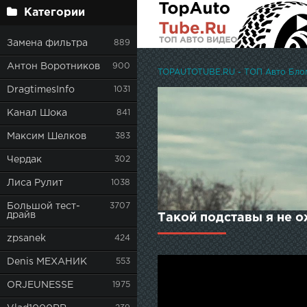
Категории
Замена фильтра
889
Антон Воротников
900
TOPAUTOTUBE.RU - ТОП Авто Блоге
DragtimesInfo
1031
Канал Шока
841
Максим Шелков
383
Чердак
302
Лиса Рулит
1038
Большой тест-
3707
драйв
Такой подставы я не о
zpsanek
424
Denis МЕХАНИК
553
ORJEUNESSE
1975