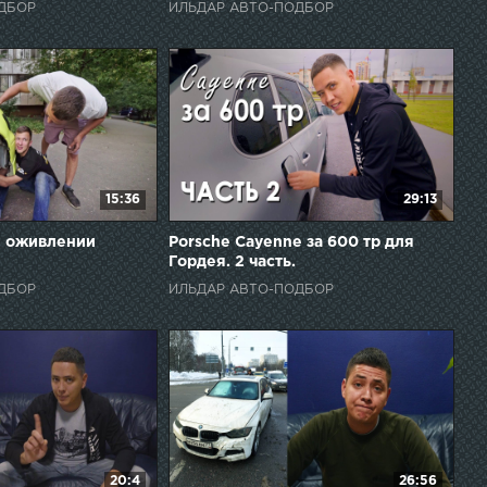
ДБОР
ИЛЬДАР АВТО-ПОДБОР
15:36
29:13
и оживлении
Porsche Cayenne за 600 тр для
Гордея. 2 часть.
ДБОР
ИЛЬДАР АВТО-ПОДБОР
20:4
26:56