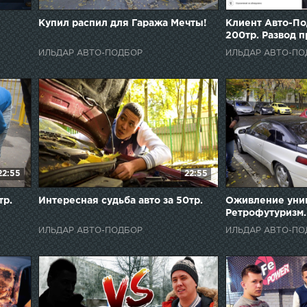
Купил распил для Гаража Мечты!
Клиент Авто-По
200тр. Развод п
ИЛЬДАР АВТО-ПОДБОР
ИЛЬДАР АВТО-ПО
22:55
22:55
тр.
Интересная судьба авто за 50тр.
Оживление уник
Ретрофутуризм.
ИЛЬДАР АВТО-ПОДБОР
ИЛЬДАР АВТО-ПО