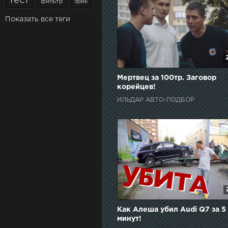
тест
фильтр
эрик
Показать все теги
Мертвец за 100тр. Заговор
корейцев!
ИЛЬДАР АВТО-ПОДБОР
Как Алеша убил Audi Q7 за 5
минут!