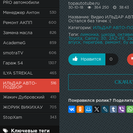
PRO автомобили
topautotube.ru
30-10-18
364 250
38:43
Менеджер Антон
530
Название: Видео ИЛЬДАР АВТ
Остался без тачек :(
Ремонт АКПП
600
Категории:
ИЛЬДАР АВТО-П
Замена масла
826
Теги:
лимонка
шкода
октави
Toyota
Camry
30
2AZ-FE
2a
впуск
перегрев
ремонт
бу ав
AcademeG
859
smotraTV
606
Нравится
0
Гараж 54
1307
ILYA STREKAL
465
СКАЧА
ИЛЬДАР АВТО-
516
ПОДБОР
Жекич Дубровский
410
Понравился ролик? Поделить
ЖОРИК ВИКИХАУ
705
StopXam
343
Ключевые теги