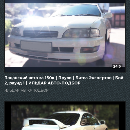
24:5
Пацанcкий авто за 150к | Прули | Битва Экспертов | Бой
2, раунд 1 | ИЛЬДАР АВТО-ПОДБОР
ИЛЬДАР АВТО-ПОДБОР