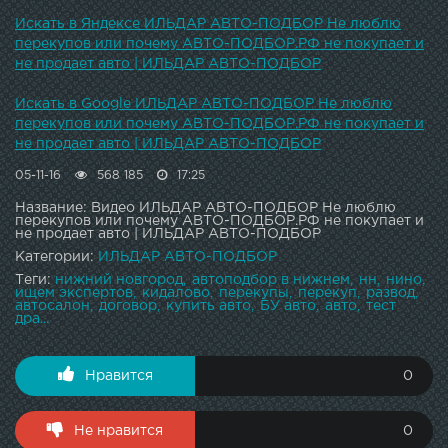
кузова и ходовой части.Консультации бесплатно!
Обращайтесь!Телефоны:Москва: +7 (495) 118-26-22
Искать в Яндексе ИЛЬДАР АВТО-ПОДБОР Не люблю
Санкт-Петербург: +7 812 425 62 20Работаем с до . Без
перекупов или почему АВТО-ПОДБОР.РФ не покупает и
выходных. Группа ВК: vk.com/cars_podbor ИНСТАГРАМ:
не продает авто | ИЛЬДАР АВТО-ПОДБОР
Facebook : Блог на DRIVE2 : Наш адрес в Москве:
Каширское ш., д 41, офис 35. Наш сайт:
Искать в Google ИЛЬДАР АВТО-ПОДБОР Не люблю
перекупов или почему АВТО-ПОДБОР.РФ не покупает и
не продает авто | ИЛЬДАР АВТО-ПОДБОР
05-11-16
568 185
17:25
Название: Видео ИЛЬДАР АВТО-ПОДБОР Не люблю
перекупов или почему АВТО-ПОДБОР.РФ не покупает и
не продает авто | ИЛЬДАР АВТО-ПОДБОР
Категории:
ИЛЬДАР АВТО-ПОДБОР
Теги:
нижний новгород
автоподбор в нижнем
нн
нино
ищем экспертов
кидалово
перекупы
перекуп
развод
автосалон
договор
купить авто
БУ авто
авто
тест
дра...
Нравится
0
Не нравится
0