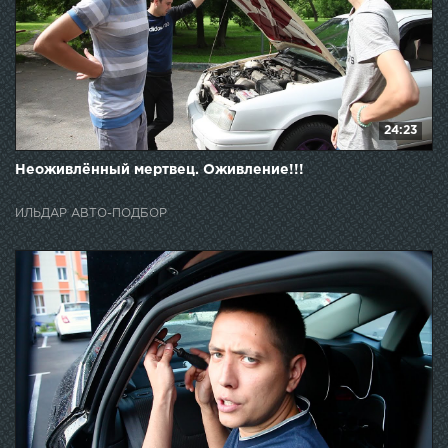
24:23
Неоживлённый мертвец. Оживление!!!
ИЛЬДАР АВТО-ПОДБОР