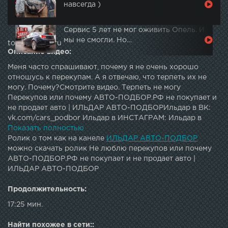
навсегда )
Сервис 5 лет не мог оживить Опель. И
мы не смогли. Но…
topautotube.ru
Описание видео:
Меня часто спрашивают, почему я не очень хорошо
отношусь к перекупам. А я отвечаю, что терпеть их не
могу. Почему?Смотрите видео. Терпеть не могу
Перекупов или почему АВТО-ПОДБОР.РФ не покупает и
не продает авто | ИЛЬДАР АВТО-ПОДБОРИльдар в ВК:
vk.com/cars_podbor Ильдар в ИНСТАГРАМ: Ильдар в
Facebook : Ильдар на DRIVE2 : Обзоры лучших
Показать полностью
автомобилей в своем бюджете: Развод и Обман при
Ролик о том как на канеле
ИЛЬДАР АВТО-ПОДБОР
покупке : Группа ВК: Instagram: Ильдар Авто-подбор это
можно скачать ролик Не люблю перекупов или почему
официальный канал компании авто-подбор.рф.Подбор
АВТО-ПОДБОР.РФ не покупает и не продает авто |
подержанных автомобилей по Москве и МО, а также в
ИЛЬДАР АВТО-ПОДБОР
Санкт-Петербурге и Лен. Области. Выездная диагностика.
Проверка бу авто перед покупкой.Проверка по 105
Продолжительность:
пунктам. Оценка целесообразности покупки автомобиля.
17:25 мин.
Проверка технической и юридической чистоты.Проверка
состояния двигателя и АКПП, электрики и электроники,
Найти похожее в сети::