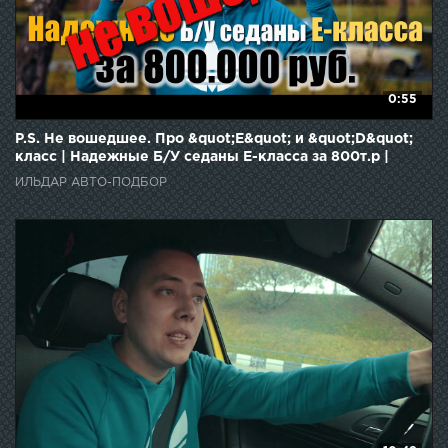
0:55
P.S. Не вошедшее. Про &quot;Е&quot; и &quot;D&quot;
класс | Надежные Б/У седаны E-класса за 800т.р |
ИЛЬДАР АВТО-ПОДБОР
ИЛЬДАР АВТО-ПОДБОР