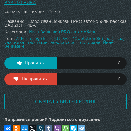
ВАЗ 2131 НИВА
24-02-15
263 985
3:0
Название: Видео Иван Зенкевич PRO автомобили рассказ
ВАЗ 2131 НИВА
Категории:
Иван Зенкевич PRO автомобили
Теги:
Advertising (Interest)
War (Quotation Subject)
ваз
vaz
нива
лнр.путин
новороссия
тест драйв
Иван
Зенкевич
Нравится
0
Не нравится
0
СКАЧАТЬ ВИДЕО РОЛИК
Понравился ролик? Поделиться с друзьями: