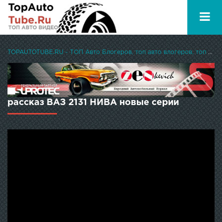
TOPAUTOTUBE.RU - ТОП Авто Блогеров, топ авто влогеров, топ авто ютуберов
рассказ ВАЗ 2131 НИВА новые серии