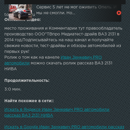
Сервис 5 лет не мог оживить Опель. И
мы не смогли. Но…
topautotube.ru
Описание видео:
место проживания и Комментарии тут правообладатель
производство ООО"ТВпро Медиатест-драйв ВАЗ 2131 в
2014 год.Подписывайтесь на наш канал и получайте
свежие новости, тест-драйвы и обзоры автомобилей из
первых рук!
Ролик о том как на канеле
Иван Зенкевич PRO
автомобили
можно скачать ролик рассказ ВАЗ 2131
НИВА
Продолжительность:
3:0 мин.
Найти похожее в сети::
Искать в Яндексе Иван Зенкевич PRO автомобили
рассказ ВАЗ 2131 НИВА
Искать в Google Иван Зенкевич PRO автомобили рассказ