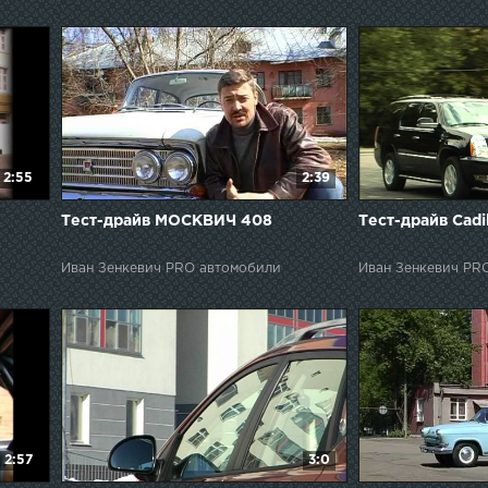
2:55
2:39
Тест-драйв МОСКВИЧ 408
Тест-драйв Cadil
Иван Зенкевич PRO автомобили
Иван Зенкевич PR
2:57
3:0