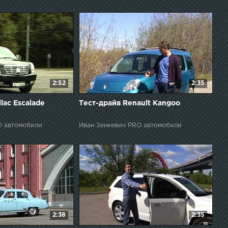
2:52
2:35
lac Escalade
Тест-драйв Renault Kangoo
O автомобили
Иван Зенкевич PRO автомобили
2:38
2:35