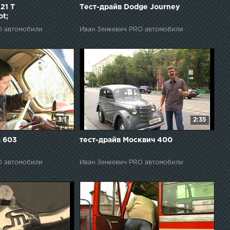
21 Т
Тест-драйв Dodge Journey
ot;
O автомобили
Иван Зенкевич PRO автомобили
3:1
2:35
a 603
тест-драйв Москвич 400
O автомобили
Иван Зенкевич PRO автомобили