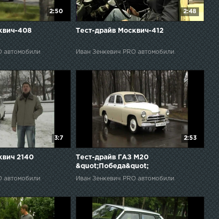
2:50
2:48
квич-408
Тест-драйв Москвич-412
O автомобили
Иван Зенкевич PRO автомобили
3:7
2:53
квич 2140
Тест-драйв ГАЗ М20
&quot;Победа&quot;
O автомобили
Иван Зенкевич PRO автомобили