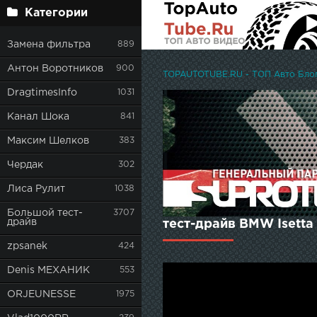
Категории
Замена фильтра
889
Антон Воротников
900
TOPAUTOTUBE.RU - ТОП Авто Блоге
DragtimesInfo
1031
Канал Шока
841
Максим Шелков
383
Чердак
302
Лиса Рулит
1038
Большой тест-
3707
драйв
тест-драйв BMW Isetta
zpsanek
424
Denis МЕХАНИК
553
ORJEUNESSE
1975