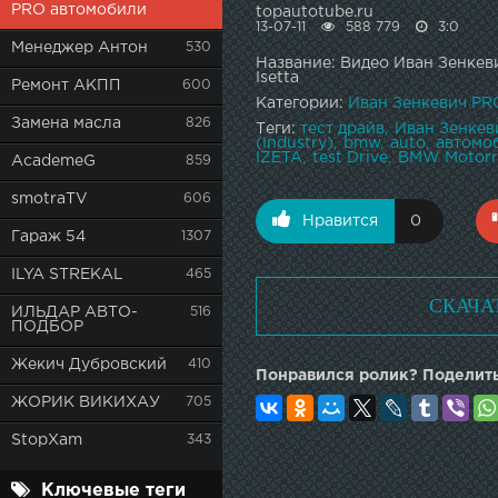
PRO автомобили
topautotube.ru
13-07-11
588 779
3:0
Менеджер Антон
530
Название: Видео Иван Зенке
Isetta
Ремонт АКПП
600
Категории:
Иван Зенкевич PR
Замена масла
826
Теги:
тест драйв
Иван Зенкев
(Industry)
bmw
auto
автомо
IZETA
test Drive
BMW Motorr.
AcademeG
859
smotraTV
606
Нравится
0
Гараж 54
1307
ILYA STREKAL
465
СКАЧА
ИЛЬДАР АВТО-
516
ПОДБОР
Жекич Дубровский
410
Понравился ролик? Поделить
ЖОРИК ВИКИХАУ
705
StopXam
343
Ключевые теги