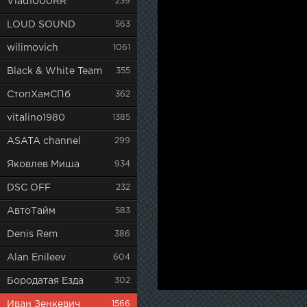
Vlad1000RR
239
LOUD SOUND
563
wilimovich
1061
Black & White Team
355
СтопХамСПб
362
vitalino1980
1385
ASATA channel
299
Яковлев Миша
934
DSC OFF
232
АвтоТайм
583
Denis Rem
386
Alan Enileev
604
Бородатая Езда
302
Иван Зенкевич
1566