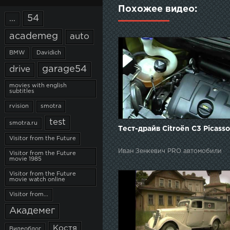
Похожее видео:
54
...
academeg
auto
BMW
Davidich
garage54
drive
movies with english
subtitles
rvision
smotra
test
smotra.ru
Тест-драйв Citroën C3 Picasso
Visitor from the Future
Иван Зенкевич PRO автомобили
Visitor from the Future
movie 1985
Visitor from the Future
movie watch online
Visitor from...
Академег
Костя
Видеоблог