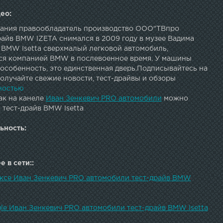
ео:
ания правообладатель производство ООО"ТВпро
райв BMW IZETA снимался в 2009 году в музее Вадима
 BMW Isetta сверхмалый легковой автомобиль,
я компанией BMW в послевоенное время. У машины
особенность, это единственная дверь.Подписывайтесь на
олучайте свежие новости, тест-драйвы и обзоры
из первых рук!
ностью
ак на канеле
Иван Зенкевич PRO автомобили
можно
 тест-драйв BMW Isetta
ьность:
 в сети::
ексе Иван Зенкевич PRO автомобили тест-драйв BMW
gle Иван Зенкевич PRO автомобили тест-драйв BMW Isetta