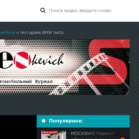
омобили
» тест-драйв BMW Isetta
Популярное:
МОСКВИЧ! Первый