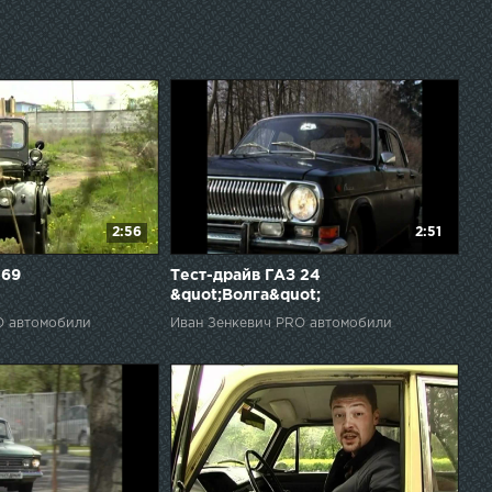
2:56
2:51
-69
Тест-драйв ГАЗ 24
&quot;Волга&quot;
O автомобили
Иван Зенкевич PRO автомобили