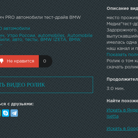
Описание вид
вич PRO автомобили тест-драйв BMW
место прожив
Медиа"тест-д
O автомобили
Задорожного.
ич
Утро России
automobiles
Automobile
выпускавшийс
били
авто
тесты
BMW IZETA
BMW
имелась одна 
..
наш канал и п
автомобилей 
Показать пол
Ролик о том к
Не нравится
0
скачать ролик
Продолжител
ТЬ ВИДЕО РОЛИК
3:0 мин.
Найти похожее
ся с друзьями:
Искать в Янд
Isetta
Искать в Goo