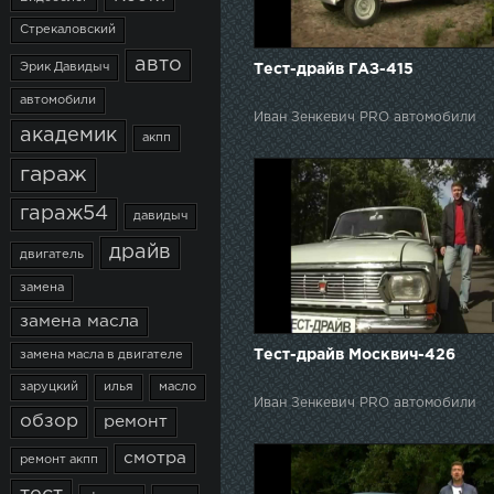
Стрекаловский
авто
Эрик Давидыч
Тест-драйв ГАЗ-415
автомобили
Иван Зенкевич PRO автомобили
академик
акпп
гараж
гараж54
давидыч
драйв
двигатель
замена
замена масла
Тест-драйв Москвич-426
замена масла в двигателе
заруцкий
илья
масло
Иван Зенкевич PRO автомобили
обзор
ремонт
смотра
ремонт акпп