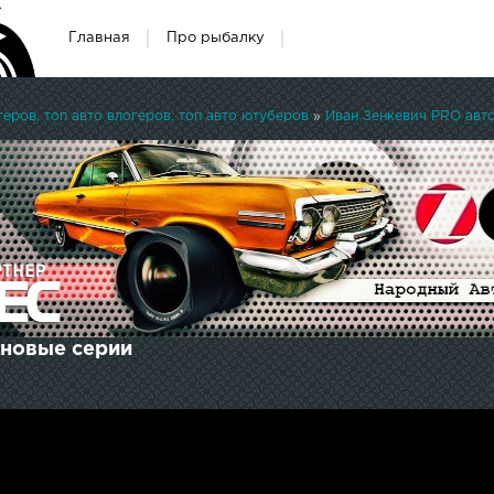
Главная
Про рыбалку
ров, топ авто влогеров, топ авто ютуберов
»
Иван Зенкевич PRO авт
 новые серии