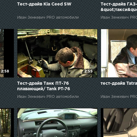
Тест-драйв Kia Ceed SW
Тест-драйв ГАЗ-
&quot;такси&qu
Иван Зенкевич PRO автомобили
Иван Зенкевич PR
2:58
2:55
Тест-драйв Танк ПТ-76
тест-драйв Tatr
плавающий/ Tank PT-76
Иван Зенкевич PRO автомобили
Иван Зенкевич PR