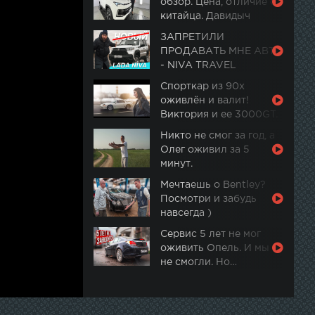
обзор. Цена, отличие от
китайца. Давидыч
ЗАПРЕТИЛИ
ПРОДАВАТЬ МНЕ АВТО
- NIVA TRAVEL
Спорткар из 90х
оживлён и валит!
Виктория и ее 3000GT.
Часть 2
Никто не смог за год, а
Олег оживил за 5
минут.
Мечтаешь о Bentley?
Посмотри и забудь
навсегда )
Сервис 5 лет не мог
оживить Опель. И мы
не смогли. Но…