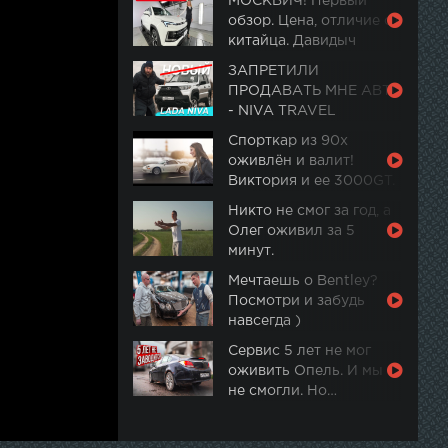
МОСКВИЧ! Первый
обзор. Цена, отличие от
китайца. Давидыч
ЗАПРЕТИЛИ
ПРОДАВАТЬ МНЕ АВТО
- NIVA TRAVEL
Спорткар из 90х
оживлён и валит!
Виктория и ее 3000GT.
Часть 2
Никто не смог за год, а
Олег оживил за 5
минут.
Мечтаешь о Bentley?
Посмотри и забудь
навсегда )
Сервис 5 лет не мог
оживить Опель. И мы
не смогли. Но…