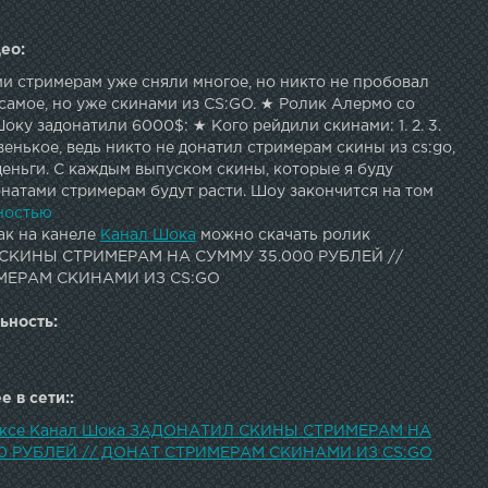
ео:
ми стримерам уже сняли многое, но никто не пробовал
самое, но уже скинами из CS:GO. ★ Ролик Алермо со
оку задонатили 6000$: ★ Кого рейдили скинами: 1. 2. 3.
венькое, ведь никто не донатил стримерам скины из cs:go,
еньги. С каждым выпуском скины, которые я буду
натами стримерам будут расти. Шоу закончится на том
да я отправлю в третий раз DRAGON LORE какому-либо
ностью
кие были реакции стримеров, смотрим ????=СЛЕДИ ЗА
ак на канеле
Канал Шока
можно скачать ролик
траничка ВК — ★ Группа ВКонтакте — ★ Профиль стим
КИНЫ СТРИМЕРАМ НА СУММУ 35.000 РУБЛЕЙ //
ал Шока — ★ Лайфхакерский тег — Дружище, меня зовут
МЕРАМ СКИНАМИ ИЗ CS:GO
ик Шоков. Лайфхаки для ксго, патруль в cs:go, гайды
1 с подписчиками и ютуберами в кс, стримы по CS:GO и
ьность:
е на канале Шока (◣_◢)
 в сети::
дексе Канал Шока ЗАДОНАТИЛ СКИНЫ СТРИМЕРАМ НА
0 РУБЛЕЙ // ДОНАТ СТРИМЕРАМ СКИНАМИ ИЗ CS:GO