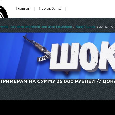
Главная
Про рыбалку
ров, топ авто влогеров, топ авто ютуберов
»
Канал Шока
» ЗАДОНАТИЛ С
РИМЕРАМ НА СУММУ 35.000 РУБЛЕЙ // ДОН