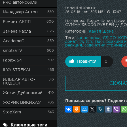
PRO автомобили
topautotube.ru
26-03-18
593 145
13:47
Менеджер Антон
530
Название: Видео Канал Шо
Ремонт АКПП
600
СУММУ 35.000 РУБЛЕЙ // Д
Категории:
Канал Шока
Замена масла
826
Теги:
канал шока
CS:GO
КСГ
AcademeG
859
донат
twitch
твич
реакция н
реакция
задонатил стримеру
smotraTV
606
Гараж 54
1307
Нравится
0
ILYA STREKAL
465
ИЛЬДАР АВТО-
516
СКАЧА
ПОДБОР
Жекич Дубровский
410
Понравился ролик? Поделить
ЖОРИК ВИКИХАУ
705
StopXam
343
Ключевые теги