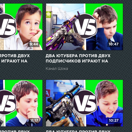
9:44
10:47
ПРОТИВ ДВУХ
ДВА ЮТУБЕРА ПРОТИВ ДВУХ
 ИГРАЮТ НА
ПОДПИСЧИКОВ ИГРАЮТ НА
// ДАРЮ
НОЖИ В CS:GO // ДАРЮ
Канал Шока
 СКИНЫ ЗА
ПОДПИСЧИКАМ СКИНЫ ЗА
ПОБЕДУ
11:17
10:27