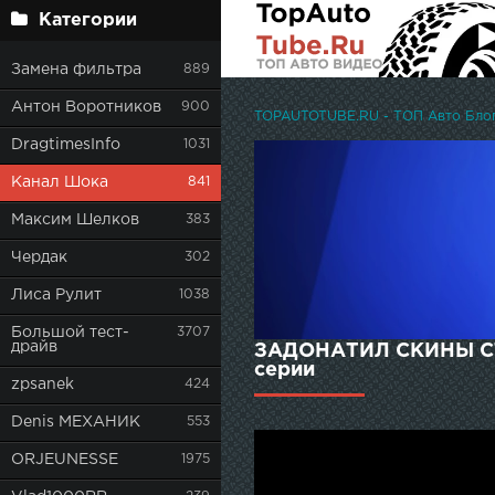
Категории
Замена фильтра
889
Антон Воротников
900
TOPAUTOTUBE.RU - ТОП Авто Блоге
DragtimesInfo
1031
Канал Шока
841
Максим Шелков
383
Чердак
302
Лиса Рулит
1038
Большой тест-
3707
драйв
ЗАДОНАТИЛ СКИНЫ СТ
серии
zpsanek
424
Denis МЕХАНИК
553
ORJEUNESSE
1975