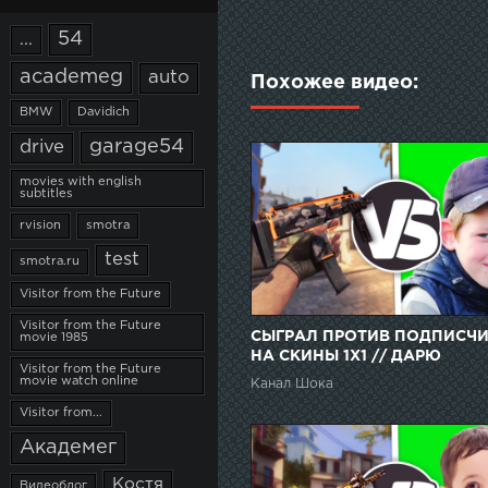
54
...
academeg
auto
Похожее видео:
BMW
Davidich
garage54
drive
movies with english
subtitles
rvision
smotra
test
smotra.ru
Visitor from the Future
Visitor from the Future
СЫГРАЛ ПРОТИВ ПОДПИСЧ
movie 1985
НА СКИНЫ 1Х1 // ДАРЮ
Visitor from the Future
ПОДПИСЧИКАМ СКИНЫ ЗА
movie watch online
Канал Шока
ПОБЕДУ l CS:GO
Visitor from...
Академег
Костя
Видеоблог