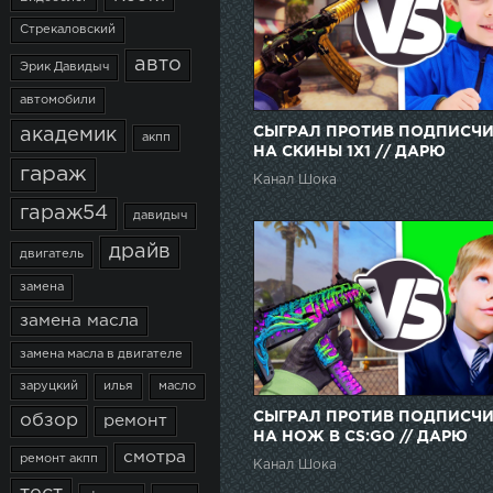
Стрекаловский
авто
Эрик Давидыч
автомобили
СЫГРАЛ ПРОТИВ ПОДПИСЧ
академик
акпп
НА СКИНЫ 1Х1 // ДАРЮ
гараж
ПОДПИСЧИКАМ СКИНЫ ЗА
Канал Шока
ПОБЕДУ l CS:GO
гараж54
давидыч
драйв
двигатель
замена
замена масла
замена масла в двигателе
заруцкий
илья
масло
СЫГРАЛ ПРОТИВ ПОДПИСЧ
обзор
ремонт
НА НОЖ В CS:GO // ДАРЮ
смотра
ПОДПИСЧИКАМ СКИНЫ ЗА
ремонт акпп
Канал Шока
ПОБЕДУ