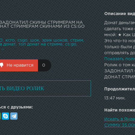
Описание вид
ка ЗАДОНАТИЛ СКИНЫ СТРИМЕРАМ НА
Донат деньга
ОНАТ СТРИМЕРАМ СКИНАМИ ИЗ CS:GO
сделать тоже 
мной: ★ Как Ш
О
ксго
csgo
шок
эрик шоков
стрим
Это что-то но
а донат
топ донат на стриме
cs:go
только были д
...
отправлять до
выпуске, ког
Показать пол
стримеру. Ка
Ролик о том к
Не нравится
0
МНОЙ ТУТ=★ С
ЗАДОНАТИЛ С
— ★ Лайв Кан
ДОНАТ СТРИ
Шок или же Эр
ТЬ ВИДЕО РОЛИК
ксго, игры 1х
Продолжител
многое друго
13:47 мин.
ся с друзьями:
Найти похожее
Искать в Ян
СУММУ 35.00