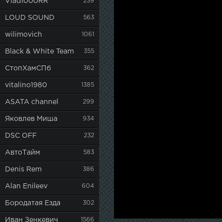
Vlad1000RR
239
LOUD SOUND
563
wilimovich
1061
Black & White Team
355
СтопХамСПб
362
vitalino1980
1385
ASATA channel
299
Яковлев Миша
934
DSC OFF
232
АвтоТайм
583
Denis Rem
386
Alan Enileev
604
Бородатая Езда
302
Иван Зенкевич
1566