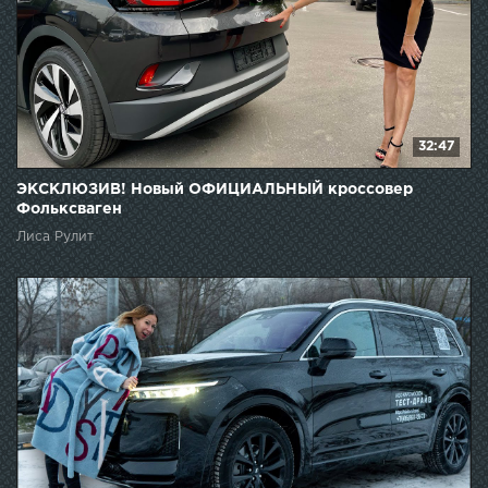
32:47
ЭКСКЛЮЗИВ! Новый ОФИЦИАЛЬНЫЙ кроссовер
Фольксваген
Лиса Рулит