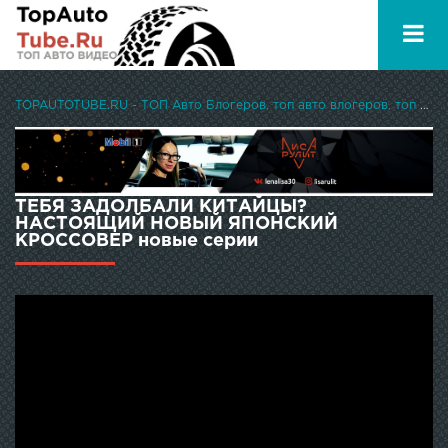
TOPAUTOTUBE.RU - ТОП Авто Блогеров, топ авто влогеров, топ авто ютуберов
ТЕБЯ ЗАДОЛБАЛИ КИТАЙЦЫ?
НАСТОЯЩИЙ НОВЫЙ ЯПОНСКИЙ
КРОССОВЕР новые серии