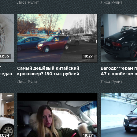
Лиса Рулит
Лиса Рулит
13:55
18:27
/
Самый дешёвый китайский
Вагодр***ерам 
седан
кроссовер? 180 тыс рублей
А7 с пробегом 
Лиса Рулит
Лиса Рулит
13:54
19:27