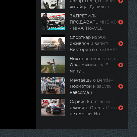
обзор. Цена, отличие от
китайца. Давидыч
ЗАПРЕТИЛИ
ПРОДАВАТЬ МНЕ АВТО
- NIVA TRAVEL
Спорткар из 90х
оживлён и валит!
Виктория и ее 3000GT.
Часть 2
Никто не смог за год, а
Олег оживил за 5
минут.
Мечтаешь о Bentley?
Посмотри и забудь
навсегда )
Сервис 5 лет не мог
оживить Опель. И мы
не смогли. Но…