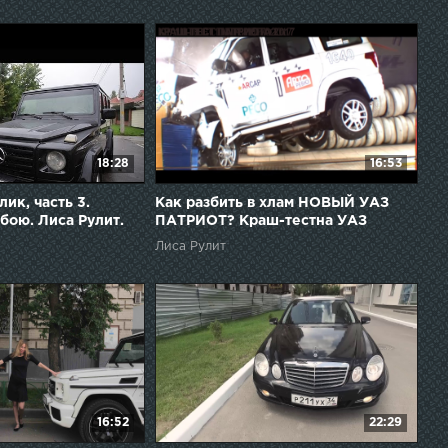
18:28
16:53
ик, часть 3.
Как разбить в хлам НОВЫЙ УАЗ
бою. Лиса Рулит.
ПАТРИОТ? Краш-тестна УАЗ
Патриот 2017. Обзор Лиса Рулит.
Лиса Рулит
16:52
22:29