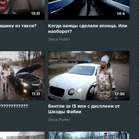
13:31
14:4
ашину из такси?
Когда немцы сделали японца. Или
наоборот?
Лиса Рулит
11:31
17:30
???????????
Бентли за 15 млн с дисплеем от
Шкоды Фабии
Лиса Рулит