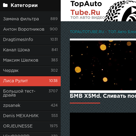
Категории
Замена фильтра
889
Антон Воротников
900
TOPAUTOTUBE.RU - ТОП Авто Блоге
DragtimesInfo
1031
Канал Шока
841
Максим Шелков
383
Чердак
302
Лиса Рулит
1038
Большой тест-
3707
драйв
БМВ Х5Md. Сливать пос
zpsanek
424
Denis МЕХАНИК
553
ORJEUNESSE
1975