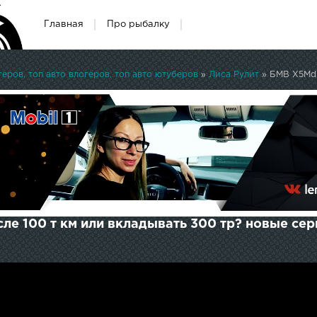
Главная
Про рыбалку
ров, топ авто влогеров, топ авто ютуберов
»
Лиса Рулит
» БМВ Х5Md. 
ле 100 т км или вкладывать 300 тр? новые сер