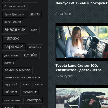
Лексус GX. В нем и похоронят
Стрекаловский
авто
Лиса Рулит
Эрик Давидыч
автомобили
академик
акпп
гараж
гараж54
давидыч
драйв
двигатель
замена
Toyota Land Cruiser 100.
Увеличитель достоинства.
замена масла
Недорогой и универсальный
Лиса Рулит
замена масла в двигателе
заруцкий
илья
масло
обзор
ремонт
смотра
ремонт акпп