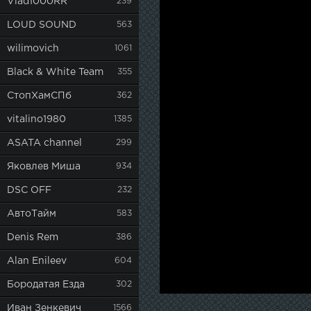
Vlad1000RR
239
LOUD SOUND
563
wilimovich
1061
Black & White Team
355
СтопХамСПб
362
vitalino1980
1385
ASATA channel
299
Яковлев Миша
934
DSC OFF
232
АвтоТайм
583
Denis Rem
386
Alan Enileev
604
Бородатая Езда
302
Иван Зенкевич
1566