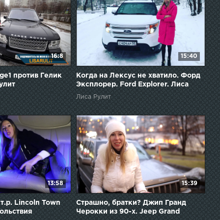
16:8
15:40
ge1 против Гелик
Когда на Лексус не хватило. Форд
улит
Эксплорер. Ford Explorer. Лиса
рулит
Лиса Рулит
13:58
15:39
т.р. Lincoln Town
Страшно, братки? Джип Гранд
вольствия
Черокки из 90-х. Jeep Grand