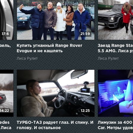
17:6
21:59
зель,
Купить угнанный Range Rover
Заезд Range Sta
Evogue и не кашлять
5.5 AMG. Лиса р
Лиса Рулит
Лиса Рулит
14:22
12:25
edes
ТУРБО-ТАЗ радует глаз. И спину. И
Лимузин за 400 
 Лиса
голову. И остальное
Car. Метры удо