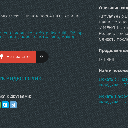
Описание вид
БМВ Х5Md. Сливать после 100 т км или
Актуальные це
Саши Потапов
У МЕНЯ: lisar
елена лисовская
обзор
lisa rulit
Обзор
Ролик о том к
5m
валит
дорого
потрачено
мажоры
Сливать после
Продолжител
Не нравится
0
17:1 мин.
Найти похожее
ТЬ ВИДЕО РОЛИК
Искать в Янде
вкладывать 3
ся с друзьями:
Искать в Goog
вкладывать 3