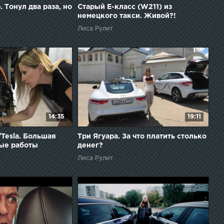
. Тонул два раза, но
Старый Е-класс (W211) из
немецкого такси. Живой?!
Лиса Рулит
14:35
19:11
/Tesla. Большая
Три Ягуара. За что платить столько
ые работы
денег?
Лиса Рулит