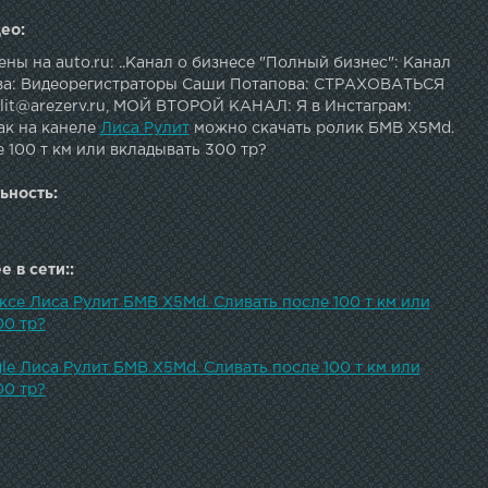
ео:
ны на auto.ru: ..Канал о бизнесе "Полный бизнес": Канал
а: Видеорегистраторы Саши Потапова: СТРАХОВАТЬСЯ
ulit@arezerv.ru, МОЙ ВТОРОЙ КАНАЛ: Я в Инстаграм:
ак на канеле
Лиса Рулит
можно скачать ролик БМВ Х5Md.
 100 т км или вкладывать 300 тр?
ьность:
 в сети::
ксе Лиса Рулит БМВ Х5Md. Сливать после 100 т км или
00 тр?
le Лиса Рулит БМВ Х5Md. Сливать после 100 т км или
00 тр?