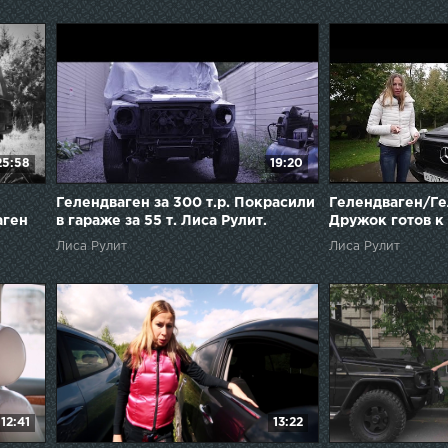
25:58
19:20
Гелендваген за 300 т.р. Покрасили
Гелендваген/Гел
аген
в гараже за 55 т. Лиса Рулит.
Дружок готов к 
Лиса Рулит
Лиса Рулит
12:41
13:22