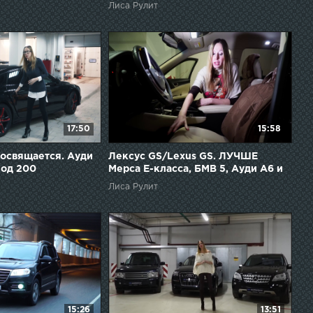
Cherokee
Лиса Рулит
17:50
15:58
посвящается. Ауди
Лексус GS/Lexus GS. ЛУЧШЕ
под 200
Мерса Е-класса, БМВ 5, Ауди А6 и
пр. 4K
Лиса Рулит
15:26
13:51