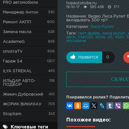
PRO автомобили
topautotube.ru
19-10-17
585 438
17:1
Менеджер Антон
530
Название: Видео Лиса Рулит 
вкладывать 300 тр?
Ремонт АКПП
600
Категории:
Лиса Рулит
Замена масла
826
Теги:
тест драйв
лиса рулит
авто
lisarulit
bmw
x5
x5m
москвичи
AcademeG
859
smotraTV
606
Нравится
0
Гараж 54
1307
ILYA STREKAL
465
СКАЧА
ИЛЬДАР АВТО-
516
ПОДБОР
Жекич Дубровский
410
Понравился ролик? Поделить
ЖОРИК ВИКИХАУ
705
StopXam
343
Похожее видео:
Ключевые теги