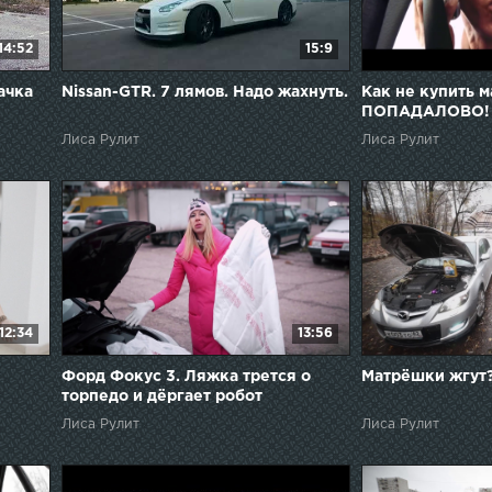
14:52
15:9
ачка
Nissan-GTR. 7 лямов. Надо жахнуть.
Как не купить м
ПОПАДАЛОВО!
Лиса Рулит
Лиса Рулит
12:34
13:56
Форд Фокус 3. Ляжка трется о
Матрёшки жгут?
торпедо и дёргает робот
Лиса Рулит
Лиса Рулит