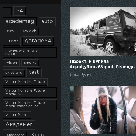
54
...
academeg
auto
BMW
Davidich
garage54
drive
movies with english
subtitles
Проект. Я купила
rvision
smotra
&quot;убитый&quot; Гелендв
test
за 300 т.р. Лиса Рулит.
smotra.ru
Лиса Рулит
Visitor from the Future
Visitor from the Future
movie 1985
Visitor from the Future
movie watch online
Visitor from...
Академег
Костя
Видеоблог