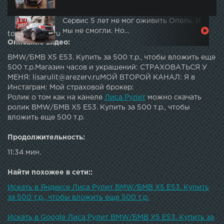
Сервис 5 лет не мог оживить Опель. И
мы не смогли. Но…
topautotube.ru
Описание видео:
BMW/БМВ X5 E53. Купить за 500 т.р., чтобы вложить еще
500 т.р.Магазин часов и украшений: СТРАХОВАТЬСЯ У
МЕНЯ: lisarulit@arezerv.ruМОЙ ВТОРОЙ КАНАЛ: Я в
Инстаграм: Мой страховой брокер:
Ролик о том как на канеле
Лиса Рулит
можно скачать
ролик BMW/БМВ X5 E53. Купить за 500 т.р., чтобы
вложить еще 500 т.р.
Продолжительность:
11:34 мин.
Найти похожее в сети::
Искать в Яндексе Лиса Рулит BMW/БМВ X5 E53. Купить
за 500 т.р., чтобы вложить еще 500 т.р.
Искать в Google Лиса Рулит BMW/БМВ X5 E53. Купить за