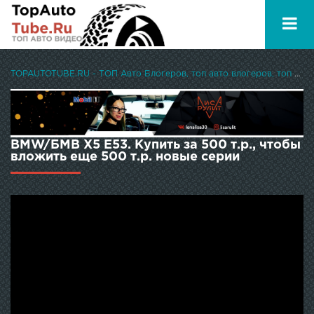
TOPAUTOTUBE.RU - ТОП Авто Блогеров, топ авто влогеров, топ авто ютуберов
BMW/БМВ X5 E53. Купить за 500 т.р., чтобы
вложить еще 500 т.р. новые серии