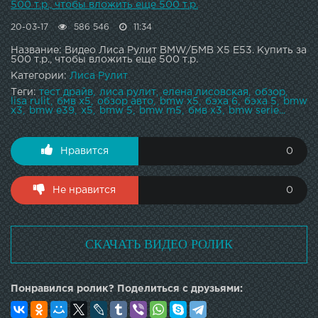
500 т.р., чтобы вложить еще 500 т.р.
20-03-17
586 546
11:34
Название: Видео Лиса Рулит BMW/БМВ X5 E53. Купить за
500 т.р., чтобы вложить еще 500 т.р.
Категории:
Лиса Рулит
Теги:
тест драйв
лиса рулит
елена лисовская
обзор
lisa rulit
бмв x5
обзор авто
bmw x5
бэха 6
бэха 5
bmw
x3
bmw e39
x5
bmw 5
bmw m5
бмв х3
bmw serie...
Нравится
0
Не нравится
0
СКАЧАТЬ ВИДЕО РОЛИК
Понравился ролик? Поделиться с друзьями: