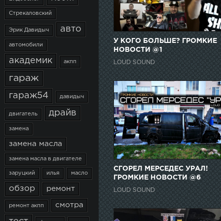
Стрекаловский
авто
Эрик Давидыч
У КОГО БОЛЬШЕ? ГРОМКИЕ
автомобили
НОВОСТИ @1
академик
акпп
LOUD SOUND
гараж
гараж54
давидыч
драйв
двигатель
замена
замена масла
замена масла в двигателе
СГОРЕЛ МЕРСЕДЕС УРАЛ!
заруцкий
илья
масло
ГРОМКИЕ НОВОСТИ @6
обзор
ремонт
LOUD SOUND
смотра
ремонт акпп