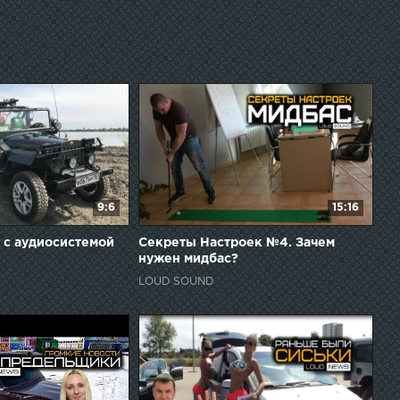
9:6
15:16
а с аудиосистемой
Секреты Настроек №4. Зачем
нужен мидбас?
LOUD SOUND