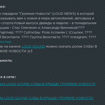
ео:
к передачи "Громкие Новости" (LOUD NEWS) в которой
казывать вам о новом в мире автомобилей, автозвука и
о спорта.Новый выпуск дважды в неделю - в понедельник
дущие - Стас Сметанин и Александр Винников????
артнер: ???? Субтитры: Роза Асланян ( )Ссылки: ????
Я Вконтакте: ???? Группа Вконтакте: ???? instagram: ????
?? второй канал: ???? Блог на Drive2: ???? Наши машины
ностью
? Анти-автозвук: ???? Чат в телеграм: ???? Канал в
ак на канеле
LOUD SOUND
можно скачать ролик САБЫ В
?? подписаться: Автозвук (caraudio)LOUD SOUND ®
МКИЕ НОВОСТИ @3
ьность:
 в сети::
дексе LOUD SOUND САБЫ В КРЫШЕ! ГРОМКИЕ НОВОСТИ
ogle LOUD SOUND САБЫ В КРЫШЕ! ГРОМКИЕ НОВОСТИ