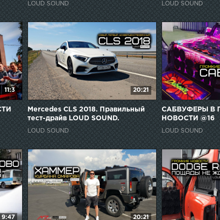
LOUD SOUND
LOUD SOUND
11:3
20:21
СТИ
Mercedes CLS 2018. Правильный
САБВУФЕРЫ В 
тест-драйв LOUD SOUND.
НОВОСТИ @16
LOUD SOUND
LOUD SOUND
9:47
20:21