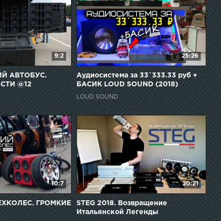
9:2
25:26
Й АВТОБУС.
Аудиосистема за 33`333.33 руб +
СТИ @12
БАСИК LOUD SOUND (2018)
LOUD SOUND
10:7
20:21
ЕХКОЛЕС. ГРОМКИЕ
STEG 2018. Возвращение
Итальянской Легенды