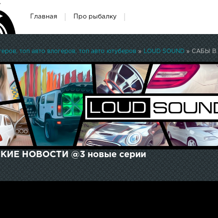
Главная
Про рыбалку
ров, топ авто влогеров, топ авто ютуберов
»
LOUD SOUND
» САБЫ В
КИЕ НОВОСТИ @3 новые серии