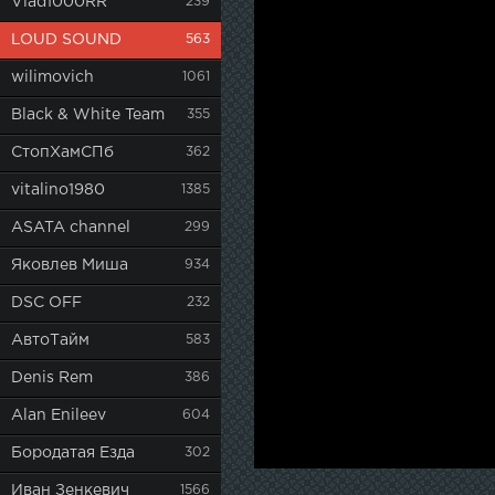
Vlad1000RR
239
LOUD SOUND
563
wilimovich
1061
Black & White Team
355
СтопХамСПб
362
vitalino1980
1385
ASATA channel
299
Яковлев Миша
934
DSC OFF
232
АвтоТайм
583
Denis Rem
386
Alan Enileev
604
Бородатая Езда
302
Иван Зенкевич
1566