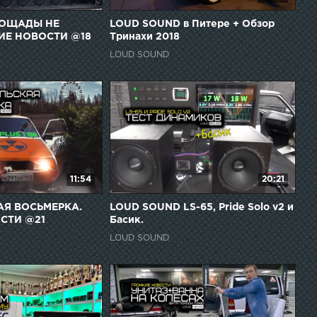
ПОЩАДЫ НЕ
LOUD SOUND в Питере + Обзор
ИЕ НОВОСТИ @18
Тринахи 2018
LOUD SOUND
11:54
20:21
Я ВОСЬМЕРКА.
LOUD SOUND LS-65, Pride Solo v2 и
СТИ @21
Басик.
LOUD SOUND