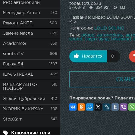
PRO автомобили
topautotube.ru
27-03-18
354 921
13:1
Менеджер Антон
530
Название: Видео LOUD SOU
@3
Ремонт АКПП
600
Категории:
LOUD SOUND
Замена масла
826
Теги:
обзор
автомобиль
авт
sound
лауд саунд
basshead
AcademeG
859
smotraTV
606
Нравится
0
Гараж 54
1307
ILYA STREKAL
465
СКАЧА
ИЛЬДАР АВТО-
516
ПОДБОР
Понравился ролик? Поделить
Жекич Дубровский
410
ЖОРИК ВИКИХАУ
705
StopXam
343
Ключевые теги