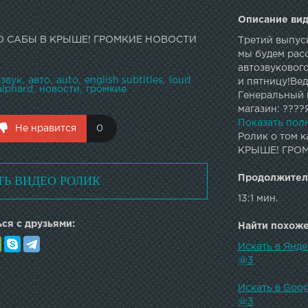
Описание вид
ND САБЫ В КРЫШЕ! ГРОМКИЕ НОВОСТИ
Третий выпус
мы будем расс
автозвуковог
озвук
авто
auto
english subtitles
loud
и пятницу!Ве
alphard
новости
громкие
Генеральный п
магазин: ????
соц. сеть: ??
Показать пол
Не нравится
0
на Drive2: ???
Ролик о том к
телеграм: ??
КРЫШЕ! ГРО
ТЬ ВИДЕО РОЛИК
Продолжител
13:1 мин.
ся с друзьями:
Найти похожее
Искать в Ян
@3
Искать в Go
@3