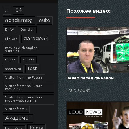
54
...
Похожее видео:
academeg
auto
BMW
Davidich
garage54
drive
movies with english
subtitles
rvision
smotra
test
smotra.ru
Visitor from the Future
Вечер перед финалом
Visitor from the Future
movie 1985
LOUD SOUND
Visitor from the Future
movie watch online
Visitor from...
Академег
Костя
Видеоблог