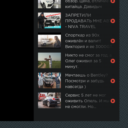
обзор. Цена, отличие от
китайца. Давидыч
ЗАПРЕТИЛИ
ПРОДАВАТЬ МНЕ АВТО
- NIVA TRAVEL
Спорткар из 90х
оживлён и валит!
Виктория и ее 3000GT.
Часть 2
Никто не смог за год, а
Олег оживил за 5
минут.
Мечтаешь о Bentley?
Посмотри и забудь
навсегда )
Сервис 5 лет не мог
оживить Опель. И мы
не смогли. Но…