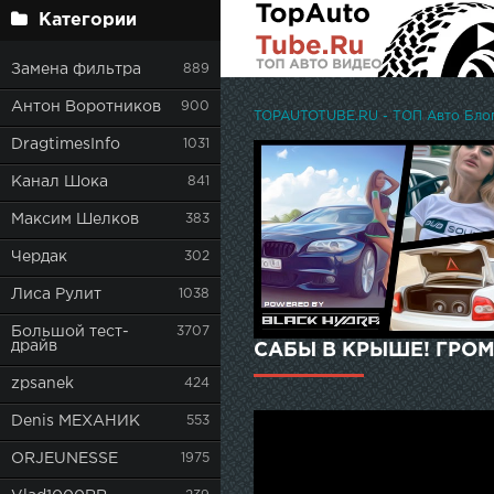
Категории
Замена фильтра
889
Антон Воротников
900
TOPAUTOTUBE.RU - ТОП Авто Блоге
DragtimesInfo
1031
Канал Шока
841
Максим Шелков
383
Чердак
302
Лиса Рулит
1038
Большой тест-
3707
драйв
САБЫ В КРЫШЕ! ГРОМ
zpsanek
424
Denis МЕХАНИК
553
ORJEUNESSE
1975