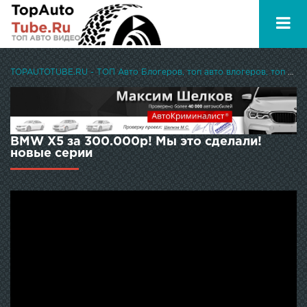
TOPAUTOTUBE.RU - ТОП Авто Блогеров, топ авто влогеров, топ авто ютуберов
BMW X5 за 300.000р! Мы это сделали!
новые серии