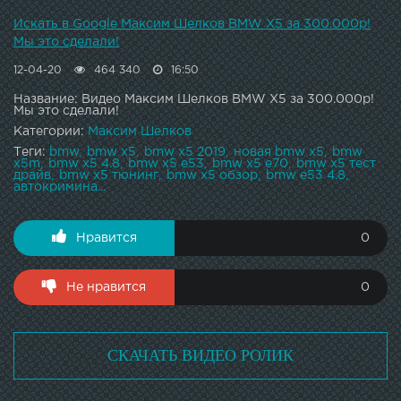
идентифицированна, нанесли дополнительную
полицейскую маркировку и поставили на учет в ГАИ,
Искать в Google Максим Шелков BMW X5 за 300.000р!
получили новый ПТС и номера. В этой ситуации можно
Мы это сделали!
сделать однозначный вывод, если ваша проблема может
12-04-20
464 340
16:50
решиться в законном и правовом поле, не стоит опускать
руки.
Название: Видео Максим Шелков BMW X5 за 300.000р!
Мы это сделали!
Категории:
Максим Шелков
Теги:
bmw
bmw x5
bmw x5 2019
новая bmw x5
bmw
x5m
bmw x5 4.8
bmw x5 e53
bmw x5 e70
bmw x5 тест
драйв
bmw x5 тюнинг
bmw x5 обзор
bmw e53 4.8
автокримина...
Нравится
0
Не нравится
0
СКАЧАТЬ ВИДЕО РОЛИК