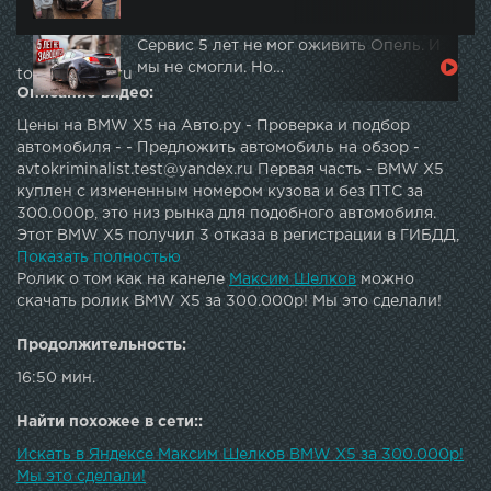
Сервис 5 лет не мог оживить Опель. И
мы не смогли. Но…
topautotube.ru
Описание видео:
Цены на BMW X5 на Авто.ру - Проверка и подбор
автомобиля - - Предложить автомобиль на обзор -
avtokriminalist.test@yandex.ru Первая часть - BMW X5
куплен с измененным номером кузова и без ПТС за
300.000р, это низ рынка для подобного автомобиля.
Этот BMW X5 получил 3 отказа в регистрации в ГИБДД,
по автомобилю проводилось 4 государственных
Показать полностью
автоэкспертизы. Новый владелец хотел
Ролик о том как на канеле
Максим Шелков
можно
зарегестрировать автомобиль. Перед тем как ехать в ГАИ,
скачать ролик BMW X5 за 300.000р! Мы это сделали!
он попросил меня меня проверить его BMW, чтобы
понять что именно его ждет и есть ли шансы. С точки
Продолжительность:
зрения автокриминалиста машина очень интересная,
16:50 мин.
подобные автомобили в России встречаются редко.
После проверки автомобиля я сказал, что машина
Найти похожее в сети::
встанет на учет в ГАИ. Прошло несколько месяцев, была
проведена дополнительная автоэкспертиза, по
Искать в Яндексе Максим Шелков BMW X5 за 300.000р!
результатам которой BMW X5 была полностью
Мы это сделали!